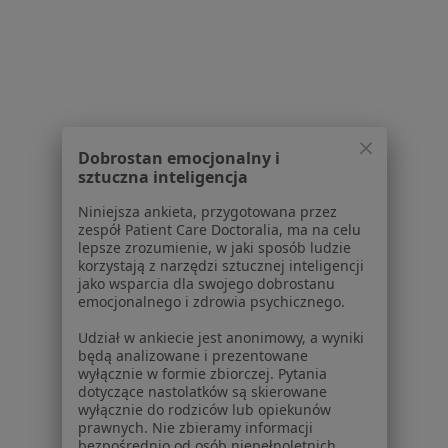
Dla placówek medycznych
Noa Notes
nowość
Baza wiedzy
Centrum Pomocy dla Specjalisty
Kontakt
ZnanyLekarz - Strona główna
Dobrostan emocjonalny i
sztuczna inteligencja
ZnanyLekarz Sp. z o.o.
ul. Kolejowa 5/7
Niniejsza ankieta, przygotowana przez
01-217 Warszawa, Polska
zespół Patient Care Doctoralia, ma na celu
lepsze zrozumienie, w jaki sposób ludzie
NIP: ⁠7010224868
korzystają z narzędzi sztucznej inteligencji
jako wsparcia dla swojego dobrostanu
KRS: ⁠0000347997
emocjonalnego i zdrowia psychicznego.
REGON: ⁠142276657
Udział w ankiecie jest anonimowy, a wyniki
będą analizowane i prezentowane
Sąd Rejonowy dla m.st. Warszawy w Warszawie XII
wyłącznie w formie zbiorczej. Pytania
Wydział Gospodarczy KRS
dotyczące nastolatków są skierowane
wyłącznie do rodziców lub opiekunów
Facebook
otwiera się w nowej karcie
prawnych. Nie zbieramy informacji
bezpośrednio od osób niepełnoletnich.