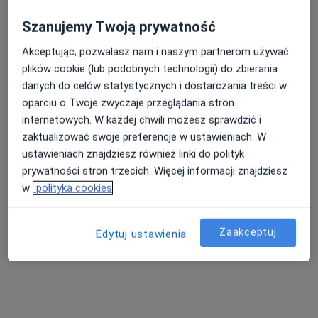
Szanujemy Twoją prywatność
Akceptując, pozwalasz nam i naszym partnerom używać
Nasza średnia ocena na App Store to 4.9 i 4.1 na
plików cookie (lub podobnych technologii) do zbierania
Google Play Store
danych do celów statystycznych i dostarczania treści w
oparciu o Twoje zwyczaje przeglądania stron
internetowych. W każdej chwili możesz sprawdzić i
zaktualizować swoje preferencje w ustawieniach. W
ustawieniach znajdziesz również linki do polityk
prywatności stron trzecich. Więcej informacji znajdziesz
w
polityka cookies
Zaakceptuj
Edytuj ustawienia
Nie znaleźliśmy specjalistów
spełniających podane kryteria