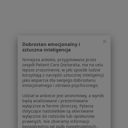
Dla placówek medycznych
Noa Notes
nowość
Baza wiedzy
Centrum Pomocy dla Specjalisty
Kontakt
ZnanyLekarz - Strona główna
Dobrostan emocjonalny i
ZnanyLekarz Sp. z o.o.
sztuczna inteligencja
ul. Kolejowa 5/7
Niniejsza ankieta, przygotowana przez
01-217 Warszawa, Polska
zespół Patient Care Doctoralia, ma na celu
lepsze zrozumienie, w jaki sposób ludzie
NIP: ⁠7010224868
korzystają z narzędzi sztucznej inteligencji
jako wsparcia dla swojego dobrostanu
KRS: ⁠0000347997
emocjonalnego i zdrowia psychicznego.
REGON: ⁠142276657
Udział w ankiecie jest anonimowy, a wyniki
będą analizowane i prezentowane
Sąd Rejonowy dla m.st. Warszawy w Warszawie XII
wyłącznie w formie zbiorczej. Pytania
Wydział Gospodarczy KRS
dotyczące nastolatków są skierowane
wyłącznie do rodziców lub opiekunów
Facebook
otwiera się w nowej karcie
prawnych. Nie zbieramy informacji
bezpośrednio od osób niepełnoletnich.