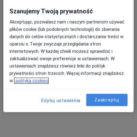
Szanujemy Twoją prywatność
Akceptując, pozwalasz nam i naszym partnerom używać
Nasza średnia ocena na App Store to 4.9 i 4.1 na
plików cookie (lub podobnych technologii) do zbierania
Google Play Store
danych do celów statystycznych i dostarczania treści w
oparciu o Twoje zwyczaje przeglądania stron
internetowych. W każdej chwili możesz sprawdzić i
zaktualizować swoje preferencje w ustawieniach. W
ustawieniach znajdziesz również linki do polityk
prywatności stron trzecich. Więcej informacji znajdziesz
w
polityka cookies
Zaakceptuj
Edytuj ustawienia
Nie znaleźliśmy specjalistów spełniających
podane kryteria