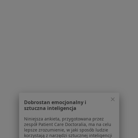
Blog dla pacjentów
Dla profesjonalistów
Cennik
Dla lekarzy
Dla placówek medycznych
Noa Notes
nowość
Baza wiedzy
Centrum Pomocy dla Specjalisty
Kontakt
ZnanyLekarz - Strona główna
ZnanyLekarz Sp. z o.o.
ul. Kolejowa 5/7
Dobrostan emocjonalny i
01-217 Warszawa, Polska
sztuczna inteligencja
Niniejsza ankieta, przygotowana przez
NIP: ⁠7010224868
zespół Patient Care Doctoralia, ma na celu
KRS: ⁠0000347997
lepsze zrozumienie, w jaki sposób ludzie
REGON: ⁠142276657
korzystają z narzędzi sztucznej inteligencji