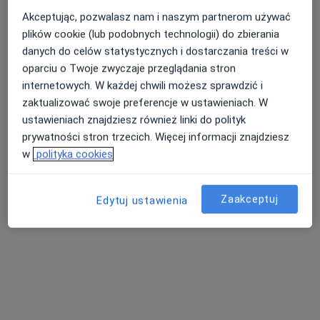
Akceptując, pozwalasz nam i naszym partnerom używać
plików cookie (lub podobnych technologii) do zbierania
danych do celów statystycznych i dostarczania treści w
Nasza średnia ocena na App Store to 4.9 i 4.1 na
Nie znaleźliśmy specjalistów spełniających
oparciu o Twoje zwyczaje przeglądania stron
Google Play Store
podane kryteria
internetowych. W każdej chwili możesz sprawdzić i
zaktualizować swoje preferencje w ustawieniach. W
Rozważ usunięcie niektórych filtrów:
ustawieniach znajdziesz również linki do polityk
Ubezpieczenia
prywatności stron trzecich. Więcej informacji znajdziesz
w
polityka cookies
Zaakceptuj
Edytuj ustawienia
Serwis
Regulamin
Polityka prywatności pacjentów
Polityka prywatności profesjonalistów