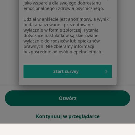
jako wsparcia dla swojego dobrostanu
emocjonalnego i zdrowia psychicznego.
Sąd Rejonowy dla m.st. Warszawy w Warszawie XII
Wydział Gospodarczy KRS
Udział w ankiecie jest anonimowy, a wyniki
będą analizowane i prezentowane
wyłącznie w formie zbiorczej. Pytania
Facebook
otwiera się w nowej karcie
dotyczące nastolatków są skierowane
wyłącznie do rodziców lub opiekunów
prawnych. Nie zbieramy informacji
bezpośrednio od osób niepełnoletnich.
otwiera się w nowej karcie
otwiera się w nowej karcie
otwiera się w nowej karcie
otwiera się w nowej karci
otwiera się
otwi
Polska
,
Türkiye
,
España
,
Italia
,
Deutschland
,
Česko
,
otwiera się w nowej karcie
otwiera się w nowej karcie
otwiera się w nowej karcie
otwiera się w nowej kar
otwiera się 
otwier
Portugal
,
México
,
Chile
,
Brasil
,
Argentina
,
Perú
,
otwiera się w nowej karc
Colombia
Start survey
Płatności kartą
ROZPORZĄDZENIE (UE) 2022/2065 (DSA) art. 24:
Otwórz
15.395.179 użytkowników/miesiąc - Czerwiec 2026
www.znanylekarz.pl © 2026 - Znajdź lekarza i umów
Kontynuuj w przeglądarce
wizytę