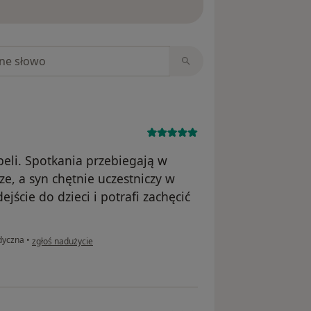
niach
beli. Spotkania przebiegają w
ze, a syn chętnie uczestniczy w
jście do dzieci i potrafi zachęcić
w opinii użytkownika Joanna
dyczna
•
zgłoś nadużycie