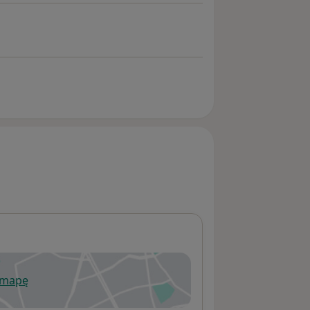
 mapę
wiera się w nowej karcie