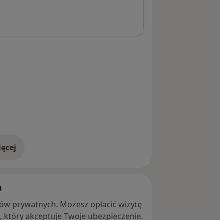
ęcej
adresie
h
ntów prywatnych. Możesz opłacić wizytę
ę, który akceptuje Twoje ubezpieczenie.