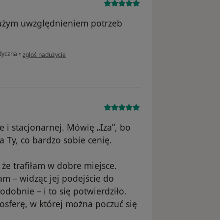
dużym uwzględnieniem potrzeb
w opinii użytkownika Ik
dyczna
•
zgłoś nadużycie
 i stacjonarnej. Mówię „Iza”, bo
 Ty, co bardzo sobie cenię.
że trafiłam w dobre miejsce.
am – widząc jej podejście do
odobnie – i to się potwierdziło.
mosferę, w której można poczuć się