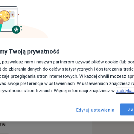
łam studia na kierunku logopedia z
logopedię kliniczną z wczesną
edyczny we Wrocławiu).
szkolnym oraz z pacjentami w trakcie
my Twoją prywatność
, pozwalasz nam i naszym partnerom używać plików cookie (lub p
) do zbierania danych do celów statystycznych i dostarczania treśc
zaje przeglądania stron internetowych. W każdej chwili możesz spr
wać swoje preferencje w ustawieniach. W ustawieniach znajdziesz ró
prywatności stron trzecich. Więcej informacji znajdziesz w
polityka
a11y_sr_more_diseases
urzenia połykania
+6
Za
Edytuj ustawienia
ine