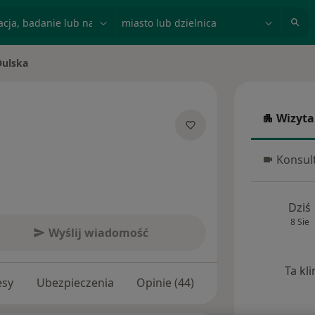
acja, badanie lub nazwisko
miasto lub dzielnica
Dulska
Wizyta
Wizyta w
jalizacjach
Konsult
Konsulta
Dziś
8 Sie
Wyślij wiadomość
Ta kl
esy
Ubezpieczenia
Opinie (44)