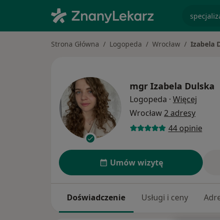
specjaliz
Strona Główna
Logopeda
Wrocław
Izabela 
mgr
Izabela Dulska
O spec
Logopeda
·
Więcej
Wrocław
2 adresy
44 opinie
Umów wizytę
Doświadczenie
Usługi i ceny
Adr