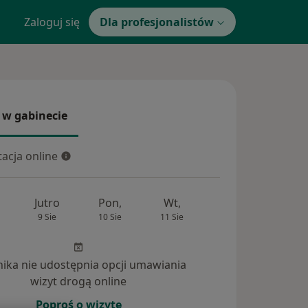
Zaloguj się
Dla profesjonalistów
 w gabinecie
 gabinecie
acja online
cja online
Jutro
Pon,
Wt,
Śr,
Czw
9 Sie
10 Sie
11 Sie
12 Sie
13 Si
inika nie udostępnia opcji umawiania
wizyt drogą online
Poproś o wizytę