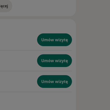
ęcej
doświadczeniu
Umów wizytę
Umów wizytę
Umów wizytę