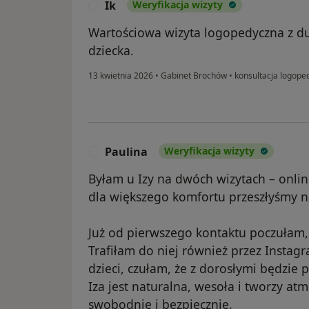
Ik
Weryfikacja wizyty
I
Wartościowa wizyta logopedyczna z 
dziecka.
13 kwietnia 2026
•
Gabinet Brochów
•
konsultacja logope
Paulina
Weryfikacja wizyty
P
Byłam u Izy na dwóch wizytach – online
dla większego komfortu przeszłyśmy na
Już od pierwszego kontaktu poczułam, 
Trafiłam do niej również przez Instagr
dzieci, czułam, że z dorosłymi będzie p
Iza jest naturalna, wesoła i tworzy at
swobodnie i bezpiecznie.