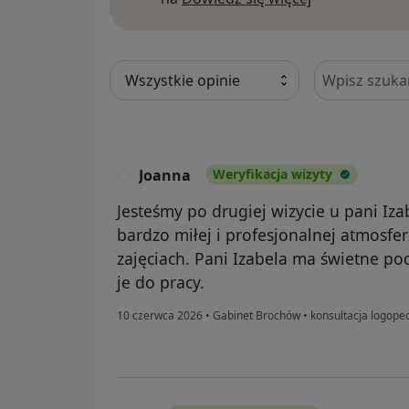
Szukaj w opi
Joanna
Weryfikacja wizyty
J
Jesteśmy po drugiej wizycie u pani Iza
bardzo miłej i profesjonalnej atmosfer
zajęciach. Pani Izabela ma świetne pode
je do pracy.
10 czerwca 2026
•
Gabinet Brochów
•
konsultacja logope