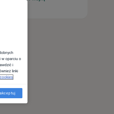
odobnych
i w oparciu o
awdzić i
wnież linki
 cookies
akceptuj