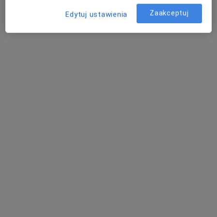
Poproś o wizytę
Zaakceptuj
Edytuj ustawienia
Bezpieczne płatności
mgr Agnieszka Kotlińska
·
Więcej
Logopeda, Psycholog
31 opinii
Adres
Online
Litomska 9m1, Wrocław
•
Mapa
INTEGRUM Centrum Terapeutyczne