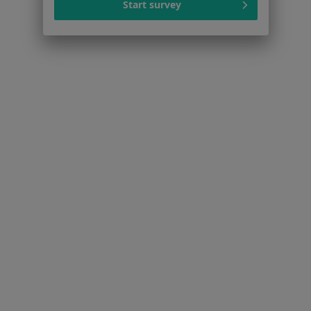
Angina w Wrocławiu
Start survey
Zapalenie oskrzeli w Wrocławiu
Więcej (15)
Więcej w kategorii: Schorzenia w Wrocławiu
Zespół Downa Specjaliści W Wrocławiu
Serwis
Regulamin
Polityka prywatności pacjentów
Polityka prywatności profesjonalistów
Polityka prywatności dla profesjonalistów, których
dane pozyskaliśmy samodzielnie