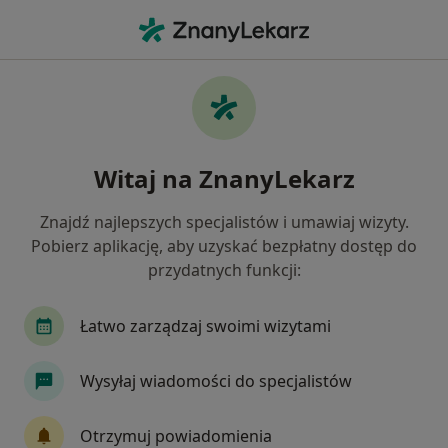
Me
Zespół Downa • Wrocław, dolnośląskie
Filtry
• 1
Ubezpieczenie
Map
Zespół Downa specjaliści w Wrocławiu
Witaj na ZnanyLekarz
Jak działają wyniki wyszukiwania
Znajdź najlepszych specjalistów i umawiaj wizyty.
Pobierz aplikację, aby uzyskać bezpłatny dostęp do
Jakiego specjalisty szukasz?
przydatnych funkcji:
Logopeda
Psycholog
Fizjoterapeuta
Łatwo zarządzaj swoimi wizytami
Wysyłaj wiadomości do specjalistów
Otrzymuj powiadomienia