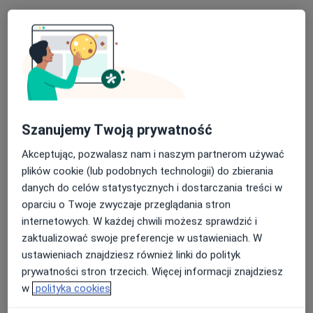
Poproś o wizytę
Szanujemy Twoją prywatność
Akceptując, pozwalasz nam i naszym partnerom używać
mgr Magdalena Müller
plików cookie (lub podobnych technologii) do zbierania
danych do celów statystycznych i dostarczania treści w
Neurologopeda
oparciu o Twoje zwyczaje przeglądania stron
92 opinie
internetowych. W każdej chwili możesz sprawdzić i
gen. Jana Henryka Dąbrowskiego 42 bu. B, Wrocław
•
Mapa
zaktualizować swoje preferencje w ustawieniach. W
Akademia Mowy i Myślenia
ustawieniach znajdziesz również linki do polityk
Badanie czynnościowe stawu skroniowo - żuchwowego
350 zł
prywatności stron trzecich. Więcej informacji znajdziesz
w
polityka cookies
Specjalista nie oferuje umawiania online pod tym adresem.