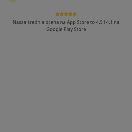
Nasza średnia ocena na App Store to 4.9 i 4.1 na
Bezpieczne płatności
Google Play Store
mgr Wojciech Postolak
·
Więcej
Psycholog
70 opinii
Adres 1
Adres 2
Online
plac Uniwersytecki 7/3, Wrocław
•
Mapa
Your Healthy Psyche Wojciech Postolak
Konsultacja psychologiczna
300 zł
Specjalista nie oferuje umawiania online pod tym adresem.
Poproś o wizytę