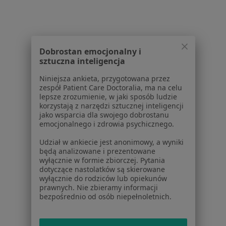
Powiązane wyszukiwania
W pobliżu Wrocławia
Zespół Downa w Kątach Wrocławskich
Dobrostan emocjonalny i
Zespół Downa w Kobierzycach
sztuczna inteligencja
Zespół Downa w Bielanach Wrocławskich
Niniejsza ankieta, przygotowana przez
zespół Patient Care Doctoralia, ma na celu
Zespół Downa w
lepsze zrozumienie, w jaki sposób ludzie
korzystają z narzędzi sztucznej inteligencji
Zespół Downa w Jaworzynie Śląskiej
jako wsparcia dla swojego dobrostanu
emocjonalnego i zdrowia psychicznego.
Więcej (5)
Więcej w kategorii: W pobliżu Wrocławia
Udział w ankiecie jest anonimowy, a wyniki
będą analizowane i prezentowane
Schorzenia w Wrocławiu
wyłącznie w formie zbiorczej. Pytania
dotyczące nastolatków są skierowane
Choroby wieku dziecięcego w Wrocławiu
wyłącznie do rodziców lub opiekunów
prawnych. Nie zbieramy informacji
Infekcje dróg oddechowych w Wrocławiu
bezpośrednio od osób niepełnoletnich.
Zapalenie płuc w Wrocławiu