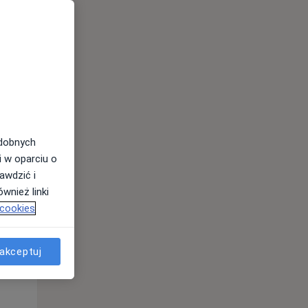
odobnych
i w oparciu o
awdzić i
Śr,
Czw,
Pt,
wnież linki
12 Sie
13 Sie
14 Sie
 cookies
akceptuj