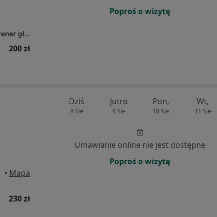
Poproś o wizytę
Hanna Błachuta- logopeda, mioterapeuta, trener głosu
200 zł
Dziś
Jutro
Pon,
Wt,
8 Sie
9 Sie
10 Sie
11 Sie
Umawianie online nie jest dostępne
Poproś o wizytę
•
Mapa
230 zł