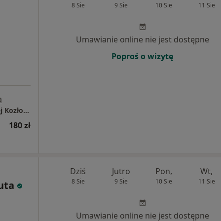
8 Sie
9 Sie
10 Sie
11 Sie
Umawianie online nie jest dostępne
Poproś o wizytę
a
Prywatne Centrum Stomatologiczne - Maciej Kozłowski
180 zł
Dziś
Jutro
Pon,
Wt,
8 Sie
9 Sie
10 Sie
11 Sie
uta
Umawianie online nie jest dostępne