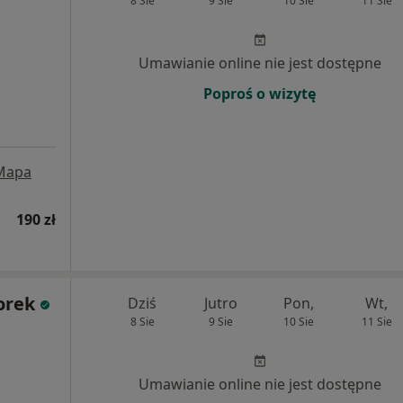
8 Sie
9 Sie
10 Sie
11 Sie
Umawianie online nie jest dostępne
Poproś o wizytę
Mapa
190 zł
orek
Dziś
Jutro
Pon,
Wt,
8 Sie
9 Sie
10 Sie
11 Sie
Umawianie online nie jest dostępne