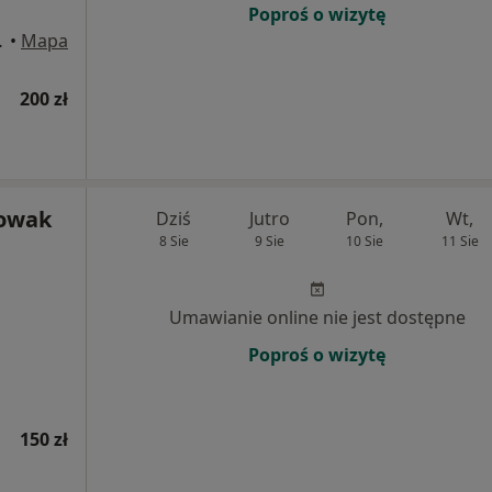
Poproś o wizytę
o, Wrocław
•
Mapa
200 zł
Nowak
Dziś
Jutro
Pon,
Wt,
8 Sie
9 Sie
10 Sie
11 Sie
Umawianie online nie jest dostępne
Poproś o wizytę
150 zł