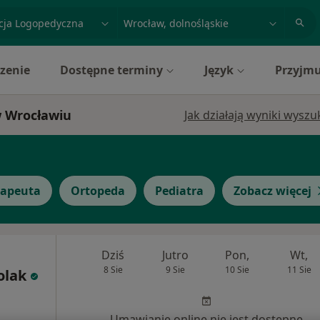
acja, badanie lub nazwisko
miasto lub dzielnica
zenie
Dostępne terminy
Język
Przyjmu
w Wrocławiu
Jak działają wyniki wysz
rapeuta
Ortopeda
Pediatra
Zobacz więcej
Dziś
Jutro
Pon,
Wt,
8 Sie
9 Sie
10 Sie
11 Sie
olak
Umawianie online nie jest dostępne