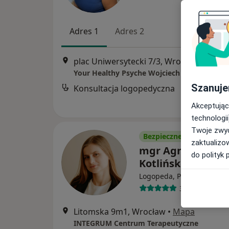
Adres 1
Adres 2
plac Uniwersytecki 7/3, Wrocław
•
Mapa
Your Healthy Psyche Wojciech Postolak
Szanuje
Konsultacja logopedyczna
Akceptując
technologii
Twoje zwyc
Bezpieczne płatności
zaktualizo
mgr Agnieszka
do polityk 
Kotlińska
·
Wi
Logopeda, Psycholog
31 opinii
Litomska 9m1, Wrocław
•
Mapa
INTEGRUM Centrum Terapeutyczne