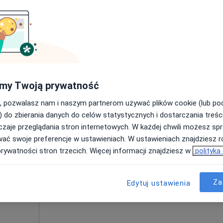
Poproś o wizytę
my Twoją prywatność
220 zł
, pozwalasz nam i naszym partnerom używać plików cookie (lub p
) do zbierania danych do celów statystycznych i dostarczania treśc
zaje przeglądania stron internetowych. W każdej chwili możesz spr
Dziś
Jutro
Pon,
Wt,
wać swoje preferencje w ustawieniach. W ustawieniach znajdziesz ró
8 Sie
9 Sie
10 Sie
11 Sie
prywatności stron trzecich. Więcej informacji znajdziesz w
polityka
ęcej
Umawianie online nie jest dostępne
Za
Edytuj ustawienia
Poproś o wizytę