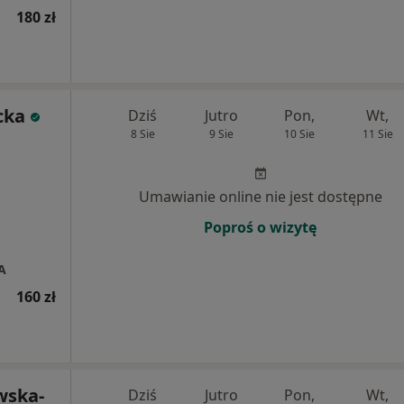
180 zł
cka
Dziś
Jutro
Pon,
Wt,
8 Sie
9 Sie
10 Sie
11 Sie
Umawianie online nie jest dostępne
Poproś o wizytę
A
160 zł
wska-
Dziś
Jutro
Pon,
Wt,