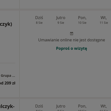
Dziś
Jutro
Pon,
Wt,
czyk)
8 Sie
9 Sie
10 Sie
11 Sie
Umawianie online nie jest dostępne
Poproś o wizytę
HARMONIA Poradnia Zdrowia Psychicznego Grupa LUX MED / PROFEMED Wrocław - Oławska 15
od 209 zł
lczyk-
Dziś
Jutro
Pon,
Wt,