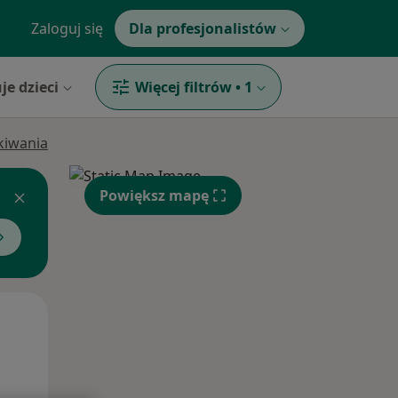
Zaloguj się
Dla profesjonalistów
je dzieci
Więcej filtrów
•
1
ukiwania
Powiększ mapę
Śr,
Czw,
Pt,
12 Sie
13 Sie
14 Sie