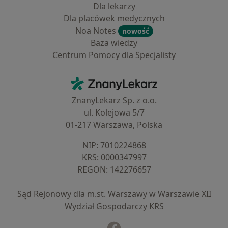
Dla lekarzy
Dla placówek medycznych
Noa Notes
nowość
Baza wiedzy
Centrum Pomocy dla Specjalisty
Kontakt
ZnanyLekarz - Strona główna
ZnanyLekarz Sp. z o.o.
ul. Kolejowa 5/7
01-217 Warszawa, Polska
NIP: ⁠7010224868
KRS: ⁠0000347997
REGON: ⁠142276657
Sąd Rejonowy dla m.st. Warszawy w Warszawie XII
Wydział Gospodarczy KRS
Facebook
otwiera się w nowej karcie