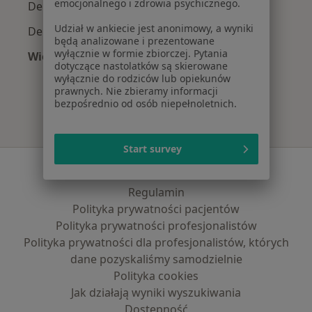
emocjonalnego i zdrowia psychicznego.
Dermatolodzy z Signal Iduna w Warszawie
Udział w ankiecie jest anonimowy, a wyniki
Dermatolodzy z Compensa w Warszawie
będą analizowane i prezentowane
wyłącznie w formie zbiorczej. Pytania
Więcej (10)
dotyczące nastolatków są skierowane
Więcej w kategorii: Najpopularniejsze ubezpi
wyłącznie do rodziców lub opiekunów
prawnych. Nie zbieramy informacji
bezpośrednio od osób niepełnoletnich.
Start survey
Serwis
Regulamin
Polityka prywatności pacjentów
Polityka prywatności profesjonalistów
Polityka prywatności dla profesjonalistów, których
dane pozyskaliśmy samodzielnie
Polityka cookies
Jak działają wyniki wyszukiwania
Dostępność