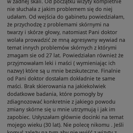
w żadnej skali. Od początku wizyty kompletnie
nie słuchała z jakim problemem się do niej
udałam. Od wejścia do gabinetu powiedziałam,
że przychodzę z problemami skórnymi na
twarzy i skórze głowy, natomiast Pani doktor
wolała prowadzić ze mną agresywny wywiad na
temat innych problemów skórnych z którymi
zmagam sie od 27 lat. Powiedziałan również że
przyjmowałam leki i maści ( wymieniając ich
nazwy) które są u mnie bezskuteczne. Finalnie
od Pani doktor dostałam dokładnie te same
maści. Brak skierowania na jakiekolwiek
dodatkowe badania, które pomogły by
zdiagnozować konkretnie z jakiego powodu
zmiany skórne się u mnie utrzymują i jak im
zapobiec. Usłyszałam głównie docinki na temat
mojego wieku (30 lat). Nie polecę nikomu . Jeśli
komuś zależy na tym aby nie wyjść z wizyty z