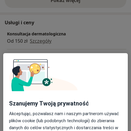
Pokaż więcej
o doświadczeniu
Usługi i ceny
Konsultacja dermatologiczna
Od 150 zł
Szczegóły
Elektrokoagulacja
Szczegóły
Konsultacja dermatologiczna dzieci
Od 399 zł
Szczegóły
Konsultacja telefoniczna - Dermatolog
Szanujemy Twoją prywatność
Od 189 zł
Szczegóły
Akceptując, pozwalasz nam i naszym partnerom używać
plików cookie (lub podobnych technologii) do zbierania
Konsultacja telefoniczna - Dermatolog Dzieci
danych do celów statystycznych i dostarczania treści w