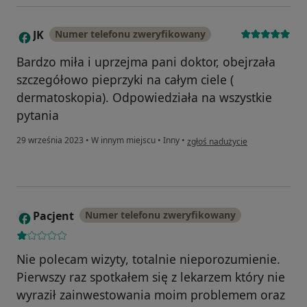
JK
Numer telefonu zweryfikowany
J
Bardzo miła i uprzejma pani doktor, obejrzała
szczegółowo pieprzyki na całym ciele (
dermatoskopia). Odpowiedziała na wszystkie
pytania
w opinii użytkownika JK
29 września 2023
•
W innym miejscu
•
Inny
•
zgłoś nadużycie
Pacjent
Numer telefonu zweryfikowany
Nie polecam wizyty, totalnie nieporozumienie.
Pierwszy raz spotkałem się z lekarzem który nie
wyraził zainwestowania moim problemem oraz