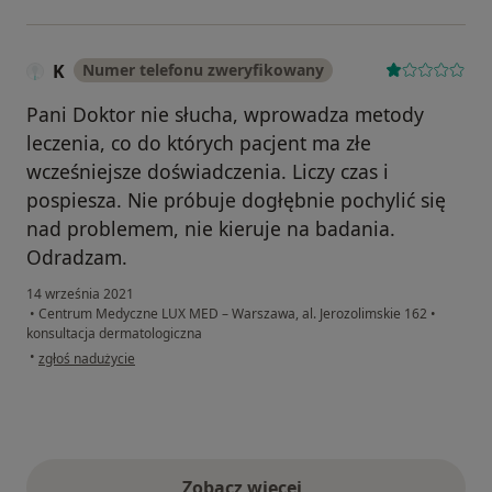
K
Numer telefonu zweryfikowany
Pani Doktor nie słucha, wprowadza metody
leczenia, co do których pacjent ma złe
wcześniejsze doświadczenia. Liczy czas i
pospiesza. Nie próbuje dogłębnie pochylić się
nad problemem, nie kieruje na badania.
Odradzam.
14 września 2021
•
Centrum Medyczne LUX MED – Warszawa, al. Jerozolimskie 162
•
konsultacja dermatologiczna
w opinii użytkownika K
•
zgłoś nadużycie
Zobacz więcej