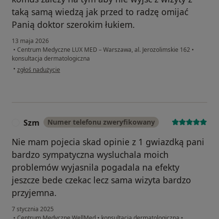
taką samą wiedzą jak przed to radzę omijać
Panią doktor szerokim łukiem.
13 maja 2026
•
Centrum Medyczne LUX MED – Warszawa, al. Jerozolimskie 162
•
konsultacja dermatologiczna
w opinii użytkownika Natalia
•
zgłoś nadużycie
Szm
Numer telefonu zweryfikowany
S
Nie mam pojecia skad opinie z 1 gwiazdką pani
bardzo sympatyczna wysluchala moich
problemów wyjasnila pogadala na efekty
jeszcze bede czekac lecz sama wizyta bardzo
przyjemna.
7 stycznia 2025
•
Centrum Medyczne WellMed
•
konsultacja dermatologiczna
•