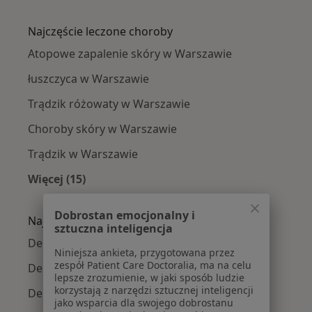
Więcej w kategorii: Dermatolodzy w pobliżu
Najczęście leczone choroby
Atopowe zapalenie skóry w Warszawie
łuszczyca w Warszawie
Trądzik różowaty w Warszawie
Choroby skóry w Warszawie
Trądzik w Warszawie
Więcej (15)
Więcej w kategorii: Najczęście leczone chorob
Dobrostan emocjonalny i
Najpopularniejsze ubezpieczenia
sztuczna inteligencja
Dermatolodzy z Medicover w Warszawie
Niniejsza ankieta, przygotowana przez
zespół Patient Care Doctoralia, ma na celu
Dermatolodzy z Allianz w Warszawie
lepsze zrozumienie, w jaki sposób ludzie
korzystają z narzędzi sztucznej inteligencji
Dermatolodzy z INTER Polska w Warszawie
jako wsparcia dla swojego dobrostanu