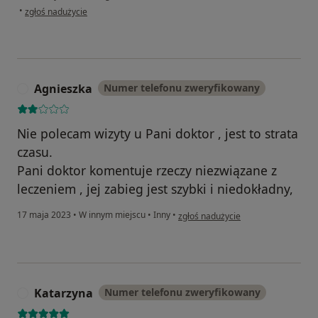
w opinii użytkownika Pacjent
•
zgłoś nadużycie
Agnieszka
Numer telefonu zweryfikowany
A
Nie polecam wizyty u Pani doktor , jest to strata
czasu.
Pani doktor komentuje rzeczy niezwiązane z
leczeniem , jej zabieg jest szybki i niedokładny,
w opinii użytkownika Agnieszka
17 maja 2023
•
W innym miejscu
•
Inny
•
zgłoś nadużycie
Katarzyna
Numer telefonu zweryfikowany
K