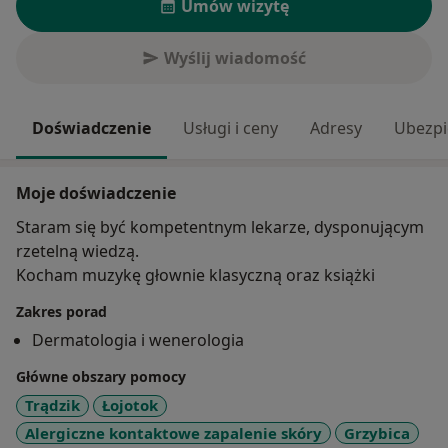
Umów wizytę
Wyślij wiadomość
Doświadczenie
Usługi i ceny
Adresy
Ubezpi
Moje doświadczenie
Staram się być kompetentnym lekarze, dysponującym
rzetelną wiedzą.
Kocham muzykę głownie klasyczną oraz książki
Zakres porad
Dermatologia i wenerologia
Główne obszary pomocy
Trądzik
Łojotok
Alergiczne kontaktowe zapalenie skóry
Grzybica