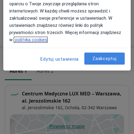
Od 189 zł
Szczegóły
oparciu o Twoje zwyczaje przeglądania stron
internetowych. W każdej chwili możesz sprawdzić i
+ 1 usługa
zaktualizować swoje preferencje w ustawieniach. W
ustawieniach znajdziesz również linki do polityk
prywatności stron trzecich. Więcej informacji znajdziesz
W jaki sposób ustalane są ceny?
w
polityka cookies
Adresy (2)
Zaakceptuj
Edytuj ustawienia
Adres 1
Adres 2
Centrum Medyczne LUX MED – Warszawa,
al. Jerozolimskie 162
al. Jerozolimskie 162,
Ochota
, 02-342
Warszawa
Powiększ mapę
otwiera się w nowej karcie