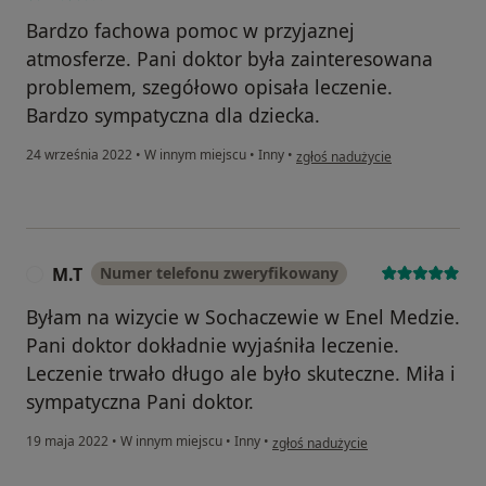
Bardzo fachowa pomoc w przyjaznej
atmosferze. Pani doktor była zainteresowana
problemem, szegółowo opisała leczenie.
Bardzo sympatyczna dla dziecka.
w opinii użytkownika Katarzyna
24 września 2022
•
W innym miejscu
•
Inny
•
zgłoś nadużycie
M.T
Numer telefonu zweryfikowany
M
Byłam na wizycie w Sochaczewie w Enel Medzie.
Pani doktor dokładnie wyjaśniła leczenie.
Leczenie trwało długo ale było skuteczne. Miła i
sympatyczna Pani doktor.
w opinii użytkownika M.T
19 maja 2022
•
W innym miejscu
•
Inny
•
zgłoś nadużycie