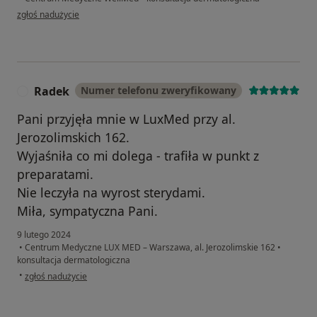
w opinii użytkownika Szm
zgłoś nadużycie
Radek
Numer telefonu zweryfikowany
R
Pani przyjęła mnie w LuxMed przy al.
Jerozolimskich 162.
Wyjaśniła co mi dolega - trafiła w punkt z
preparatami.
Nie leczyła na wyrost sterydami.
Miła, sympatyczna Pani.
9 lutego 2024
•
Centrum Medyczne LUX MED – Warszawa, al. Jerozolimskie 162
•
konsultacja dermatologiczna
w opinii użytkownika Radek
•
zgłoś nadużycie