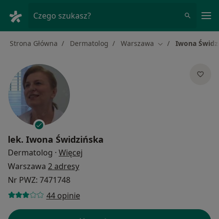
Me
Czego szukasz?
Strona Główna
Dermatolog
Warszawa
Iwona Świdz
Zmień miasto
lek.
Iwona Świdzińska
O specjalizacjach
Dermatolog
·
Więcej
Warszawa
2 adresy
Nr PWZ: 7471748
44 opinie