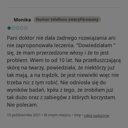
Monika
Numer telefonu zweryfikowany
M
Pani doktor nie dała żadnego rozwiązania ani
nie zaproponowała leczenia. "Dowiedziałam "
się, że mam przerzedzone włosy i że to jest
problem. Wiem to od 10 lat. Na przetłuszczającą
skórę na twarzy, powiedziała, że niektórzy już
tak mają, a na trądzik, że jest niewielki więc nie
trzeba nic z tym robić. Nie odniosła się do
wyników badań, kpiła z tego, że zrobiłam już
tak dużo oraz z zabiegów z których korzystam.
Nie polecam.
w opinii użytkownika Monik
15 października 2021
•
W innym miejscu
•
Inny
•
zgłoś nadużycie