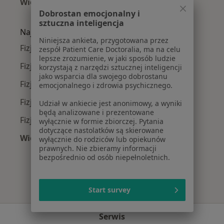
Więcej (15)
Więcej w kategorii: Najczęście leczone chorob
Dobrostan emocjonalny i
sztuczna inteligencja
Najpopularniejsze ubezpieczenia
Niniejsza ankieta, przygotowana przez
Fizjoterapeuci z Allianz w Poznaniu
zespół Patient Care Doctoralia, ma na celu
lepsze zrozumienie, w jaki sposób ludzie
Fizjoterapeuci z PZU Zdrowie w Poznaniu
korzystają z narzędzi sztucznej inteligencji
jako wsparcia dla swojego dobrostanu
Fizjoterapeuci z Enel-med w Poznaniu
emocjonalnego i zdrowia psychicznego.
Fizjoterapeuci z TELEMEDI w Poznaniu
Udział w ankiecie jest anonimowy, a wyniki
będą analizowane i prezentowane
Fizjoterapeuci z LUX MED w Poznaniu
wyłącznie w formie zbiorczej. Pytania
dotyczące nastolatków są skierowane
Więcej (8)
wyłącznie do rodziców lub opiekunów
prawnych. Nie zbieramy informacji
Więcej w kategorii: Najpopularniejsze ubezpie
bezpośrednio od osób niepełnoletnich.
Start survey
Serwis