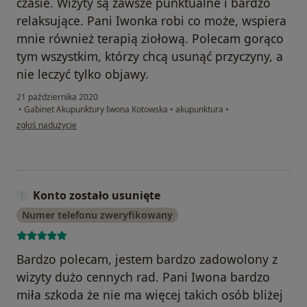
czasie. Wizyty są zawsze punktualne i bardzo
relaksujące. Pani Iwonka robi co może, wspiera
mnie również terapią ziołową. Polecam gorąco
tym wszystkim, którzy chcą usunąć przyczyny, a
nie leczyć tylko objawy.
21 października 2020
•
Gabinet Akupunktury Iwona Kotowska
•
akupunktura
•
w opinii użytkownika Kasia
zgłoś nadużycie
Konto zostało usunięte
Numer telefonu zweryfikowany
Bardzo polecam, jestem bardzo zadowolony z
wizyty dużo cennych rad. Pani Iwona bardzo
miła szkoda że nie ma więcej takich osób bliżej