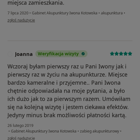
miejsca zamieszkania.
7 lipca 2020
•
Gabinet Akupunktury Iwona Kotowska
•
akupunktura
•
w opinii użytkownika Konto zostało usunięte
zgłoś nadużycie
Joanna
Weryfikacja wizyty
J
Wczoraj byłam pierwszy raz u Pani Iwony jak i
pierwszy raz w życiu na akupunkturze. Miejsce
bardzo kameralne i przyjemne.. Pani Iwona
chętnie odpowiadała na moje pytania, a było
ich dużo jak to za pierwszym razem. Umówiłam
się na kolejną wizytę i jestem ciekawa efektów.
Jedyny minus brak możliwości płatności kartą.
26 lutego 2019
•
Gabinet Akupunktury Iwona Kotowska
•
zabieg akupunkturowy
•
w opinii użytkownika Joanna
zgłoś nadużycie