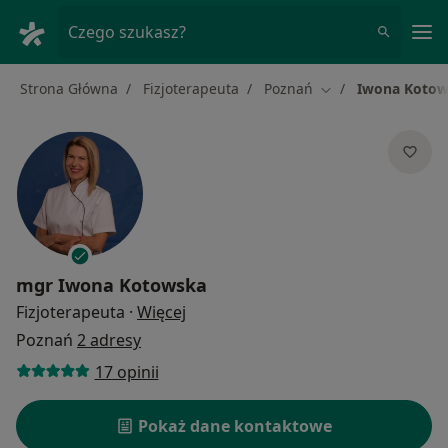
Me
Czego szukasz?
Strona Główna
Fizjoterapeuta
Poznań
Iwona Koto
Zmień miasto
mgr
Iwona Kotowska
O specjalizacjach
Fizjoterapeuta
·
Więcej
Poznań
2 adresy
17 opinii
Pokaż dane kontaktowe