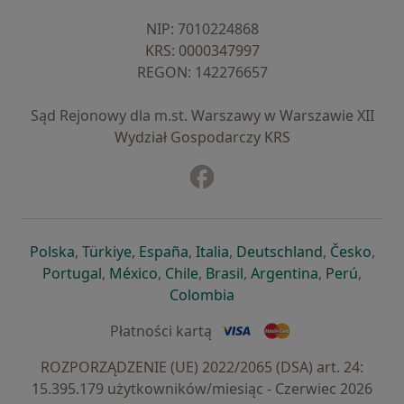
NIP: ⁠7010224868
KRS: ⁠0000347997
REGON: ⁠142276657
Sąd Rejonowy dla m.st. Warszawy w Warszawie XII
Wydział Gospodarczy KRS
Facebook
otwiera się w nowej karcie
otwiera się w nowej karcie
otwiera się w nowej karcie
otwiera się w nowej karcie
otwiera się w nowej karci
otwiera się
otwi
Polska
,
Türkiye
,
España
,
Italia
,
Deutschland
,
Česko
,
otwiera się w nowej karcie
otwiera się w nowej karcie
otwiera się w nowej karcie
otwiera się w nowej kar
otwiera się 
otwier
Portugal
,
México
,
Chile
,
Brasil
,
Argentina
,
Perú
,
otwiera się w nowej karc
Colombia
Płatności kartą
ROZPORZĄDZENIE (UE) 2022/2065 (DSA) art. 24:
15.395.179 użytkowników/miesiąc - Czerwiec 2026