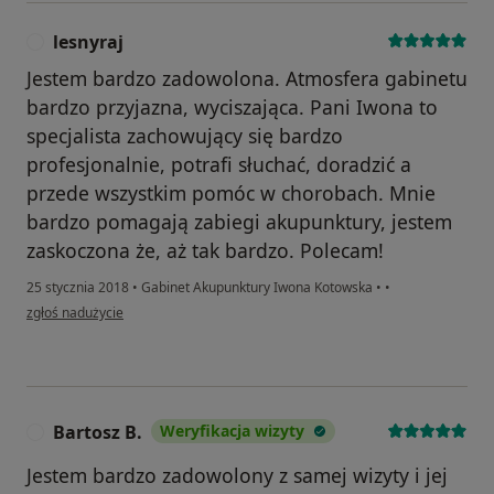
lesnyraj
L
Jestem bardzo zadowolona. Atmosfera gabinetu
bardzo przyjazna, wyciszająca. Pani Iwona to
specjalista zachowujący się bardzo
profesjonalnie, potrafi słuchać, doradzić a
przede wszystkim pomóc w chorobach. Mnie
bardzo pomagają zabiegi akupunktury, jestem
zaskoczona że, aż tak bardzo. Polecam!
25 stycznia 2018
•
Gabinet Akupunktury Iwona Kotowska
•
•
w opinii użytkownika lesnyraj
zgłoś nadużycie
Bartosz B.
Weryfikacja wizyty
B
Jestem bardzo zadowolony z samej wizyty i jej