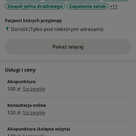
a11y_sr
Zespół jelita drażliwego
Zapalenie zatok
+11
Naturalnej jak dr n. med. Wiesław Nowak, lek . med.
Bartosz Chmielnicki, prof. Sun Peillin z Chin, prof. Lie
Pacjenci których przyjmuję
Jie z Holandii, dr Radha Thambirajah (Wielka Brytania),
Suzanne Robidoux (Kanada, Izrael), dr Grażyna
Dorośli (Tylko pod niektórymi adresami)
Rogulska, czy dr. Mariusz Giżycki.
Pokaż więcej
o doświadczeniu
Usługi i ceny
Akupunktura
100 zł
Szczegóły
Konsultacja online
120 zł
Szczegóły
Akupunktura (kolejna wizyta)