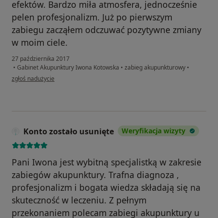
efektów. Bardzo miła atmosfera, jednocześnie
pelen profesjonalizm. Już po pierwszym
zabiegu zacząłem odczuwać pozytywne zmiany
w moim ciele.
27 października 2017
•
Gabinet Akupunktury Iwona Kotowska
•
zabieg akupunkturowy
•
w opinii użytkownika Bartosz B.
zgłoś nadużycie
Konto zostało usunięte
Weryfikacja wizyty
Pani Iwona jest wybitną specjalistką w zakresie
zabiegów akupunktury. Trafna diagnoza ,
profesjonalizm i bogata wiedza składają się na
skuteczność w leczeniu. Z pełnym
przekonaniem polecam zabiegi akupunktury u