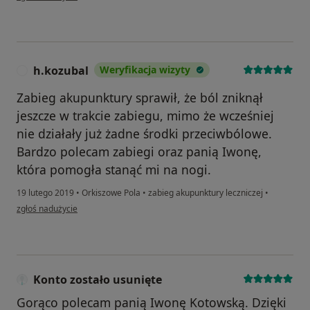
h.kozubal
Weryfikacja wizyty
H
Zabieg akupunktury sprawił, że ból zniknął
jeszcze w trakcie zabiegu, mimo że wcześniej
nie działały już żadne środki przeciwbólowe.
Bardzo polecam zabiegi oraz panią Iwonę,
która pomogła stanąć mi na nogi.
19 lutego 2019
•
Orkiszowe Pola
•
zabieg akupunktury leczniczej
•
w opinii użytkownika h.kozubal
zgłoś nadużycie
Konto zostało usunięte
Gorąco polecam panią Iwonę Kotowską. Dzięki