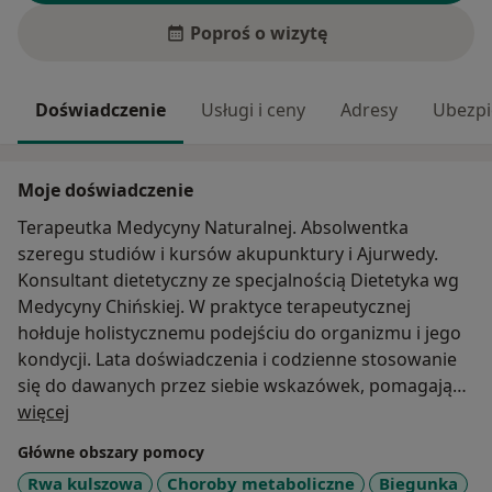
Poproś o wizytę
Doświadczenie
Usługi i ceny
Adresy
Ubezpi
Moje doświadczenie
Terapeutka Medycyny Naturalnej. Absolwentka
szeregu studiów i kursów akupunktury i Ajurwedy.
Konsultant dietetyczny ze specjalnością Dietetyka wg
Medycyny Chińskiej. W praktyce terapeutycznej
hołduje holistycznemu podejściu do organizmu i jego
kondycji. Lata doświadczenia i codzienne stosowanie
się do dawanych przez siebie wskazówek, pomagają
O mnie
jej skutecznie pomagać pacjentom cierpiącym na
więcej
schorzenia metaboliczne, problemy z narządami
Główne obszary pomocy
ruchu, migreny i wiele innych. Wiedzę czerpała od
Rwa kulszowa
Choroby metaboliczne
Biegunka
uznanych autorytetów z dziedziny Medycyny