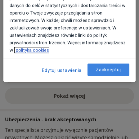
Gabinet Akupunktury Iwona Kotowska
danych do celów statystycznych i dostarczania treści w
Walentego Dymka 196/1,
Nowe Miasto
, 61-245
oparciu o Twoje zwyczaje przeglądania stron
Poznań
internetowych. W każdej chwili możesz sprawdzić i
zaktualizować swoje preferencje w ustawieniach. W
ustawieniach znajdziesz również linki do polityk
Powiększ mapę
otwiera się w nowej karcie
prywatności stron trzecich. Więcej informacji znajdziesz
w
polityka cookies
Dostępność
W tym gabinecie nie można umawiać wizyt przez
internet
Zaakceptuj
Edytuj ustawienia
Co mam zrobić w tej sytuacji?
Pokaż więcej
o adresie
Ubezpieczenia - brak akceptowanych
Ten specjalista przyjmuje wyłącznie pacjentów
prywatnych. Możesz opłacić wizytę samodzielnie lub