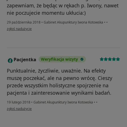
zapewniam, że będąc w rękach p. Iwony, nawet
nie poczujecie momentu ukłucia:)
29 października 2018
•
Gabinet Akupunktury Iwona Kotowska
•
•
w opinii użytkownika Danka
zgłoś nadużycie
Pacjentka
Weryfikacja wizyty
P
Punktualnie, życzliwie, uważnie. Na efekty
muszę poczekać, ale na pewno wrócę. Cieszy
przede wszystkim holistyczne spojrzenie na
pacjenta i zainteresowanie wynikami badań.
19 lutego 2018
•
Gabinet Akupunktury Iwona Kotowska
•
•
w opinii użytkownika Pacjentka
zgłoś nadużycie