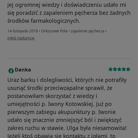
jej ogromnej wiedzy i doświadczeniu udało mi
się poradzić z zapaleniem pęcherza bez żadnych
środków farmakologicznych.
14 listopada 2018
•
Orkiszowe Pola
•
zapalenie pęcherza
•
w opinii użytkownika Konto zostało usunięte
zgłoś nadużycie
Danka
D
Uraz barku i dolegliwości, których nie potrafiły
usunąć środki przeciwzapalne sprawił, że
postanowiłam skorzystać z wiedzy i
umiejętności p. Iwony Kotowskiej. Już po
pierwszym zabiegu akupunktury p. Iwonie
udało się znacznie zmniejszyć ból i zwiększyć
zakres ruchu w stawie. Ulga była niesamowita!
Jeżeli ktoś obawia się kontaktu z igłami, to