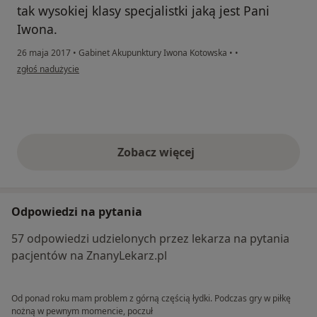
tak wysokiej klasy specjalistki jaką jest Pani
Iwona.
26 maja 2017
•
Gabinet Akupunktury Iwona Kotowska
•
•
w opinii użytkownika Konto zostało usunięte
zgłoś nadużycie
Zobacz więcej
opinie powyżej
Odpowiedzi na pytania
57 odpowiedzi udzielonych przez lekarza na pytania
pacjentów na ZnanyLekarz.pl
Od ponad roku mam problem z górną częścią łydki. Podczas gry w piłkę
nożną w pewnym momencie, poczuł