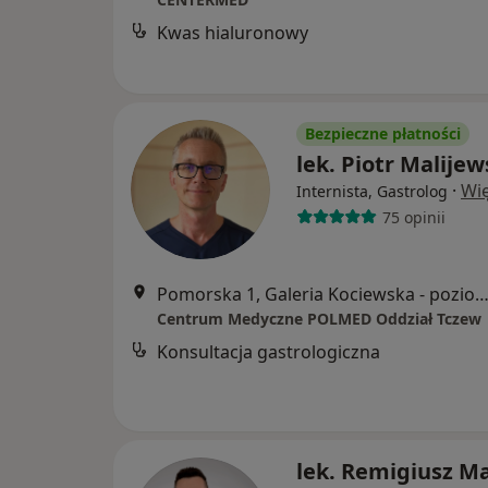
Kwas hialuronowy
Bezpieczne płatności
lek. Piotr Malijew
·
Wię
Internista, Gastrolog
75 opinii
Pomorska 1, Galeria Kociewska - poziom 2, T
Centrum Medyczne POLMED Oddział Tczew
Konsultacja gastrologiczna
lek. Remigiusz M