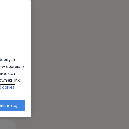
Śr,
Czw,
Pt,
12 Sie
13 Sie
14 Sie
odobnych
i w oparciu o
awdzić i
wnież linki
 cookies
akceptuj
Śr,
Czw,
Pt,