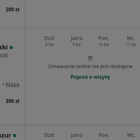
200 zł
Dziś
Jutro
Pon,
Wt,
8 Sie
9 Sie
10 Sie
11 Sie
ski
cej
Umawianie online nie jest dostępne
Poproś o wizytę
czew
•
Mapa
300 zł
azur
Dziś
Jutro
Pon,
Wt,