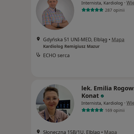
·
Wię
Internista, Kardiolog
287 opinii
Gdyńska 51 UNI-MED, Elbląg
•
Mapa
Kardiolog Remigiusz Mazur
ECHO serca
lek. Emilia Rogow
Konat
·
Wię
Internista, Kardiolog
169 opinii
Słoneczna 15B/1U, Elbląg
•
Mapa