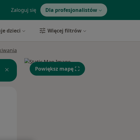
Zaloguj się
Dla profesjonalistów
je dzieci
Więcej filtrów
ukiwania
Powiększ mapę
Śr,
Czw,
Pt,
12 Sie
13 Sie
14 Sie