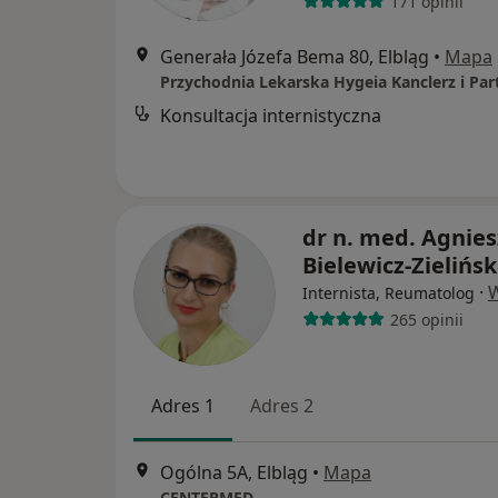
171 opinii
Generała Józefa Bema 80, Elbląg
•
Mapa
Przychodnia Lekarska Hygeia Kanclerz i Par
Konsultacja internistyczna
dr n. med. Agnie
Bielewicz-Zielińs
·
W
Internista, Reumatolog
265 opinii
Adres 1
Adres 2
Ogólna 5A, Elbląg
•
Mapa
CENTERMED