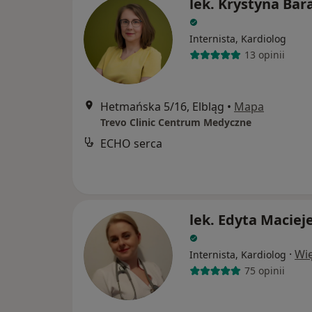
lek. Krystyna Bar
Internista, Kardiolog
13 opinii
Hetmańska 5/16, Elbląg
•
Mapa
Trevo Clinic Centrum Medyczne
ECHO serca
lek. Edyta Macie
·
Wię
Internista, Kardiolog
75 opinii