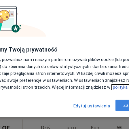
a Almed
200 zł
my Twoją prywatność
Dziś
Jutro
Pon,
Wt,
8 Sie
9 Sie
10 Sie
11 Sie
, pozwalasz nam i naszym partnerom używać plików cookie (lub p
) do zbierania danych do celów statystycznych i dostarczania treśc
zaje przeglądania stron internetowych. W każdej chwili możesz spr
Umawianie online nie jest dostępne
wać swoje preferencje w ustawieniach. W ustawieniach znajdziesz ró
prywatności stron trzecich. Więcej informacji znajdziesz w
polityka
Poproś o wizytę
Za
Edytuj ustawienia
 OF
Dziś
Jutro
Pon,
Wt,