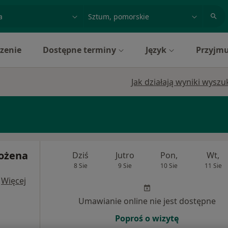
acja, badanie lub nazwisko
miasto lub dzielnica
zenie
Dostępne terminy
Język
Przyjmu
Jak działają wyniki wysz
Bożena
Dziś
Jutro
Pon,
Wt,
8 Sie
9 Sie
10 Sie
11 Sie
·
Więcej
Umawianie online nie jest dostępne
Poproś o wizytę