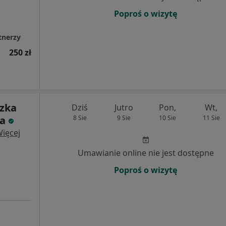
Poproś o wizytę
tnerzy
250 zł
szka
Dziś
Jutro
Pon,
Wt,
ka
8 Sie
9 Sie
10 Sie
11 Sie
ięcej
Umawianie online nie jest dostępne
Poproś o wizytę