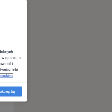
odobnych
Pon,
Wt,
Śr,
i w oparciu o
10 Sie
11 Sie
12 Sie
awdzić i
wnież linki
 cookies
akceptuj