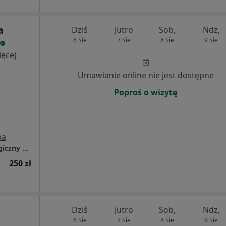
a
Dziś
Jutro
Sob,
Ndz,
6 Sie
7 Sie
8 Sie
9 Sie
ęcej
Umawianie online nie jest dostępne
Poproś o wizytę
pa
Prywatny Gabinet Internistyczno-Diabetologiczny Beata Żłobecka-Pasierb
250 zł
Dziś
Jutro
Sob,
Ndz,
6 Sie
7 Sie
8 Sie
9 Sie