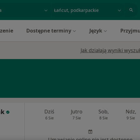
acja, badanie lub nazwisko
miasto lub dzielnica
zenie
Dostępne terminy
Język
Przyjmu
Jak działają wyniki wysz
ak
Dziś
Jutro
Sob,
Ndz,
6 Sie
7 Sie
8 Sie
9 Sie
Umawianie online nie jest dostępne