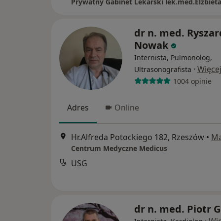
dr n. med. Ryszar
Nowak
Internista, Pulmonolog,
·
Więce
Ultrasonografista
1004 opinie
Adres
Online
Hr.Alfreda Potockiego 182, Rzeszów
•
M
Centrum Medyczne Medicus
USG
dr n. med. Piotr 