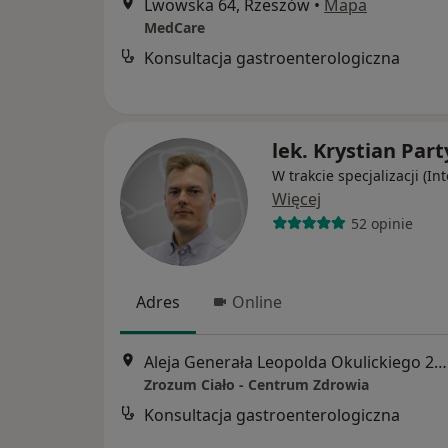
Lwowska 64, Rzeszów
•
Mapa
MedCare
Konsultacja gastroenterologiczna
lek. Krystian Par
W trakcie specjalizacji (Int
Więcej
52 opinie
Adres
Online
Aleja Generała Leopolda Okulickiego 20 Lokal b12, Rzeszów
Zrozum Ciało - Centrum Zdrowia
Konsultacja gastroenterologiczna