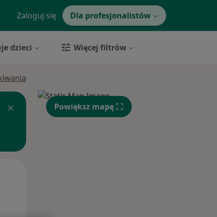
Zaloguj się
Dla profesjonalistów
je dzieci
Więcej filtrów
ukiwania
Powiększ mapę
Pon,
Wt,
Śr,
10 Sie
11 Sie
12 Sie