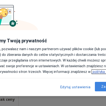
Poproś o wizytę
250 zł
my Twoją prywatność
, pozwalasz nam i naszym partnerom używać plików cookie (lub p
ar
Dziś
Jutro
Sob,
Ndz,
) do zbierania danych do celów statystycznych i dostarczania treśc
6 Sie
7 Sie
8 Sie
9 Sie
cej
zaje przeglądania stron internetowych. W każdej chwili możesz spr
wać swoje preferencje w ustawieniach. W ustawieniach znajdziesz ró
prywatności stron trzecich. Więcej informacji znajdziesz w
polityka
Brak kalendarza w Twojej lokalizacji.
Pokaż adresy z kalendarzem
Za
Edytuj ustawienia
rak ceny