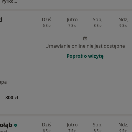
Prywatny Gabinet Lekarski lek.med.Elżbieta Pyrkosz-Cifonelli
d
Dziś
Jutro
Sob,
Ndz,
6 Sie
7 Sie
8 Sie
9 Sie
j
Umawianie online nie jest dostępne
Poproś o wizytę
apa
300 zł
Gołąb
Dziś
Jutro
Sob,
Ndz,
6 Sie
7 Sie
8 Sie
9 Sie