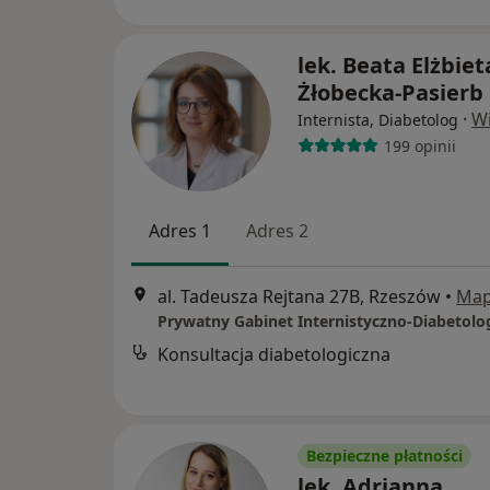
lek. Beata Elżbiet
Żłobecka-Pasierb
·
Wi
Internista, Diabetolog
199 opinii
Adres 1
Adres 2
al. Tadeusza Rejtana 27B, Rzeszów
•
Ma
Konsultacja diabetologiczna
Bezpieczne płatności
lek. Adrianna