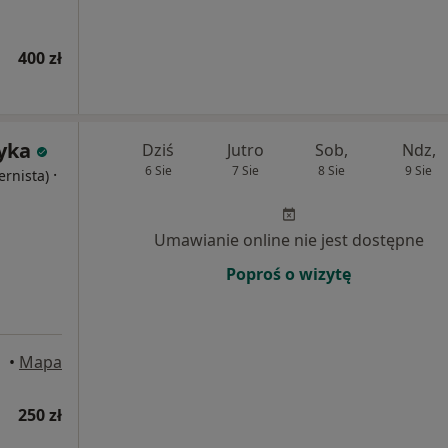
400 zł
tyka
Dziś
Jutro
Sob,
Ndz,
6 Sie
7 Sie
8 Sie
9 Sie
·
ernista)
Umawianie online nie jest dostępne
Poproś o wizytę
•
Mapa
250 zł