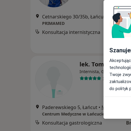
Cetnarskiego 30/35b, Łańcut
•
Mapa
PRIMAMED
Konsultacja internistyczna
Szanuje
Akceptując
lek. Tomasz Ryzn
technologii
·
Wię
Internista, Gastrolog
Twoje zwyc
30 opinii
zaktualizo
do polityk 
Paderewskiego 5, Łańcut
•
Mapa
Centrum Medyczne w Łańcucie Sp. z o.o.
Konsultacja gastrologiczna
B