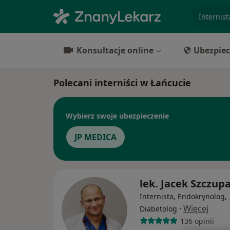
specjaliz
Konsultacje online
Ubezpiec
Polecani interniści w Łańcucie
Wybierz swoje ubezpieczenie
JP MEDICA
lek. Jacek Szczup
Internista, Endokrynolog,
·
Więcej
Diabetolog
136 opinii