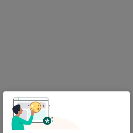
lek. Martyna Mendyka
·
Więcej
Endokrynolog
11 opinii
Litewska 29/1, Rzeszów
•
Mapa
HUMANICUS Clinic
Konsultacja endokrynologiczna
250 zł
Specjalista nie oferuje umawiania online pod tym adresem.
Poproś o wizytę