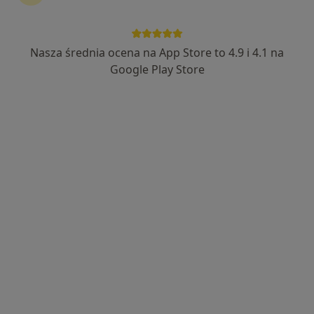
Nasza średnia ocena na App Store to 4.9 i 4.1 na
lek. Jacek Szczupak
Google Play Store
·
Więcej
Internista, Endokrynolog, Diabetolog
136 opinii
Cetnarskiego 30/35b, Łańcut
•
Mapa
PRIMAMED
Konsultacja endokrynologiczna
250 zł
Specjalista nie oferuje umawiania online pod tym adresem.
Poproś o wizytę