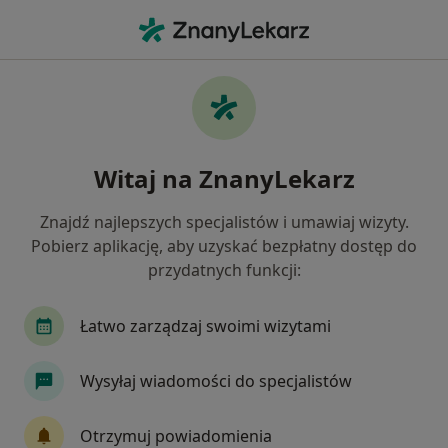
Me
Choroba Hashimoto • Łańcut, podkarpackie
Filtry
• 1
Mapa
Choroba Hashimoto specjaliści w Łańcucie
Witaj na ZnanyLekarz
Jak działają wyniki wyszukiwania
Znajdź najlepszych specjalistów i umawiaj wizyty.
Pobierz aplikację, aby uzyskać bezpłatny dostęp do
Jakiego specjalisty szukasz?
przydatnych funkcji:
Dietetyk
Endokrynolog
Ginekolog
In
Łatwo zarządzaj swoimi wizytami
Wysyłaj wiadomości do specjalistów
Otrzymuj powiadomienia