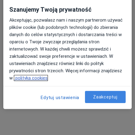
Szanujemy Twoją prywatność
Akceptując, pozwalasz nam i naszym partnerom używać
plików cookie (lub podobnych technologii) do zbierania
danych do celów statystycznych i dostarczania treści w
HUMANICUS Clinic
oparciu o Twoje zwyczaje przeglądania stron
·
Więcej
Fizjoterapia, Osteopatia, Fizjoterapia dziecięca
internetowych. W każdej chwili możesz sprawdzić i
4019 opinii
zaktualizować swoje preferencje w ustawieniach. W
Litewska 29/1, Rzeszów
•
Mapa
ustawieniach znajdziesz również linki do polityk
prywatności stron trzecich. Więcej informacji znajdziesz
Konsultacja lekarza rodzinnego
190 zł
w
polityka cookies
Pokaż więcej usług
Zaakceptuj
Edytuj ustawienia
lek. Ewa Żabska
lek. Agnieszka Bilska
lek. Aleksandra
dermatolog
lekarz rodzinny
Dudek
ginekolog
Zobacz wszystkich 30 specjalistów