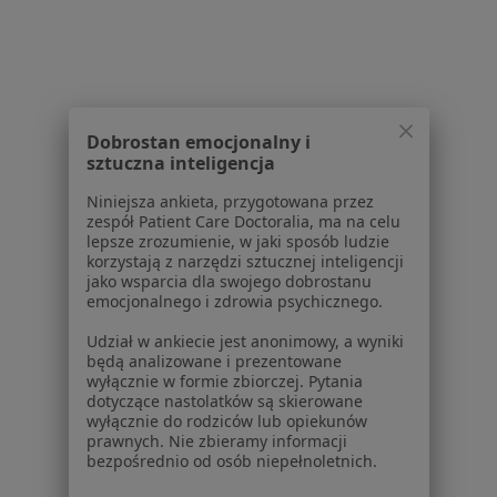
Choroba Hashimoto w Brzozowie
Choroba Hashimoto w Jarosławiu
Choroba Hashimoto w Kolbuszowej
Więcej (4)
Dobrostan emocjonalny i
sztuczna inteligencja
Więcej w kategorii: W pobliżu Łańcuta
Niniejsza ankieta, przygotowana przez
Schorzenia w Łańcucie
zespół Patient Care Doctoralia, ma na celu
Nadczynność tarczycy w Łańcucie
lepsze zrozumienie, w jaki sposób ludzie
korzystają z narzędzi sztucznej inteligencji
Refluks żołądkowo-przełykowy w Łańcucie
jako wsparcia dla swojego dobrostanu
emocjonalnego i zdrowia psychicznego.
Bóle brzucha w Łańcucie
Udział w ankiecie jest anonimowy, a wyniki
Zaburzenia trawienia w Łańcucie
będą analizowane i prezentowane
wyłącznie w formie zbiorczej. Pytania
Bóle głowy w Łańcucie
dotyczące nastolatków są skierowane
wyłącznie do rodziców lub opiekunów
Więcej (12)
prawnych. Nie zbieramy informacji
bezpośrednio od osób niepełnoletnich.
Więcej w kategorii: Schorzenia w Łańcucie