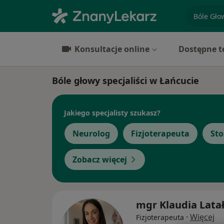
specjaliz
Konsultacje online
Dostępne t
Bóle głowy specjaliści w Łańcucie
Jakiego specjalisty szukasz?
Neurolog
Fizjoterapeuta
St
Zobacz więcej
mgr Klaudia Lata
·
Więcej
Fizjoterapeuta