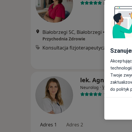
8 opinii
Białobrzegi 5C, Białobrzegi
•
Mapa
Przychodnia Zdrowie
Konsultacja fizjoterapeutyczna
Szanuje
Akceptując
technologii
Twoje zwyc
lek. Agnieszka K
zaktualizo
·
Więcej
Neurolog
do polityk 
182 opinie
Adres 1
Adres 2