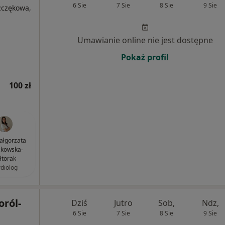
6 Sie
7 Sie
8 Sie
9 Sie
zczękowa,
Umawianie online nie jest dostępne
Pokaż profil
100 zł
Małgorzata
zkowska-
łtorak
rdiolog
oról-
Dziś
Jutro
Sob,
Ndz,
6 Sie
7 Sie
8 Sie
9 Sie