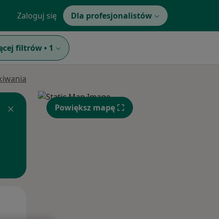
Zaloguj się
Dla profesjonalistów
ęcej filtrów
•
1
ukiwania
Powiększ mapę
Pon,
Wt,
Śr,
10 Sie
11 Sie
12 Sie