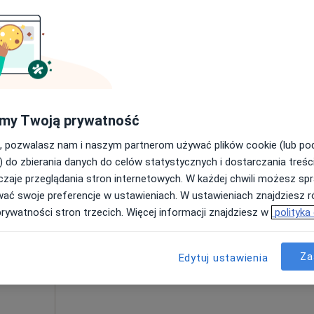
Umawianie online nie jest dostępne
Poproś o wizytę
100 zł
my Twoją prywatność
, pozwalasz nam i naszym partnerom używać plików cookie (lub p
) do zbierania danych do celów statystycznych i dostarczania treśc
zaje przeglądania stron internetowych. W każdej chwili możesz spr
awa
Dziś
Jutro
Sob,
Ndz,
wać swoje preferencje w ustawieniach. W ustawieniach znajdziesz ró
6 Sie
7 Sie
8 Sie
9 Sie
prywatności stron trzecich. Więcej informacji znajdziesz w
polityka
Umawianie online nie jest dostępne
Za
Edytuj ustawienia
Poproś o wizytę