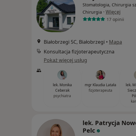
Stomatologia, Chirurgia s
·
Więcej
Chirurgia
17 opinii
Białobrzegi 5C, Białobrzegi
•
Mapa
Konsultacja fizjoterapeutyczna
Pokaż więcej usług
lek. Monika
mgr Klaudia Latała
lek. 
Ceberak
fizjoterapeuta
Siec
psychiatra
Pó
ka
lek. Patrycja Now
Pelc