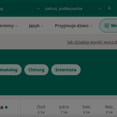
acja, badanie lub nazwisko
miasto lub dzielnica
erminy
Język
Przyjmuje dzieci
Wi
Jak działają wyniki wysz
omatolog
Chirurg
Internista
ła
Dziś
Jutro
Sob,
Ndz,
6 Sie
7 Sie
8 Sie
9 Sie