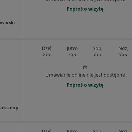
Poproś o wizytę
aworski
Dziś
Jutro
Sob,
Ndz,
6 Sie
7 Sie
8 Sie
9 Sie
Umawianie online nie jest dostępne
Poproś o wizytę
a
rak ceny
Dziś
Jutro
Sob,
Ndz,