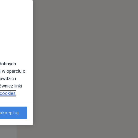
odobnych
i w oparciu o
awdzić i
Pon,
Wt,
Śr,
wnież linki
10 Sie
11 Sie
12 Sie
 cookies
akceptuj