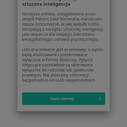
sztuczna inteligencja
Immunolodzy w Józefowie
Niniejsza ankieta, przygotowana przez
Immunolodzy w Legionowie
zespół Patient Care Doctoralia, ma na celu
lepsze zrozumienie, w jaki sposób ludzie
korzystają z narzędzi sztucznej inteligencji
Najczęstsze schorzenia
jako wsparcia dla swojego dobrostanu
emocjonalnego i zdrowia psychicznego.
Choroby autoimmunologiczne Warszawa
Udział w ankiecie jest anonimowy, a wyniki
Bóle głowy Warszawa
będą analizowane i prezentowane
wyłącznie w formie zbiorczej. Pytania
Bóle kręgosłupa Warszawa
dotyczące nastolatków są skierowane
wyłącznie do rodziców lub opiekunów
Nadciśnienie tętnicze Warszawa
prawnych. Nie zbieramy informacji
bezpośrednio od osób niepełnoletnich.
Bóle brzucha Warszawa
Więcej (15)
Więcej w kategorii: Najczęstsze schorzenia
Start survey
Ubezpieczyciele w Warszawie
Immunolodzy z INTER Polska w Warszawie