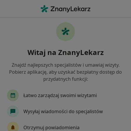
Me
Immunolog • Warszawa, mazowieckie
Filtry
Ubezpieczenie
Mapa
Polecani immunolodzy w Warszawie
Witaj na ZnanyLekarz
Jak działają wyniki wyszukiwania
Znajdź najlepszych specjalistów i umawiaj wizyty.
Pobierz aplikację, aby uzyskać bezpłatny dostęp do
Wybierz swoje ubezpieczenie
przydatnych funkcji:
INTER Polska
Medicover
POLMED
Łatwo zarządzaj swoimi wizytami
Wysyłaj wiadomości do specjalistów
Otrzymuj powiadomienia