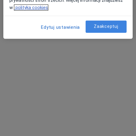
prywatności stron trzecich. Więcej informacji znajdziesz
Specjalista nie oferuje umawiania online pod tym adresem.
w
polityka cookies
Poproś o wizytę
Zaakceptuj
Edytuj ustawienia
prof. dr hab. Bożena Mikołuć
·
Więcej
Immunolog, Pediatra
39 opinii
Adres 1
Adres 2
Obrzeżna 5, Warszawa
•
Mapa