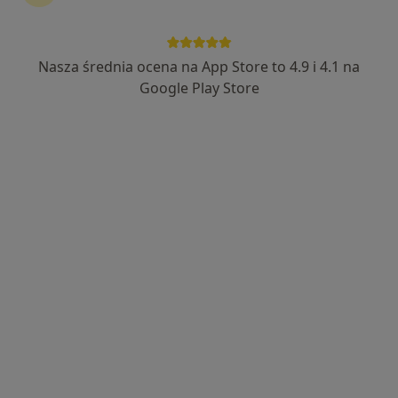
Nasza średnia ocena na App Store to 4.9 i 4.1 na
prof. dr hab. n. med. Janusz Wyzgał
Google Play Store
·
Więcej
Immunolog, Nefrolog, Geriatra
292 opinie
Adres 1
Adres 2
Adres 3
Adres 4
Adres 5
Wilhelma Konrada Roentgena 44/lok u1, Warszawa
•
Mapa
Gen Clinic
Konsultacja immunologiczna
450 zł
Specjalista nie oferuje umawiania online pod tym adresem.
Poproś o wizytę