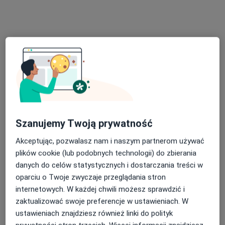
Brak dostępnych specjalistów z wolnymi terminami w tym centrum medycznym.
Pokaż profil
Szanujemy Twoją prywatność
Akceptując, pozwalasz nam i naszym partnerom używać
dr n. med. Dariusz Sołdacki
plików cookie (lub podobnych technologii) do zbierania
·
Więcej
Immunolog, Internista
danych do celów statystycznych i dostarczania treści w
46 opinii
oparciu o Twoje zwyczaje przeglądania stron
internetowych. W każdej chwili możesz sprawdzić i
Obrzeżna 5, Warszawa
•
Mapa
zaktualizować swoje preferencje w ustawieniach. W
Otolaryngolodzy24
ustawieniach znajdziesz również linki do polityk
Konsultacja immunologiczna
350 zł