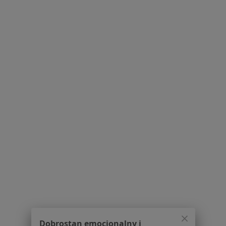
Centrum Medyczne Damiana Wałbrzyska
46
·
Więcej
Immunologia, Alergologia, Andrologia
1485 opinii
Wałbrzyska 46, Warszawa
•
Mapa
Brak dostępnych specjalistów z wolnymi terminami w tym centrum medycznym.
Pokaż profil
1
2
3
Powiązane wyszukiwania
|
Oferty pracy - Immunolog
W pobliżu Warszawy
Immunolodzy w Kobyłce
Dobrostan emocjonalny i