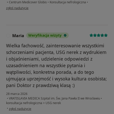
•
Centrum Medicover Globis
•
Konsultacja nefrologiczna
•
w opinii użytkownika Emilia
zgłoś nadużycie
Maria
Weryfikacja wizyty
M
Wielka fachowość, zainteresowanie wszystkimi
schorzeniami pacjenta, USG nerek z wydrukiem
i objaśnieniami, udzielenie odpowiedzi z
uzasadnieniem na wszystkie pytania i
wątpliwości, konkretna porada, a do tego
ujmująca uprzejmość i wysoka kultura osobista;
pani Doktor z prawdziwą klasą :)
28 marca 2026
•
VRATISLAVIA MEDICA Szpital im. Św. Jana Pawła II we Wrocławiu
•
konsultacja nefrologiczna + USG nerek
w opinii użytkownika Maria
•
zgłoś nadużycie