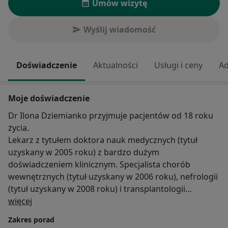
Umów wizytę
Wyślij wiadomość
Doświadczenie
Aktualności
Usługi i ceny
Ad
Moje doświadczenie
Dr Ilona Dziemianko przyjmuje pacjentów od 18 roku
życia.
Lekarz z tytułem doktora nauk medycznych (tytuł
uzyskany w 2005 roku) z bardzo dużym
doświadczeniem klinicznym. Specjalista chorób
wewnętrznych (tytuł uzyskany w 2006 roku), nefrologii
(tytuł uzyskany w 2008 roku) i transplantologii
O mnie
klinicznej (tytuł uzyskany w 2013 roku). Wieloletni
więcej
pracownik Kliniki Nefrologii i Medycyny
Zakres porad
Transplantacyjnej Uniwersyteckiego Szpitala