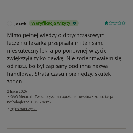
Jacek
Weryfikacja wizyty
J
Mimo pełnej wiedzy o dotychczasowym
leczeniu lekarka przepisała mi ten sam,
nieskuteczny lek, a po ponownej wizycie
zwiększyła tylko dawkę. Nie zorientowałem się
od razu, bo był zapisany pod inną nazwą
handlową. Strata czasu i pieniędzy, skutek
żaden
2 lipca 2026
•
OVO Medical - Twoja prywatna opieka zdrowotna
•
konsultacja
nefrologiczna + USG nerek
w opinii użytkownika Jacek
•
zgłoś nadużycie