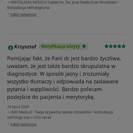
•
VRATISLAVIA MEDICA Szpital im. Św. Jana Pawła II we Wrocławiu
•
Konsultacja nefrologiczna
w opinii użytkownika DG
•
zgłoś nadużycie
Krzysztof
Weryfikacja wizyty
K
Pomijając fakt, że Pani dr jest bardzo życzliwa,
uważam, że jest także bardzo skrupulatna w
diagnostyce. W sposób jasny i zrozumiały
wszystko tłumaczy i odpowiada na zadawane
pytania i wątpliwości. Bardzo polecam-
podejście do pacjenta i merytorykę.
23 lipca 2026
•
OVO Medical - Twoja prywatna opieka zdrowotna
•
konsultacja
nefrologiczna + USG nerek
w opinii użytkownika Krzysztof
•
zgłoś nadużycie