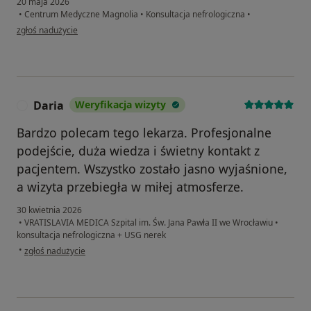
20 maja 2026
•
Centrum Medyczne Magnolia
•
Konsultacja nefrologiczna
•
w opinii użytkownika Krystyna
zgłoś nadużycie
Daria
Weryfikacja wizyty
D
Bardzo polecam tego lekarza. Profesjonalne
podejście, duża wiedza i świetny kontakt z
pacjentem. Wszystko zostało jasno wyjaśnione,
a wizyta przebiegła w miłej atmosferze.
30 kwietnia 2026
•
VRATISLAVIA MEDICA Szpital im. Św. Jana Pawła II we Wrocławiu
•
konsultacja nefrologiczna + USG nerek
w opinii użytkownika Daria
•
zgłoś nadużycie