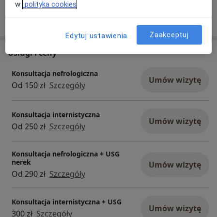
w
polityka cookies
Pokaż więcej aktualności (3)
Zaakceptuj
Edytuj ustawienia
Usługi i ceny
Konsultacja nefrologiczna
Umów wizytę
Od 150 zł
Szczegóły
Konsultacja internistyczna
Umów wizytę
Od 250 zł
Szczegóły
Konsultacja nefrologiczna + USG
nerek
Umów wizytę
Od 290 zł
Szczegóły
Konsultacja internistyczna + USG
Umów wizytę
300 zł
Szczegóły