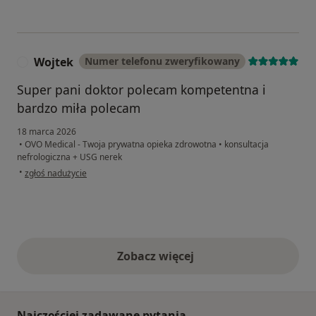
Wojtek
Numer telefonu zweryfikowany
W
Super pani doktor polecam kompetentna i
bardzo miła polecam
18 marca 2026
•
OVO Medical - Twoja prywatna opieka zdrowotna
•
konsultacja
nefrologiczna + USG nerek
w opinii użytkownika Wojtek
•
zgłoś nadużycie
Zobacz więcej
opinie powyżej
Najczęściej zadawane pytania