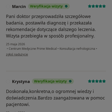
Marcin
Weryfikacja wizyty
M
Pani doktor przeprowadziła szczegółowe
badania, postawiła diagnozę i przekazała
rekomendacje dotyczące dalszego leczenia.
Wizyta przebiegła w sposób profesjonalny.
25 maja 2026
•
Centrum Medyczne Prime Medical
•
Konsultacja nefrologiczna
•
w opinii użytkownika Marcin
zgłoś nadużycie
Krystyna
Weryfikacja wizyty
K
Doskonała,konkretna,o ogromnej wiedzy i
doświadczenia.Bardzo zaangażowana w pomoc
pacjentowi.