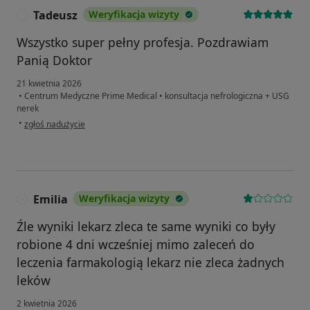
Tadeusz
Weryfikacja wizyty
T
Wszystko super pełny profesja. Pozdrawiam
Panią Doktor
21 kwietnia 2026
•
Centrum Medyczne Prime Medical
•
konsultacja nefrologiczna + USG
nerek
w opinii użytkownika Tadeusz
•
zgłoś nadużycie
Emilia
Weryfikacja wizyty
E
Źle wyniki lekarz zleca te same wyniki co były
robione 4 dni wcześniej mimo zaleceń do
leczenia farmakologią lekarz nie zleca żadnych
leków
2 kwietnia 2026