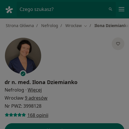
Me
Czego szukasz?
Strona Główna
Nefrolog
Wrocław
Ilona Dziemiank
Zmień miasto
dr n. med.
Ilona Dziemianko
O specjalizacjach
Nefrolog
·
Więcej
Wrocław
9 adresów
Nr PWZ: 3998128
168 opinii