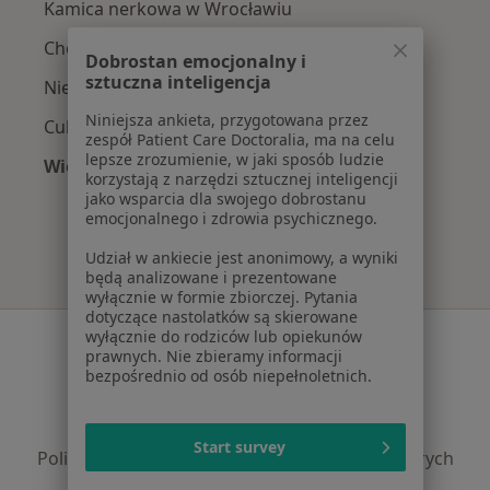
Kamica nerkowa w Wrocławiu
Choroby nerek w Wrocławiu
Dobrostan emocjonalny i
sztuczna inteligencja
Niewydolność nerek w Wrocławiu
Niniejsza ankieta, przygotowana przez
Cukrzyca w Wrocławiu
zespół Patient Care Doctoralia, ma na celu
lepsze zrozumienie, w jaki sposób ludzie
Więcej (15)
korzystają z narzędzi sztucznej inteligencji
Więcej w kategorii: Najczęście leczone chorob
jako wsparcia dla swojego dobrostanu
emocjonalnego i zdrowia psychicznego.
Udział w ankiecie jest anonimowy, a wyniki
będą analizowane i prezentowane
wyłącznie w formie zbiorczej. Pytania
dotyczące nastolatków są skierowane
Serwis
wyłącznie do rodziców lub opiekunów
prawnych. Nie zbieramy informacji
bezpośrednio od osób niepełnoletnich.
Regulamin
Polityka prywatności pacjentów
Polityka prywatności profesjonalistów
Start survey
Polityka prywatności dla profesjonalistów, których
dane pozyskaliśmy samodzielnie