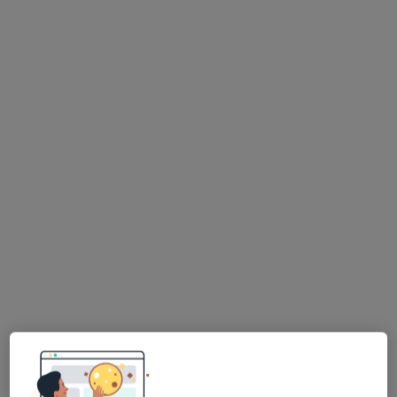
lek. Marcin Rychter
·
Więcej
Transplantolog, Chirurg, Flebolog
36 opinii
Adres 1
Adres 2
Wiktora Brossa 1d-1e, Wrocław
•
Mapa
Centrum Medyczne Profimedica
Konsultacja transplantologiczna
250 zł
Specjalista nie oferuje umawiania online pod tym adresem.
Poproś o wizytę