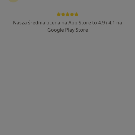
prof. dr hab. n. med. Magdalena
Krajewska
Nasza średnia ocena na App Store to 4.9 i 4.1 na
·
Więcej
Transplantolog, Nefrolog
Google Play Store
87 opinii
Adres 1
Adres 2
Generała Władysława Sikorskiego 26, Wrocław
•
Mapa
NuvaMed - Centrum Medyczne
Konsultacja transplantologiczna
300 zł
Specjalista nie oferuje umawiania online pod tym adresem.
Poproś o wizytę