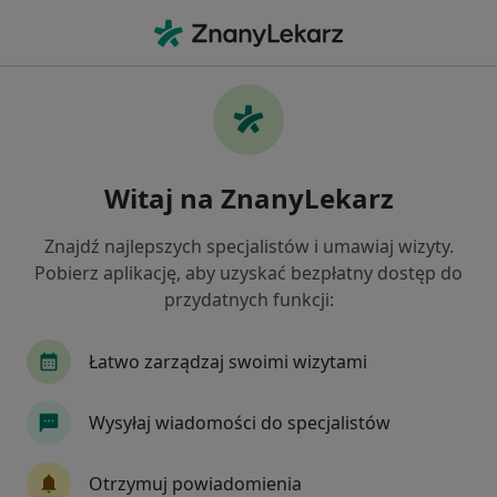
Me
Transplantolog • Wrocław, dolnośląskie
Filtry
Ubezpieczenie
Mapa
Polecani transplantolodzy w Wrocławiu
Witaj na ZnanyLekarz
Jak działają wyniki wyszukiwania
Znajdź najlepszych specjalistów i umawiaj wizyty.
Pobierz aplikację, aby uzyskać bezpłatny dostęp do
Wybierz swoje ubezpieczenie
przydatnych funkcji:
Łatwo zarządzaj swoimi wizytami
Wysyłaj wiadomości do specjalistów
Otrzymuj powiadomienia