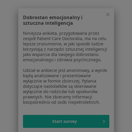
Pokaż profil
Dobrostan emocjonalny i
1
2
sztuczna inteligencja
Niniejsza ankieta, przygotowana przez
Powiązane
|
Oferty pracy -
zespół Patient Care Doctoralia, ma na celu
wyszukiwania
lepsze zrozumienie, w jaki sposób ludzie
Transplantolog
korzystają z narzędzi sztucznej inteligencji
Najczęstsze schorzenia
jako wsparcia dla swojego dobrostanu
emocjonalnego i zdrowia psychicznego.
Nadciśnienie tętnicze Wrocław
Udział w ankiecie jest anonimowy, a wyniki
Choroba niedokrwienna serca Wrocław
będą analizowane i prezentowane
wyłącznie w formie zbiorczej. Pytania
Choroby nerek Wrocław
dotyczące nastolatków są skierowane
wyłącznie do rodziców lub opiekunów
Kamica nerkowa Wrocław
prawnych. Nie zbieramy informacji
bezpośrednio od osób niepełnoletnich.
Cukrzyca Wrocław
Więcej (15)
Start survey
Więcej w kategorii: Najczęstsze schorzenia