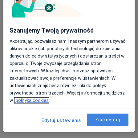
Szanujemy Twoją prywatność
Akceptując, pozwalasz nam i naszym partnerom używać
plików cookie (lub podobnych technologii) do zbierania
danych do celów statystycznych i dostarczania treści w
prof. dr hab. Dorota Kamińska
oparciu o Twoje zwyczaje przeglądania stron
·
Więcej
Transplantolog, Nefrolog, Internista
internetowych. W każdej chwili możesz sprawdzić i
201 opinii
zaktualizować swoje preferencje w ustawieniach. W
ustawieniach znajdziesz również linki do polityk
Adres 1
Adres 2
prywatności stron trzecich. Więcej informacji znajdziesz
w
polityka cookies
Podwale 82, lokal 17, Wrocław
•
Mapa
Premium Clinic
Zaakceptuj
Edytuj ustawienia
Konsultacja transplantologiczna
260 zł
Specjalista nie oferuje umawiania online pod tym adresem.