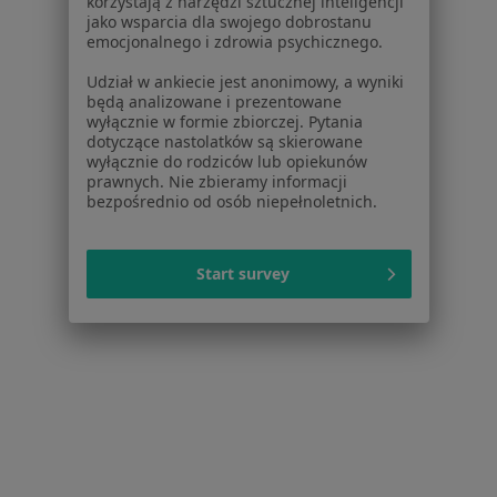
korzystają z narzędzi sztucznej inteligencji
jako wsparcia dla swojego dobrostanu
emocjonalnego i zdrowia psychicznego.
Udział w ankiecie jest anonimowy, a wyniki
będą analizowane i prezentowane
wyłącznie w formie zbiorczej. Pytania
dotyczące nastolatków są skierowane
wyłącznie do rodziców lub opiekunów
prawnych. Nie zbieramy informacji
Irena Wikiera-Magott
bezpośrednio od osób niepełnoletnich.
Nefrolog, Anestezjolog, Pediatra
1 opinia
Start survey
Braci Gierymskich 147, Wrocław
•
Mapa
Gabinet lekarski
Specjalista nie oferuje umawiania online pod tym adresem.
Poproś o wizytę