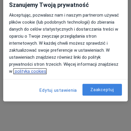
Szanujemy Twoją prywatność
Specjalista nie oferuje umawiania online pod tym adresem.
Akceptując, pozwalasz nam i naszym partnerom używać
Poproś o wizytę
plików cookie (lub podobnych technologii) do zbierania
danych do celów statystycznych i dostarczania treści w
oparciu o Twoje zwyczaje przeglądania stron
internetowych. W każdej chwili możesz sprawdzić i
zaktualizować swoje preferencje w ustawieniach. W
ustawieniach znajdziesz również linki do polityk
prywatności stron trzecich. Więcej informacji znajdziesz
w
polityka cookies
Krystyna Myszka - Bijak
Zaakceptuj
Edytuj ustawienia
·
Więcej
Nefrolog, Internista
73 opinie
Adres 1
Adres 2
Adres 3
Adres 4
Oławska 15, Wrocław
•
Mapa