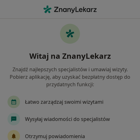
Me
Nefrolog • Kiełczów, dolnośląskie
Filtry
Mapa
Polecani nefrolodzy w Kiełczowie
Witaj na ZnanyLekarz
Jak działają wyniki wyszukiwania
Znajdź najlepszych specjalistów i umawiaj wizyty.
Pobierz aplikację, aby uzyskać bezpłatny dostęp do
przydatnych funkcji:
Łatwo zarządzaj swoimi wizytami
Wysyłaj wiadomości do specjalistów
Bezpieczne płatności
dr n. med. Monika Ryba
Otrzymuj powiadomienia