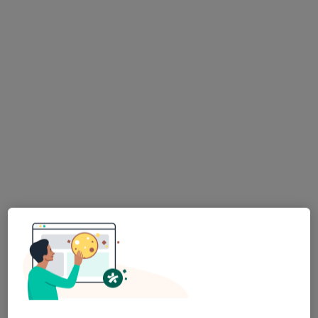
prof. dr hab. n. med. Magdalena
Krajewska
·
Więcej
Nefrolog, Transplantolog
87 opinii
Adres 1
Adres 2
Generała Władysława Sikorskiego 26, Wrocław
•
Mapa
NuvaMed - Centrum Medyczne
Konsultacja nefrologiczna
300 zł