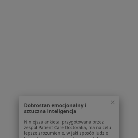
Poproś o wizytę
Józef Penar
Nefrolog, Internista
ul. Krzywoustego 290, Wrocław
•
Mapa
Przychodnie EuroMediCare Wrocław ul. Krzywoustego 290
Dobrostan emocjonalny i
Specjalista nie oferuje umawiania online pod tym adresem.
sztuczna inteligencja
Niniejsza ankieta, przygotowana przez
Poproś o wizytę
zespół Patient Care Doctoralia, ma na celu
lepsze zrozumienie, w jaki sposób ludzie