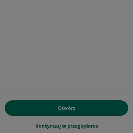
Nefrolodzy w Strzelinie
Więcej (4)
Więcej w kategorii: W pobliżu Kiełczowa
Najczęstsze schorzenia
Cukrzyca Kiełczów
Infekcje dróg moczowych Kiełczów
Infekcje dróg oddechowych Kiełczów
Nadciśnienie Kiełczów
Nadciśnienie tętnicze Kiełczów
Więcej (2)
Więcej w kategorii: Najczęstsze schorzenia
Otwórz
Kontynuuj w przeglądarce
Strona Główna
Nefrolog
Kiełczów
Zmień miasto