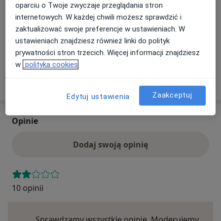
oparciu o Twoje zwyczaje przeglądania stron
Ten specjalista przyjmuje wyłącznie pacjentów
internetowych. W każdej chwili możesz sprawdzić i
prywatnych. Możesz opłacić wizytę samodzielnie lub
zaktualizować swoje preferencje w ustawieniach. W
znaleźć innego specjalistę, który akceptuje Twoje
ustawieniach znajdziesz również linki do polityk
ubezpieczenie.
prywatności stron trzecich. Więcej informacji znajdziesz
w
polityka cookies
Szukaj specjalistów według ubezpieczenia
Zaakceptuj
Edytuj ustawienia
Opinie
Dodaj swoją opinię
10 opinii
Sprawdzamy wszystkie opinie. Moderujemy