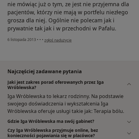
nie mówiąc już o tym, ze jest nie przyjemna dla
pacjentów, którzy nie mają w portfelu niezłego
grosza dla niej. Ogólnie nie polecam jak i
prywatnie tak jak i w przechodni w Pafalu.
w opinii użytkownika Konto zostało usunięte
6 listopada 2013
•
•
•
zgłoś nadużycie
Najczęściej zadawane pytania
Jaki jest zakres porad oferowanych przez Iga
Wróblewska?
Iga Wróblewska to lekarz rodzinny. Na podstawie
swojego doświadczenia i wykształcenia Iga
Wróblewska oferuje usługi takie jak: Terapia bólu.
Gdzie Iga Wróblewska ma swój gabinet?
Czy Iga Wróblewska przyjmuje online, bez
konieczności pojawiania się w placówce?