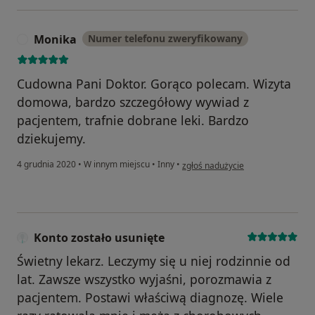
Monika
Numer telefonu zweryfikowany
M
Cudowna Pani Doktor. Gorąco polecam. Wizyta
domowa, bardzo szczegółowy wywiad z
pacjentem, trafnie dobrane leki. Bardzo
dziekujemy.
w opinii użytkownika Monika
4 grudnia 2020
•
W innym miejscu
•
Inny
•
zgłoś nadużycie
Konto zostało usunięte
Świetny lekarz. Leczymy się u niej rodzinnie od
lat. Zawsze wszystko wyjaśni, porozmawia z
pacjentem. Postawi właściwą diagnozę. Wiele