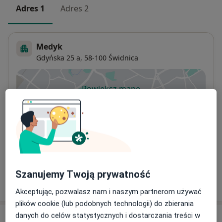
Adres 1
Adres 2
Medyk
Gdyńska 25 a,
58-100
Świdnica
Powiększ mapę
otwiera się w nowej karcie
Dostępność
W tym gabinecie nie można umawiać wizyt przez
internet
Co mam zrobić w tej sytuacji?
Szanujemy Twoją prywatność
Pokaż więcej
o adresie
Akceptując, pozwalasz nam i naszym partnerom używać
plików cookie (lub podobnych technologii) do zbierania
danych do celów statystycznych i dostarczania treści w
Ubezpieczenia - brak akceptowanych