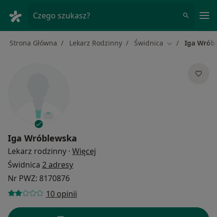
Me
Czego szukasz?
Strona Główna
Lekarz Rodzinny
Świdnica
Iga Wrób
Zmień miasto
Iga Wróblewska
O specjalizacjach
Lekarz rodzinny
·
Więcej
Świdnica
2 adresy
Nr PWZ: 8170876
10 opinii