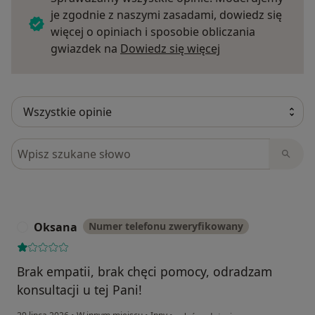
je zgodnie z naszymi zasadami, dowiedz się
więcej o opiniach i sposobie obliczania
Dowiedz się więce
gwiazdek na
Dowiedz się więcej
Szukaj w opiniach
Oksana
Numer telefonu zweryfikowany
O
Brak empatii, brak chęci pomocy, odradzam
konsultacji u tej Pani!
w opinii użytkownika Oksana