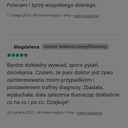
Polecam i życzę wszystkiego dobrego.
w opinii użytkownika Mmaty
11 lutego 2024
•
W innym miejscu
•
Inny
•
zgłoś nadużycie
Magdalena
Numer telefonu zweryfikowany
M
Bardzo dokładny wywiad, sporo pytań,
dociekania. Czułam, ze pani doktor jest żywo
zainteresowana moim przypadkiem i
postawieniem trafnej diagnozy. Zbadała,
wysłuchała, dała zalecenia tłumacząc dokładnie
co na co i po co. Dziękuje!
w opinii użytkownika Magdalena
20 czerwca 2022
•
W innym miejscu
•
Inny
•
zgłoś nadużycie