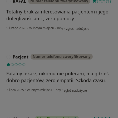
RAFAŁ
Numer telefonu zweryfikowany
R
Totalny brak zainteresowania pacjentem i jego
dolegliwościami , zero pomocy
w opinii użytkownika RAFAŁ
5 lutego 2026
•
W innym miejscu
•
Inny
•
zgłoś nadużycie
Pacjent
Numer telefonu zweryfikowany
P
Fatalny lekarz, nikomu nie polecam, ma gdzieś
dobro pacjentów, zero empatii. Szkoda czasu.
w opinii użytkownika Pacjent
3 lipca 2025
•
W innym miejscu
•
Inny
•
zgłoś nadużycie