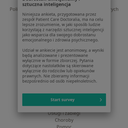
Polityka prywatności profesjonalistów
sztuczna inteligencja
Polityka prywatności dla profesjonalistów, których
Niniejsza ankieta, przygotowana przez
dane pozyskaliśmy samodzielnie
zespół Patient Care Doctoralia, ma na celu
Polityka cookies
lepsze zrozumienie, w jaki sposób ludzie
Jak działają wyniki wyszukiwania
korzystają z narzędzi sztucznej inteligencji
jako wsparcia dla swojego dobrostanu
Dostępność
emocjonalnego i zdrowia psychicznego.
O nas
Praca
Udział w ankiecie jest anonimowy, a wyniki
Rekrutujemy!
będą analizowane i prezentowane
Partnerzy
wyłącznie w formie zbiorczej. Pytania
Centrum prasowe
dotyczące nastolatków są skierowane
Kontakt
wyłącznie do rodziców lub opiekunów
prawnych. Nie zbieramy informacji
bezpośrednio od osób niepełnoletnich.
Dla pacjentów
Lekarze
Placówki medyczne
Start survey
Pytania i odpowiedzi
Usługi i zabiegi
Choroby
Pomoc