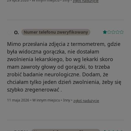
29 lipca 2026
•
W innym miejscu
•
Inny
•
zgłoś nadużycie
O.
Numer telefonu zweryfikowany
O
Mimo przesłania zdjęcia z termometrem, gdzie
była widoczna gorączka, nie dostałam
zwolnienia lekarskiego, bo wg lekarki skoro
mam zawroty głowy od gorączki, to trzeba
zrobić badanie neurologiczne. Dodam, że
chciałam tylko jeden dzień zwolnienia, żeby się
szybko zregenerować .
w opinii użytkownika O.
11 maja 2026
•
W innym miejscu
•
Inny
•
zgłoś nadużycie