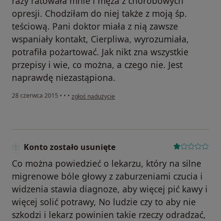
razy ratowała mnie i męża z chorobowych
opresji. Chodziłam do niej także z moją śp.
teściową. Pani doktor miała z nią zawsze
wspaniały kontakt, Cierpliwa, wyrozumiała,
potrafiła pożartować. Jak nikt zna wszystkie
przepisy i wie, co można, a czego nie. Jest
naprawdę niezastąpiona.
w opinii użytkownika Konto zostało usunięte
28 czerwca 2015
•
•
•
zgłoś nadużycie
Konto zostało usunięte
Co można powiedzieć o lekarzu, który na silne
migrenowe bóle głowy z zaburzeniami czucia i
widzenia stawia diagnoze, aby więcej pić kawy i
więcej solić potrawy, No ludzie czy to aby nie
szkodzi i lekarz powinien takie rzeczy odradzać,