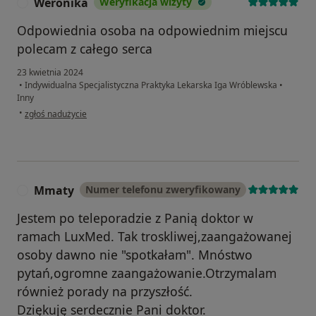
Weronika
Weryfikacja wizyty
W
Odpowiednia osoba na odpowiednim miejscu
polecam z całego serca
23 kwietnia 2024
•
Indywidualna Specjalistyczna Praktyka Lekarska Iga Wróblewska
•
Inny
w opinii użytkownika Weronika
•
zgłoś nadużycie
Mmaty
Numer telefonu zweryfikowany
M
Jestem po teleporadzie z Panią doktor w
ramach LuxMed. Tak troskliwej,zaangażowanej
osoby dawno nie "spotkałam". Mnóstwo
pytań,ogromne zaangażowanie.Otrzymalam
również porady na przyszłość.
Dziękuję serdecznie Pani doktor.