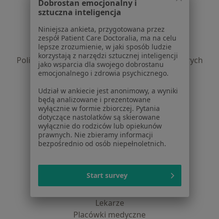
Dobrostan emocjonalny i
Serwis
sztuczna inteligencja
Regulamin
Niniejsza ankieta, przygotowana przez
Polityka prywatności pacjentów
zespół Patient Care Doctoralia, ma na celu
lepsze zrozumienie, w jaki sposób ludzie
Polityka prywatności profesjonalistów
korzystają z narzędzi sztucznej inteligencji
Polityka prywatności dla profesjonalistów, których
jako wsparcia dla swojego dobrostanu
dane pozyskaliśmy samodzielnie
emocjonalnego i zdrowia psychicznego.
Polityka cookies
Udział w ankiecie jest anonimowy, a wyniki
Jak działają wyniki wyszukiwania
będą analizowane i prezentowane
Dostępność
wyłącznie w formie zbiorczej. Pytania
dotyczące nastolatków są skierowane
O nas
wyłącznie do rodziców lub opiekunów
Praca
Rekrutujemy!
prawnych. Nie zbieramy informacji
Partnerzy
bezpośrednio od osób niepełnoletnich.
Centrum prasowe
Kontakt
Start survey
Dla pacjentów
Lekarze
Placówki medyczne