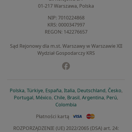
01-217 Warszawa, Polska
NIP: ⁠7010224868
KRS: ⁠0000347997
REGON: ⁠142276657
Sąd Rejonowy dla m.st. Warszawy w Warszawie XII
Wydział Gospodarczy KRS
Facebook
otwiera się w nowej karcie
otwiera się w nowej karcie
otwiera się w nowej karcie
otwiera się w nowej karcie
otwiera się w nowej karci
otwiera się
otwi
Polska
,
Türkiye
,
España
,
Italia
,
Deutschland
,
Česko
,
otwiera się w nowej karcie
otwiera się w nowej karcie
otwiera się w nowej karcie
otwiera się w nowej kar
otwiera się 
otwier
Portugal
,
México
,
Chile
,
Brasil
,
Argentina
,
Perú
,
otwiera się w nowej karc
Colombia
Płatności kartą
ROZPORZĄDZENIE (UE) 2022/2065 (DSA) art. 24: