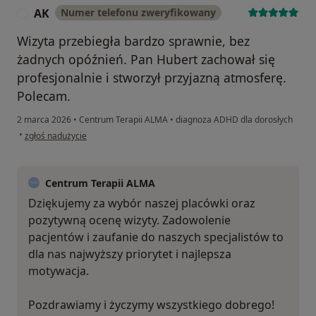
AK
Numer telefonu zweryfikowany
A
Wizyta przebiegła bardzo sprawnie, bez
żadnych opóźnień. Pan Hubert zachował się
profesjonalnie i stworzył przyjazną atmosferę.
Polecam.
2 marca 2026
•
Centrum Terapii ALMA
•
diagnoza ADHD dla dorosłych
w opinii użytkownika AK
•
zgłoś nadużycie
Centrum Terapii ALMA
Dziękujemy za wybór naszej placówki oraz
pozytywną ocenę wizyty. Zadowolenie
pacjentów i zaufanie do naszych specjalistów to
dla nas najwyższy priorytet i najlepsza
motywacja.
Pozdrawiamy i życzymy wszystkiego dobrego!