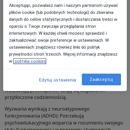
Akceptując, pozwalasz nam i naszym partnerom używać
Doświadczają trudności emocjonalnych: Zmagają się z
plików cookie (lub podobnych technologii) do zbierania
lękiem, chronicznym napięciem, nadmiernym stresem
danych do celów statystycznych i dostarczania treści w
lub obniżonym nastrojem.
oparciu o Twoje zwyczaje przeglądania stron
Napotkają wyzwania w relacjach: Mają problemy z
internetowych. W każdej chwili możesz sprawdzić i
budowaniem satysfakcjonujących związków
zaktualizować swoje preferencje w ustawieniach. W
(prywatnych i zawodowych) oraz z asertywnym
ustawieniach znajdziesz również linki do polityk
stawianiem granic.
prywatności stron trzecich. Więcej informacji znajdziesz
w
polityka cookies
Przechodzą przez trudne momenty: Znajdują się w
kryzysie życiowym, stoją w obliczu ważnych zmian lub
mierzą się z wypaleniem.
Zaakceptuj
Edytuj ustawienia
Odczuwają przeciążenie: Czują się zagubione i
przytłoczone codziennością.
Wyzwania wynikają z neuroatypowego
funkcjonowania (ADHD): Potrzebują
psychoedukacyjnego wsparcia w rozumieniu swojego
stylu funkcjonowania i w tworzeniu skutecznych