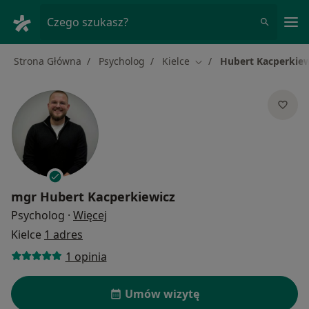
Me
Czego szukasz?
Strona Główna
Psycholog
Kielce
Hubert Kacperkiew
Zmień miasto
mgr
Hubert Kacperkiewicz
O specjalizacjach
Psycholog
·
Więcej
Kielce
1 adres
1 opinia
Umów wizytę