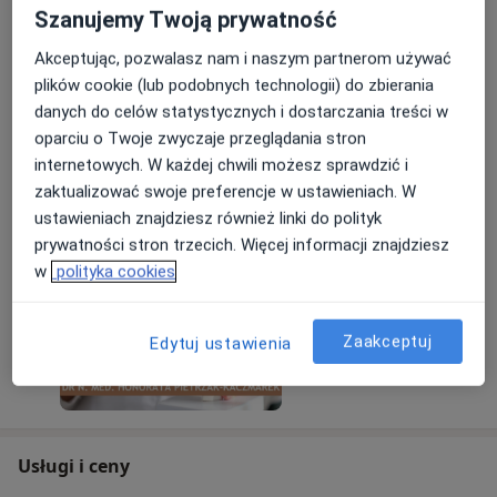
Szanujemy Twoją prywatność
Ból i sztywność stawów, przewlekłe zmęczenie,
zmiany zapalne? Konsultacja reumatologiczna
Akceptując, pozwalasz nam i naszym partnerom używać
może być pierwszym krokiem do poprawy jakości
plików cookie (lub podobnych technologii) do zbierania
życia. Zapraszamy na wizyty.
danych do celów statystycznych i dostarczania treści w
oparciu o Twoje zwyczaje przeglądania stron
22/04/2026
internetowych. W każdej chwili możesz sprawdzić i
zaktualizować swoje preferencje w ustawieniach. W
ustawieniach znajdziesz również linki do polityk
prywatności stron trzecich. Więcej informacji znajdziesz
w
polityka cookies
Zaakceptuj
Edytuj ustawienia
Usługi i ceny