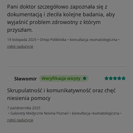
Pani doktor szczegółowo zapoznała się z
dokumentacją i zleciła kolejne badania, aby
wyjaśnić problem zdrowotny z którym
przyszłam.
19 listopada 2025
•
Ortop Poliklinika
•
konsultacja reumatologiczna
•
w opinii użytkownika J. Ł
zgłoś nadużycie
Sławomir
Weryfikacja wizyty
S
Skrupulatność i komunikatywność oraz chęć
niesienia pomocy
7 października 2025
•
Gabinety Medyczne Novina Poznań
•
konsultacja reumatologiczna
•
w opinii użytkownika Sławomir
zgłoś nadużycie