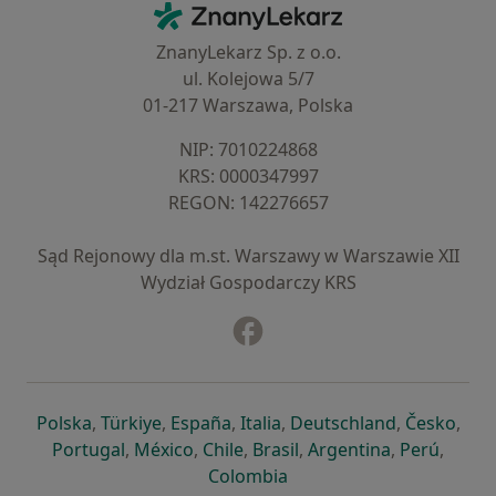
ZnanyLekarz - Strona główna
ZnanyLekarz Sp. z o.o.
ul. Kolejowa 5/7
01-217 Warszawa, Polska
NIP: ⁠7010224868
KRS: ⁠0000347997
REGON: ⁠142276657
Sąd Rejonowy dla m.st. Warszawy w Warszawie XII
Wydział Gospodarczy KRS
Facebook
otwiera się w nowej karcie
otwiera się w nowej karcie
otwiera się w nowej karcie
otwiera się w nowej karcie
otwiera się w nowej karci
otwiera się
otwi
Polska
,
Türkiye
,
España
,
Italia
,
Deutschland
,
Česko
,
otwiera się w nowej karcie
otwiera się w nowej karcie
otwiera się w nowej karcie
otwiera się w nowej kar
otwiera się 
otwier
Portugal
,
México
,
Chile
,
Brasil
,
Argentina
,
Perú
,
otwiera się w nowej karc
Colombia