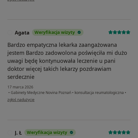
Agata
Weryfikacja wizyty
A
Bardzo empatyczna lekarka zaangażowana
jestem Bardzo zadowolona poświęciła mi dużo
uwagi będę kontynuowała leczenie u pani
doktor więcej takich lekarzy pozdrawiam
serdecznie
17 marca 2026
•
Gabinety Medyczne Novina Poznań
•
konsultacja reumatologiczna
•
w opinii użytkownika Agata
zgłoś nadużycie
J. Ł
Weryfikacja wizyty
J