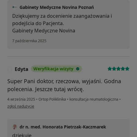
Gabinety Medyczne Novina Poznań
Dziękujemy za docenienie zaangażowania i
podejścia do Pacjenta.
Gabinety Medyczne Novina
7 października 2025
Edyta
Weryfikacja wizyty
E
Super Pani doktor, rzeczowa, wyjaśni. Godna
polecenia. Jeszcze tutaj wrócę.
4 września 2025
•
Ortop Poliklinika
•
konsultacja reumatologiczna
•
w opinii użytkownika Edyta
zgłoś nadużycie
dr n. med. Honorata Pietrzak-Kaczmarek
dziękuję