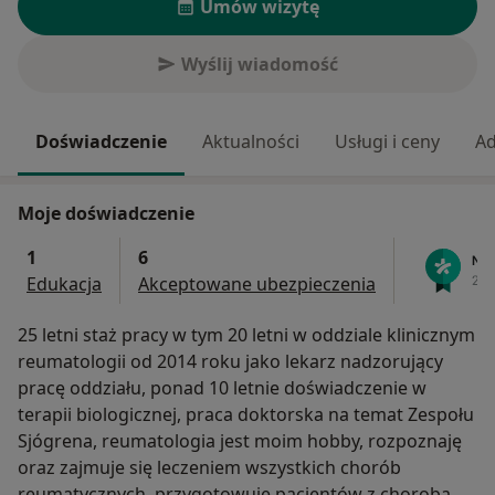
Umów wizytę
Wyślij wiadomość
Doświadczenie
Aktualności
Usługi i ceny
Ad
Moje doświadczenie
1
6
Edukacja
Akceptowane ubezpieczenia
25 letni staż pracy w tym 20 letni w oddziale klinicznym
reumatologii od 2014 roku jako lekarz nadzorujący
pracę oddziału, ponad 10 letnie doświadczenie w
terapii biologicznej, praca doktorska na temat Zespołu
Sjógrena, reumatologia jest moim hobby, rozpoznaję
oraz zajmuje się leczeniem wszystkich chorób
reumatycznych, przygotowuję pacjentów z chorobami