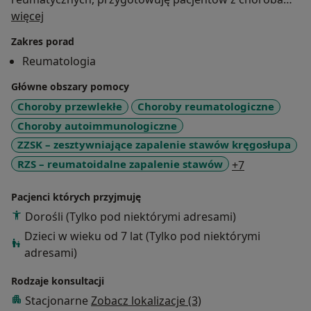
O mnie
reumatycznymi do zabiegów operacyjnych, kwalifikuję
więcej
oraz monitoruję leczenie biologiczne,wykonuję
Zakres porad
punkcje stawów, kapilaroskopię, test Schirmera.
Reumatologia
Regularnie uczestniczę w kursach ( USG,
kapilaroskopii) i konferencjach międzynarodowych np
Główne obszary pomocy
EULAR
Choroby przewlekłe
Choroby reumatologiczne
Choroby autoimmunologiczne
ZZSK – zesztywniające zapalenie stawów kręgosłupa
a11y_sr_mor
RZS – reumatoidalne zapalenie stawów
+7
Pacjenci których przyjmuję
Dorośli (Tylko pod niektórymi adresami)
Dzieci w wieku od 7 lat (Tylko pod niektórymi
adresami)
Rodzaje konsultacji
Stacjonarne
Zobacz lokalizacje (3)