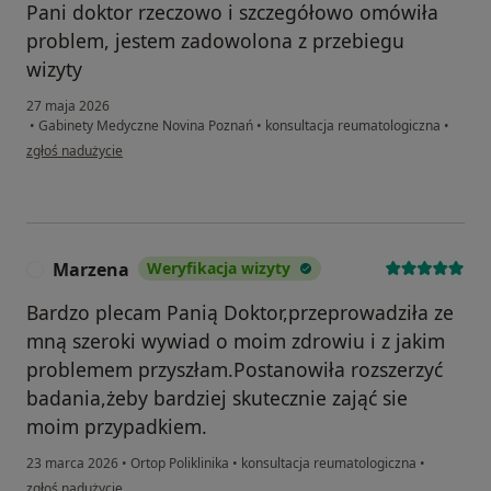
Pani doktor rzeczowo i szczegółowo omówiła
problem, jestem zadowolona z przebiegu
wizyty
27 maja 2026
•
Gabinety Medyczne Novina Poznań
•
konsultacja reumatologiczna
•
w opinii użytkownika M
zgłoś nadużycie
Marzena
Weryfikacja wizyty
M
Bardzo plecam Panią Doktor,przeprowadziła ze
mną szeroki wywiad o moim zdrowiu i z jakim
problemem przyszłam.Postanowiła rozszerzyć
badania,żeby bardziej skutecznie zająć sie
moim przypadkiem.
23 marca 2026
•
Ortop Poliklinika
•
konsultacja reumatologiczna
•
w opinii użytkownika Marzena
zgłoś nadużycie