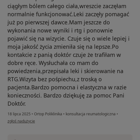
ciągłym bólem całego ciała,wreszcie zaczęłam
normalnie funkcjonować.Leki zaczęły pomagać
już po pierwszej dawce.Mam jeszcze do
wykonania nowe wyniki i rtg i ponownie
pojawić się na wizycie. Czuje się o wiele lepiej i
moja jakość życia zmieniła się na lepsze.Po
kontakcie z panią doktór czuje że trafiłam w
dobre ręce. Wysłuchała co mam do
powiedzenia,przepisała leki i skierowanie na
RTG.Wizyta bez pośpiechu,z troską o
pacjenta.Bardzo pomocna i elastyczna w razie
konieczności. Bardzo dziękuję za pomoc Pani
Doktór.
18 lipca 2025
•
Ortop Poliklinika
•
konsultacja reumatologiczna
•
w opinii użytkownika MZ
zgłoś nadużycie