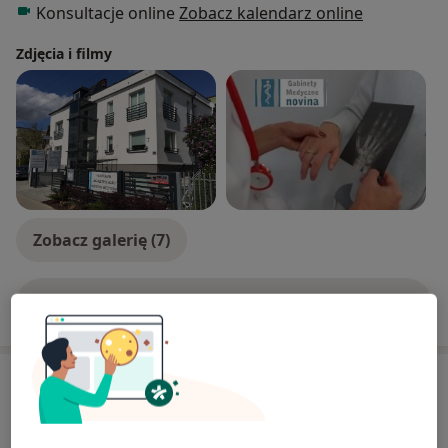
Konsultacje online
Zobacz kalendarz online
Zdjęcia i filmy
Zobacz galerię (7)
Pokaż więcej
o doświadczeniu
Aktualności
dr n. med. Honorata Pietrzak-Kaczmarek
ul. Nowina 12A, 60-589 Poznań