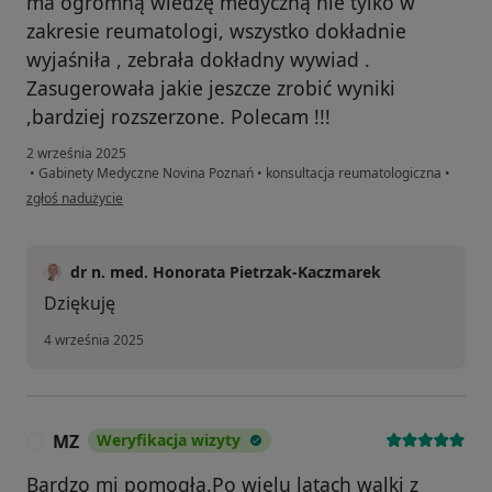
ma ogromną wiedzę medyczną nie tylko w
zakresie reumatologi, wszystko dokładnie
wyjaśniła , zebrała dokładny wywiad .
Zasugerowała jakie jeszcze zrobić wyniki
,bardziej rozszerzone. Polecam !!!
2 września 2025
•
Gabinety Medyczne Novina Poznań
•
konsultacja reumatologiczna
•
w opinii użytkownika Ela
zgłoś nadużycie
dr n. med. Honorata Pietrzak-Kaczmarek
Dziękuję
4 września 2025
MZ
Weryfikacja wizyty
M
Bardzo mi pomogła.Po wielu latach walki z