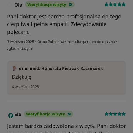
Ola
Weryfikacja wizyty
O
Pani doktor jest bardzo profesjonalna do tego
cierpliwa i pełna empatii. Zdecydowanie
polecam.
3 września 2025
•
Ortop Poliklinika
•
konsultacja reumatologiczna
•
w opinii użytkownika Ola
zgłoś nadużycie
dr n. med. Honorata Pietrzak-Kaczmarek
Dziękuję
4 września 2025
Ela
Weryfikacja wizyty
E
Jestem bardzo zadowolona z wizyty. Pani doktor