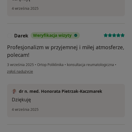
4 września 2025
Darek
Weryfikacja wizyty
D
Profesjonalizm w przyjemnej i miłej atmosferze,
polecam!
3 września 2025
•
Ortop Poliklinika
•
konsultacja reumatologiczna
•
w opinii użytkownika Darek
zgłoś nadużycie
dr n. med. Honorata Pietrzak-Kaczmarek
Dziękuję
4 września 2025