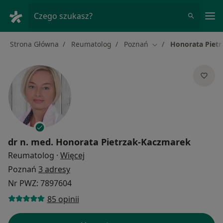
Me
Czego szukasz?
Strona Główna
Reumatolog
Poznań
Honorata Piet
Zmień miasto
dr n. med.
Honorata Pietrzak-Kaczmarek
O specjalizacjach
Reumatolog
·
Więcej
Poznań
3 adresy
Nr PWZ: 7897604
85 opinii