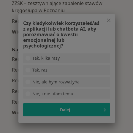
ZZSK – zesztywniające zapalenie stawów
kręgosłupa w Poznaniu
Reumatoidalne zapalenie stawów w Poznaniu
Czy kiedykolwiek korzystałeś/aś
z aplikacji lub chatbota AI, aby
Więcej (15)
porozmawiać o kwestii
Więcej w kategorii: Najczęście leczone chorob
emocjonalnej lub
psychologicznej?
Najpopularniejsze ubezpieczenia
Tak, kilka razy
Reumatolodzy z Allianz w Poznaniu
Reumatolodzy z PZU Zdrowie w Poznaniu
Tak, raz
Reumatolodzy z LUX MED w Poznaniu
Nie, ale bym rozważył/a
Reumatolodzy z POLMED w Poznaniu
Nie, i nie ufam temu
Reumatolodzy z Medicover w Poznaniu
Dalej
Więcej (3)
Więcej w kategorii: Najpopularniejsze ubezpie