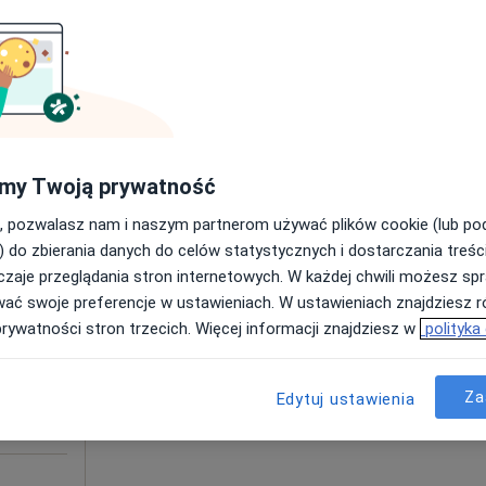
Poproś o wizytę
Mapa
od 100 zł
my Twoją prywatność
, pozwalasz nam i naszym partnerom używać plików cookie (lub p
Dziś
Jutro
Pon,
Wt,
) do zbierania danych do celów statystycznych i dostarczania treśc
8 Sie
9 Sie
10 Sie
11 Sie
zaje przeglądania stron internetowych. W każdej chwili możesz spr
wać swoje preferencje w ustawieniach. W ustawieniach znajdziesz ró
prywatności stron trzecich. Więcej informacji znajdziesz w
polityka
Umawianie online nie jest dostępne
ięcej
Poproś o wizytę
Za
Edytuj ustawienia
Online 2