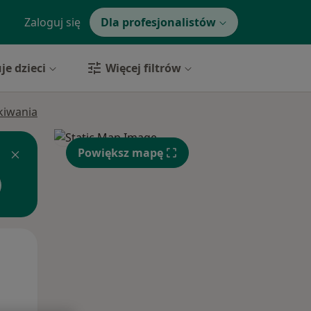
Zaloguj się
Dla profesjonalistów
je dzieci
Więcej filtrów
ukiwania
Powiększ mapę
Śr,
Czw,
Pt,
12 Sie
13 Sie
14 Sie