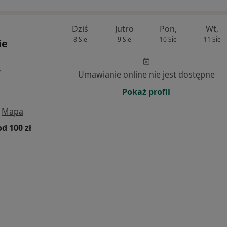
Dziś
Jutro
Pon,
Wt,
8 Sie
9 Sie
10 Sie
11 Sie
ie
,
Umawianie online nie jest dostępne
Pokaż profil
Mapa
od 100 zł