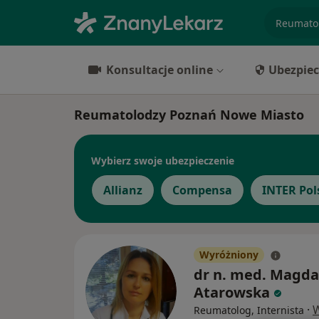
specjaliz
Konsultacje online
Ubezpiec
Reumatolodzy Poznań Nowe Miasto
Wybierz swoje ubezpieczenie
Allianz
Compensa
INTER Pol
Wyróżniony
dr n. med. Magda
Atarowska
·
W
Reumatolog, Internista