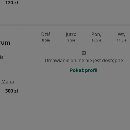
danie leku pod kontrolą USG
120 zł
Dziś
Jutro
Pon,
Wt,
8 Sie
9 Sie
10 Sie
11 Sie
trum
ia,
Umawianie online nie jest dostępne
Pokaż profil
•
Mapa
300 zł