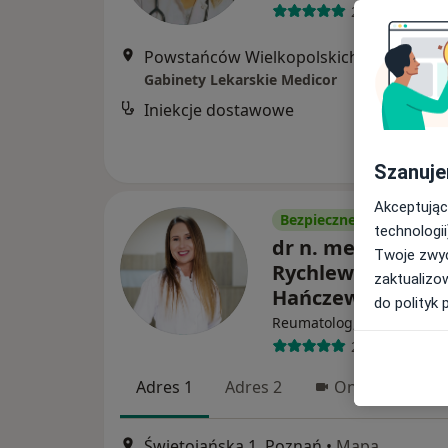
229 opinii
Powstańców Wielkopolskich 4, Poznań
•
Gabinety Lekarskie Medicor
Iniekcje dostawowe
Szanuje
Akceptując
Bezpieczne płatności
technologii
dr n. med. Anna
Twoje zwyc
Rychlewska-
zaktualizo
Hańczewska
do polityk 
·
W
Reumatolog, Internista
217 opinii
Adres 1
Adres 2
Online 1
Świętojańska 1, Poznań
•
Mapa