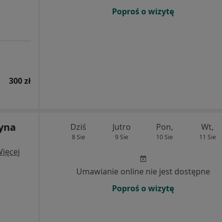
Poproś o wizytę
300 zł
zyna
Dziś
Jutro
Pon,
Wt,
8 Sie
9 Sie
10 Sie
11 Sie
ięcej
Umawianie online nie jest dostępne
Poproś o wizytę