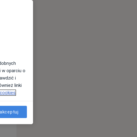
odobnych
Śr,
Czw,
Pt,
i w oparciu o
12 Sie
13 Sie
14 Sie
awdzić i
wnież linki
 cookies
akceptuj