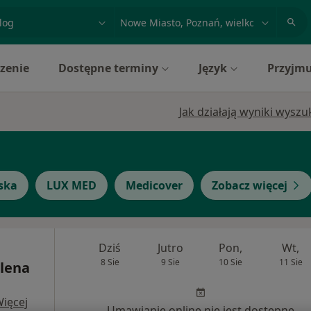
acja, badanie lub nazwisko
miasto lub dzielnica
zenie
Dostępne terminy
Język
Przyjmu
Jak działają wyniki wysz
ska
LUX MED
Medicover
Zobacz więcej
Dziś
Jutro
Pon,
Wt,
8 Sie
9 Sie
10 Sie
11 Sie
lena
ięcej
Umawianie online nie jest dostępne