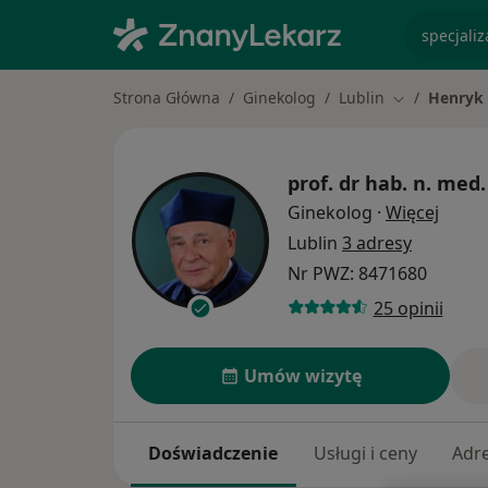
specjaliz
Strona Główna
Ginekolog
Lublin
Henryk 
Zmień miast
prof. dr hab. n. med.
O spec
Ginekolog
·
Więcej
Lublin
3 adresy
Nr PWZ: 8471680
25 opinii
Umów wizytę
Doświadczenie
Usługi i ceny
Adr