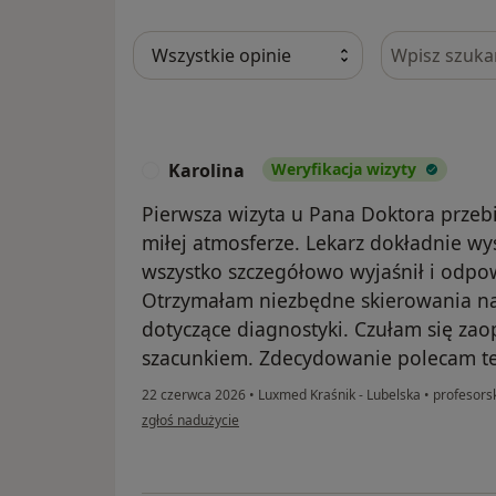
Szukaj w opi
Karolina
Weryfikacja wizyty
K
Pierwsza wizyta u Pana Doktora przebi
miłej atmosferze. Lekarz dokładnie w
wszystko szczegółowo wyjaśnił i odpow
Otrzymałam niezbędne skierowania na
dotyczące diagnostyki. Czułam się za
szacunkiem. Zdecydowanie polecam teg
22 czerwca 2026
•
Luxmed Kraśnik - Lubelska
•
profesorsk
w opinii użytkownika Karolina
zgłoś nadużycie