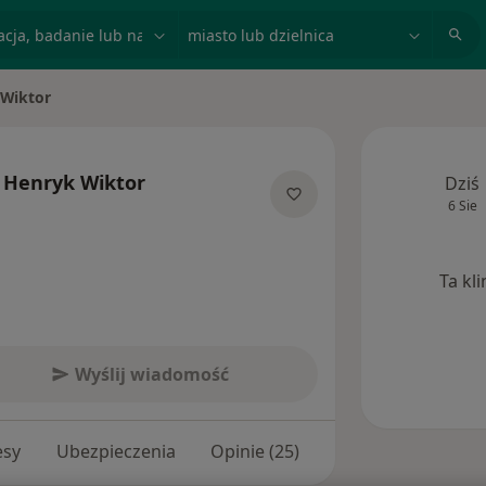
acja, badanie lub nazwisko
miasto lub dzielnica
Wiktor
o
Henryk Wiktor
Dziś
6 Sie
jalizacjach
Ta kl
Wyślij wiadomość
esy
Ubezpieczenia
Opinie (25)