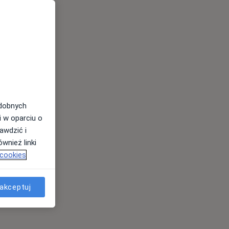
odobnych
i w oparciu o
awdzić i
wnież linki
 cookies
akceptuj