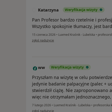
Katarzyna
Weryfikacja wizyty
K
Pan Profesor bardzo rzetelnie i profe
Wszystko spokojnie tłumaczy, jest bard
15 czerwca 2026
•
Luxmed Kraśnik - Lubelska
•
profesorsk
w opinii użytkownika Katarzyna
zgłoś nadużycie
ww
Weryfikacja wizyty
W
Przyszłam na wizytę w celu potwierdze
jedynie badanie palpacyjne (palec + uc
stwierdził ciążę. Nie zaproponowano a
więc nie otrzymałam jednoznacznego,
7 lutego 2026
•
Luxmed Kraśnik - Lubelska
•
profesorska k
w opinii użytkownika ww
zgłoś nadużycie