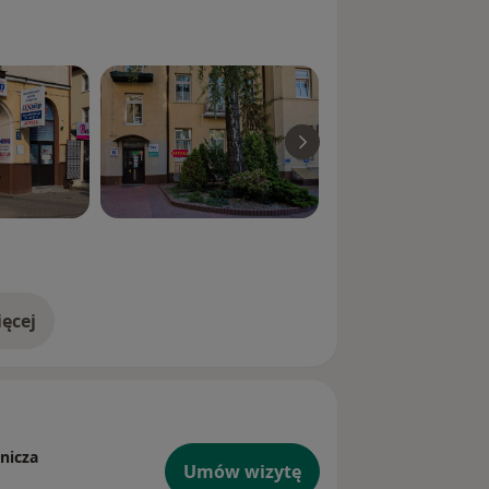
ęcej
fana Kard. Wyszyńskiego SPZOZ (al.
doświadczeniu
nicza
Umów wizytę