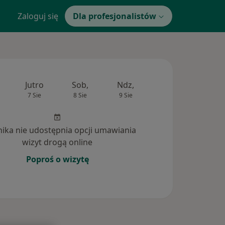
Zaloguj się
Dla profesjonalistów
Jutro
Sob,
Ndz,
Pon,
Wt,
7 Sie
8 Sie
9 Sie
10 Sie
11 Si
inika nie udostępnia opcji umawiania
wizyt drogą online
Poproś o wizytę