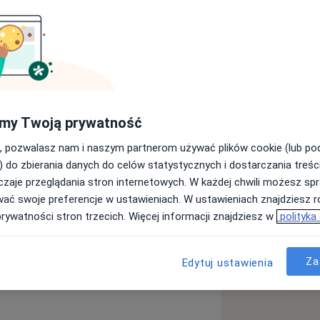
specjalizację w zakresie ginekologii i
natologii. W roku 1983 zdobył tytuł dr
 w roku 2001 uzyskał tytuł doktora
my Twoją prywatność
ce Ginekologii i Endokrynologii
, pozwalasz nam i naszym partnerom używać plików cookie (lub p
a i Nauk o Zdrowiu na Akademii
) do zbierania danych do celów statystycznych i dostarczania treśc
zaje przeglądania stron internetowych. W każdej chwili możesz spr
wać swoje preferencje w ustawieniach. W ustawieniach znajdziesz ró
kologii i Położnictwa w Wojewódzkim
prywatności stron trzecich. Więcej informacji znajdziesz w
polityka
ynała Wyszyńskiego w Lublinie.
esiączkowania
ologii operacyjnej.
Za
Edytuj ustawienia
a11y_sr_more_diseases
Mięśniaki macicy
+5