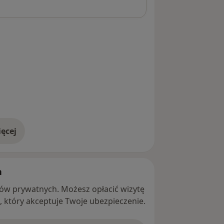
ęcej
adresie
h
ntów prywatnych. Możesz opłacić wizytę
ę, który akceptuje Twoje ubezpieczenie.