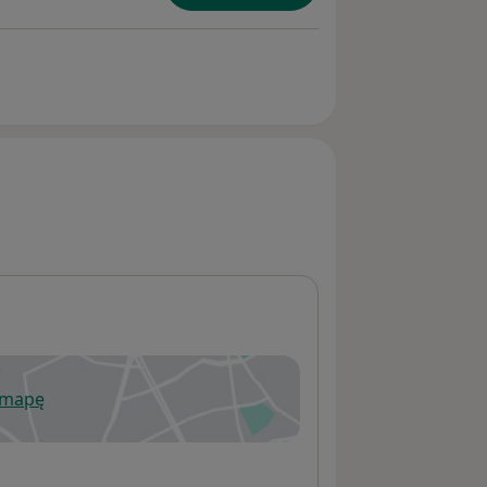
 mapę
wiera się w nowej karcie