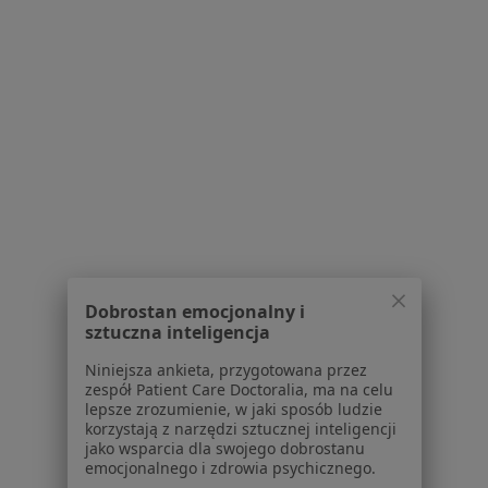
InterHem
Specjalista nie oferuje umawiania online pod tym adresem.
Poproś o wizytę
Hematolodzy Białystok Piaski
Dobrostan emocjonalny i
sztuczna inteligencja
Niniejsza ankieta, przygotowana przez
Serwis
zespół Patient Care Doctoralia, ma na celu
lepsze zrozumienie, w jaki sposób ludzie
Regulamin
korzystają z narzędzi sztucznej inteligencji
Polityka prywatności pacjentów
jako wsparcia dla swojego dobrostanu
Polityka prywatności profesjonalistów
emocjonalnego i zdrowia psychicznego.