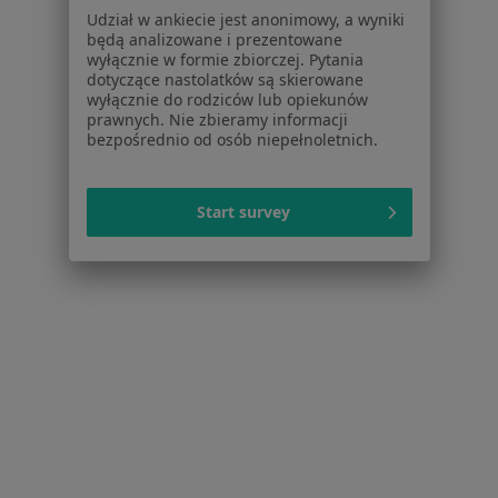
Polityka prywatności dla profesjonalistów, których
Udział w ankiecie jest anonimowy, a wyniki
dane pozyskaliśmy samodzielnie
będą analizowane i prezentowane
Polityka cookies
wyłącznie w formie zbiorczej. Pytania
dotyczące nastolatków są skierowane
Jak działają wyniki wyszukiwania
wyłącznie do rodziców lub opiekunów
Dostępność
prawnych. Nie zbieramy informacji
O nas
bezpośrednio od osób niepełnoletnich.
Praca
Rekrutujemy!
Partnerzy
Start survey
Centrum prasowe
Kontakt
Dla pacjentów
Lekarze
Placówki medyczne
Pytania i odpowiedzi
Usługi i zabiegi
Choroby
Pomoc
Aplikacje mobilne