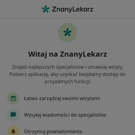
Me
Hematolog • Piaski, Białystok, podlaskie
Filtry
Ubezpieczenie
Mapa
Hematolodzy Białystok Piaski
Witaj na ZnanyLekarz
Jak działają wyniki wyszukiwania
Znajdź najlepszych specjalistów i umawiaj wizyty.
Pobierz aplikację, aby uzyskać bezpłatny dostęp do
Wybierz swoje ubezpieczenie
przydatnych funkcji:
Łatwo zarządzaj swoimi wizytami
Wysyłaj wiadomości do specjalistów
Otrzymuj powiadomienia