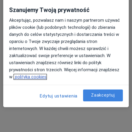
Centrum Medyczne Renew Clinic -
Szanujemy Twoją prywatność
Poradnie lekarzy specjalistów, Klinika
medycyny estetycznej
Akceptując, pozwalasz nam i naszym partnerom używać
·
Więcej
Hematologia, Dermatologia, Chirurgia
plików cookie (lub podobnych technologii) do zbierania
903 opinie
danych do celów statystycznych i dostarczania treści w
oparciu o Twoje zwyczaje przeglądania stron
Gen. Gustawa Orlicz-Dreszera 1, lokal 8, Białystok
•
Mapa
internetowych. W każdej chwili możesz sprawdzić i
Konsultacja hematologiczna
od 280 zł
zaktualizować swoje preferencje w ustawieniach. W
ustawieniach znajdziesz również linki do polityk
prywatności stron trzecich. Więcej informacji znajdziesz
w
polityka cookies
prof. dr hab. n. med.
Łukasz Bołkun
hematolog
Zaakceptuj
Edytuj ustawienia
Brak dostępnych specjalistów z wolnymi terminami w tym centrum medycznym.
Pokaż profil