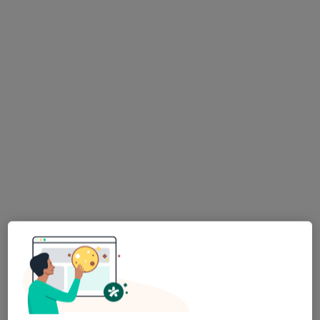
dr n. med. Katarzyna Godlewska
·
Więcej
Hematolog, Internista
39 opinii
Mazowiecka 33, Białystok
•
Mapa
FCMed - Familijne Centrum Medyczne
Konsultacja hematologiczna
od 220 zł
Specjalista nie oferuje umawiania online pod tym adresem.
Poproś o wizytę