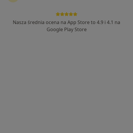
prof. dr hab. n. med. Łukasz Bołkun
·
Więcej
Hematolog, Transplantolog, Internista
Nasza średnia ocena na App Store to 4.9 i 4.1 na
113 opinii
Google Play Store
Gen. Gustawa Orlicz-Dreszera 1, lokal 8, Białystok
•
Mapa
Centrum Medyczne Renew Clinic - Poradnie lekarzy specjalistów, Klinika medycyny estetycznej
Konsultacja hematologiczna
od 280 zł
Specjalista nie oferuje umawiania online pod tym adresem.
Poproś o wizytę