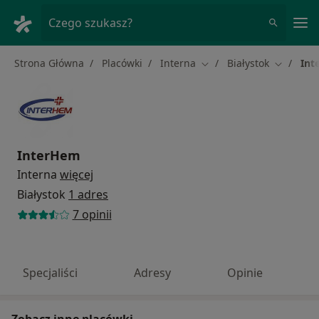
Me
Czego szukasz?
Strona Główna
Placówki
Interna
Białystok
Int
Zmień miasto
Zmień mi
InterHem
Interna
więcej
Białystok
1 adres
7 opinii
Specjaliści
Adresy
Opinie
Zobacz inne placówki