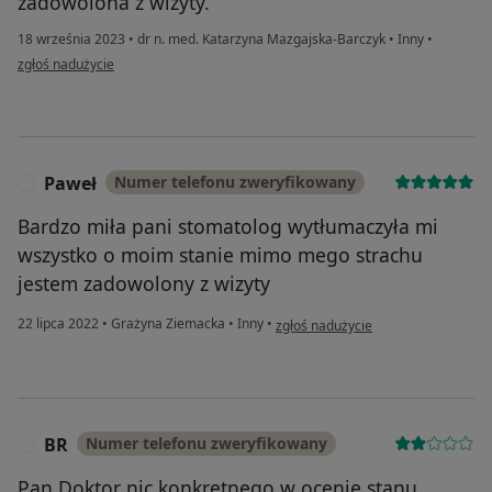
zadowolona z wizyty.
18 września 2023
•
dr n. med. Katarzyna Mazgajska-Barczyk
•
Inny
•
w opinii użytkownika D.H
zgłoś nadużycie
Paweł
Numer telefonu zweryfikowany
P
Bardzo miła pani stomatolog wytłumaczyła mi
wszystko o moim stanie mimo mego strachu
jestem zadowolony z wizyty
w opinii użytkownika Paweł
22 lipca 2022
•
Grażyna Ziemacka
•
Inny
•
zgłoś nadużycie
BR
Numer telefonu zweryfikowany
B
Pan Doktor nic konkretnego w ocenie stanu