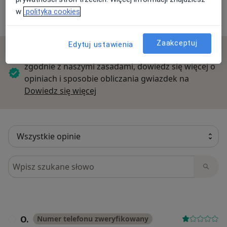
w
polityka cookies
7 opinii
Zaakceptuj
Edytuj ustawienia
Sprawdzamy wszystkie opinie. Moderujemy je
zgodnie z naszymi zasadami, dowiedz się więcej o
opiniach i sposobie obliczania gwiazdek na
Dowiedz się więcej o opiniach
Dowiedz się więcej
Szukaj w opiniach
O.
Numer telefonu zweryfikowany
O