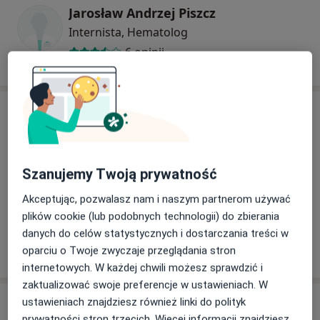
Jarosław Andrzej Piszcz
Internista, Hematolog
6 opinii
Adres
Powiększ mapę
Szanujemy Twoją prywatność
Akceptując, pozwalasz nam i naszym partnerom używać
plików cookie (lub podobnych technologii) do zbierania
InterHem
danych do celów statystycznych i dostarczania treści w
Broniewskiego 4, 15-748 Białystok
oparciu o Twoje zwyczaje przeglądania stron
internetowych. W każdej chwili możesz sprawdzić i
zaktualizować swoje preferencje w ustawieniach. W
Opinie o specjalistach (7)
ustawieniach znajdziesz również linki do polityk
prywatności stron trzecich. Więcej informacji znajdziesz