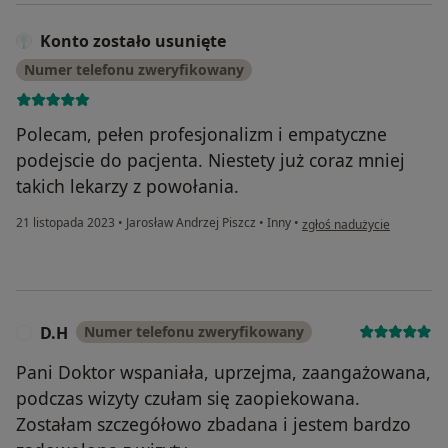
Konto zostało usunięte
Numer telefonu zweryfikowany
Polecam, pełen profesjonalizm i empatyczne
podejscie do pacjenta. Niestety już coraz mniej
takich lekarzy z powołania.
w opinii użytkownika Konto
21 listopada 2023
•
Jarosław Andrzej Piszcz
•
Inny
•
zgłoś nadużycie
D.H
Numer telefonu zweryfikowany
D
Pani Doktor wspaniała, uprzejma, zaangażowana,
podczas wizyty czułam się zaopiekowana.
Zostałam szczegółowo zbadana i jestem bardzo