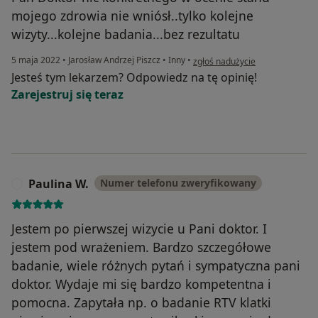
mojego zdrowia nie wniósł..tylko kolejne
wizyty...kolejne badania...bez rezultatu
w opinii użytkownika BR
5 maja 2022
•
Jarosław Andrzej Piszcz
•
Inny
•
zgłoś nadużycie
Jesteś tym lekarzem? Odpowiedz na tę opinię!
Zarejestruj się teraz
Paulina W.
Numer telefonu zweryfikowany
P
Jestem po pierwszej wizycie u Pani doktor. I
jestem pod wrażeniem. Bardzo szczegółowe
badanie, wiele różnych pytań i sympatyczna pani
doktor. Wydaje mi się bardzo kompetentna i
pomocna. Zapytała np. o badanie RTV klatki