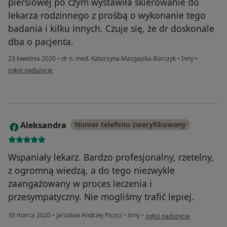
piersiowej po czym wystawiła skierowanie do
lekarza rodzinnego z prośbą o wykonanie tego
badania i kilku innych. Czuje się, że dr doskonale
dba o pacjenta.
23 kwietnia 2020
•
dr n. med. Katarzyna Mazgajska-Barczyk
•
Inny
•
w opinii użytkownika Paulina W.
zgłoś nadużycie
Aleksandra
Numer telefonu zweryfikowany
A
Wspaniały lekarz. Bardzo profesjonalny, rzetelny,
z ogromną wiedzą, a do tego niezwykle
zaangażowany w proces leczenia i
przesympatyczny. Nie mogliśmy trafić lepiej.
w opinii użytkownika Aleksan
30 marca 2020
•
Jarosław Andrzej Piszcz
•
Inny
•
zgłoś nadużycie