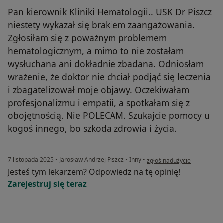
Pan kierownik Kliniki Hematologii.. USK Dr Piszcz
niestety wykazał się brakiem zaangażowania.
Zgłosiłam się z poważnym problemem
hematologicznym, a mimo to nie zostałam
wysłuchana ani dokładnie zbadana. Odniosłam
wrażenie, że doktor nie chciał podjąć się leczenia
i zbagatelizował moje objawy. Oczekiwałam
profesjonalizmu i empatii, a spotkałam się z
obojętnością. Nie POLECAM. Szukajcie pomocy u
kogoś innego, bo szkoda zdrowia i życia.
w opinii użytkownika O.
7 listopada 2025
•
Jarosław Andrzej Piszcz
•
Inny
•
zgłoś nadużycie
Jesteś tym lekarzem? Odpowiedz na tę opinię!
Zarejestruj się teraz