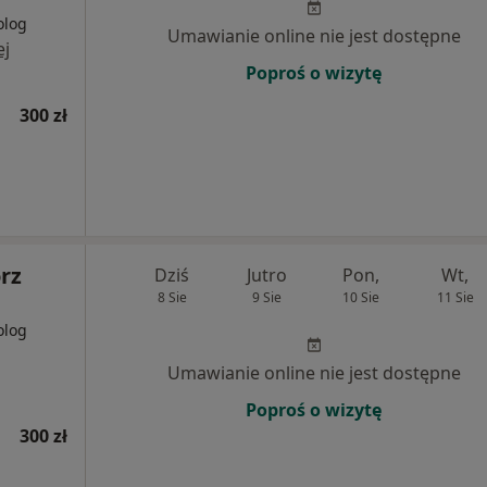
olog
Umawianie online nie jest dostępne
ej
Poproś o wizytę
300 zł
rz
Dziś
Jutro
Pon,
Wt,
8 Sie
9 Sie
10 Sie
11 Sie
olog
Umawianie online nie jest dostępne
Poproś o wizytę
300 zł