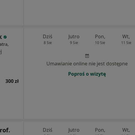
k
Dziś
Jutro
Pon,
Wt,
8 Sie
9 Sie
10 Sie
11 Sie
atra,
j
Umawianie online nie jest dostępne
Poproś o wizytę
300 zł
rof.
Dziś
Jutro
Pon,
Wt,