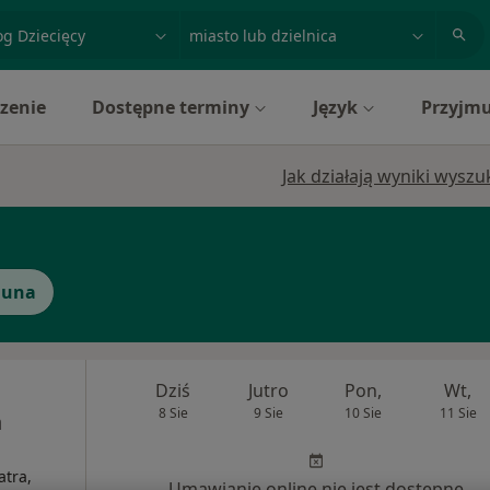
acja, badanie lub nazwisko
miasto lub dzielnica
zenie
Dostępne terminy
Język
Przyjmu
Jak działają wyniki wysz
duna
Dziś
Jutro
Pon,
Wt,
8 Sie
9 Sie
10 Sie
11 Sie
n
atra,
Umawianie online nie jest dostępne