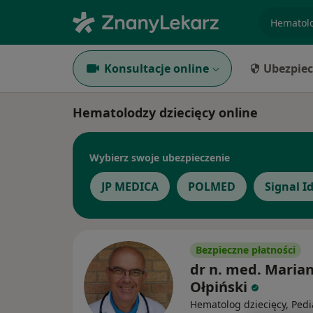
specjaliz
Konsultacje online
Ubezpiec
Hematolodzy dziecięcy online
Wybierz swoje ubezpieczenie
JP MEDICA
POLMED
Signal I
Bezpieczne płatności
dr n. med. Maria
Ołpiński
Hematolog dziecięcy, Pedi