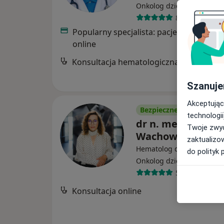
·
Więce
Onkolog dziecięcy
835 opinii
Popularny specjalista: pacjenci chętnie 
online
Konsultacja hematologiczna dzieci
Szanuje
Akceptując
Bezpieczne płatności
technologii
dr n. med. Katar
Twoje zwyc
Wachowiak-Szajd
zaktualizo
Hematolog dziecięcy, Pedi
do polityk 
·
Więce
Onkolog dziecięcy
572 opinie
Konsultacja online