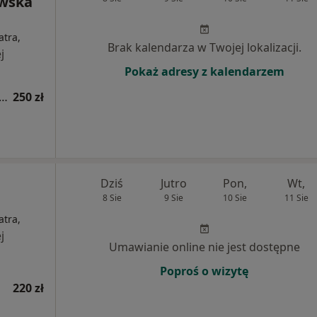
wska
atra,
Brak kalendarza w Twojej lokalizacji.
j
Pokaż adresy z kalendarzem
acja hematologiczna dzieci (kolejna wizyta)
250 zł
Dziś
Jutro
Pon,
Wt,
8 Sie
9 Sie
10 Sie
11 Sie
atra,
j
Umawianie online nie jest dostępne
Poproś o wizytę
220 zł