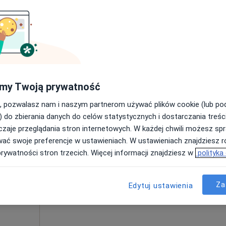
j
Poproś o wizytę
płacą
300 zł
my Twoją prywatność
, pozwalasz nam i naszym partnerom używać plików cookie (lub p
Dziś
Jutro
Pon,
Wt,
) do zbierania danych do celów statystycznych i dostarczania treśc
8 Sie
9 Sie
10 Sie
11 Sie
zyna
zaje przeglądania stron internetowych. W każdej chwili możesz spr
ak
wać swoje preferencje w ustawieniach. W ustawieniach znajdziesz ró
atra,
prywatności stron trzecich. Więcej informacji znajdziesz w
polityka
Umawianie online nie jest dostępne
j
Poproś o wizytę
Za
Edytuj ustawienia
300 zł