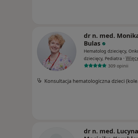
dr n. med. Monik
Bulas
Hematolog dziecięcy, Onk
·
Więc
dziecięcy, Pediatra
309 opinii
Konsult
dr n. med. Lucyn