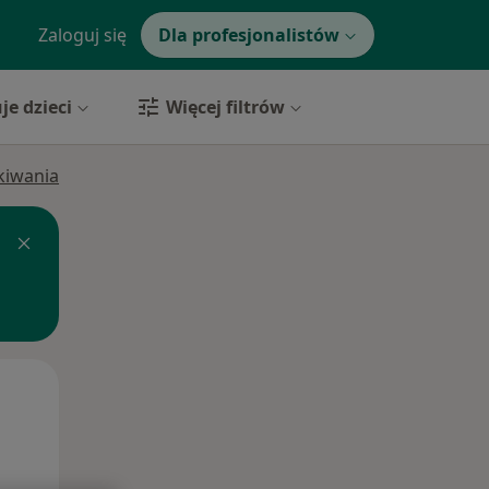
Zaloguj się
Dla profesjonalistów
je dzieci
Więcej filtrów
ukiwania
Śr,
Czw,
Pt,
12 Sie
13 Sie
14 Sie