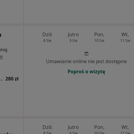
a
Dziś
Jutro
Pon,
Wt,
8 Sie
9 Sie
10 Sie
11 Sie
olog
ej
Umawianie online nie jest dostępne
Poproś o wizytę
acja hematologiczna dzieci (kolejna wizyta)
280 zł
a
Dziś
Jutro
Pon,
Wt,
8 Sie
9 Sie
10 Sie
11 Sie