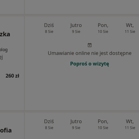
Dziś
Jutro
Pon,
Wt,
8 Sie
9 Sie
10 Sie
11 Sie
szka
olog
Umawianie online nie jest dostępne
ej
Poproś o wizytę
260 zł
Dziś
Jutro
Pon,
Wt,
8 Sie
9 Sie
10 Sie
11 Sie
ofia