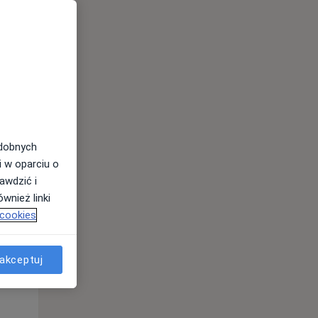
odobnych
Śr,
Czw,
Pt,
i w oparciu o
12 Sie
13 Sie
14 Sie
awdzić i
wnież linki
 cookies
akceptuj