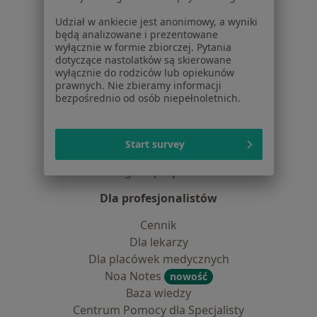
Udział w ankiecie jest anonimowy, a wyniki
Dla pacjentów
będą analizowane i prezentowane
wyłącznie w formie zbiorczej. Pytania
Lekarze
dotyczące nastolatków są skierowane
Placówki medyczne
wyłącznie do rodziców lub opiekunów
prawnych. Nie zbieramy informacji
Pytania i odpowiedzi
bezpośrednio od osób niepełnoletnich.
Usługi i zabiegi
Choroby
Pomoc
Start survey
Aplikacje mobilne
Blog dla pacjentów
Dla profesjonalistów
Cennik
Dla lekarzy
Dla placówek medycznych
Noa Notes
nowość
Baza wiedzy
Centrum Pomocy dla Specjalisty