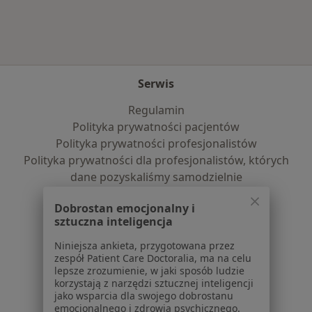
Serwis
Regulamin
Polityka prywatności pacjentów
Polityka prywatności profesjonalistów
Polityka prywatności dla profesjonalistów, których
dane pozyskaliśmy samodzielnie
Polityka cookies
Dobrostan emocjonalny i
Jak działają wyniki wyszukiwania
sztuczna inteligencja
Dostępność
O nas
Niniejsza ankieta, przygotowana przez
zespół Patient Care Doctoralia, ma na celu
Praca
Rekrutujemy!
lepsze zrozumienie, w jaki sposób ludzie
Partnerzy
korzystają z narzędzi sztucznej inteligencji
Centrum prasowe
jako wsparcia dla swojego dobrostanu
emocjonalnego i zdrowia psychicznego.
Kontakt