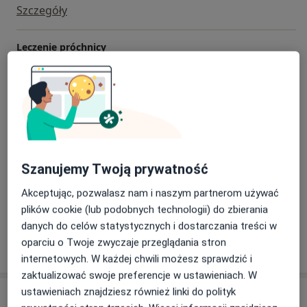
Szczegóły
Leczenie próchnicy
Szczegóły
Odbudowa zębów
Szczegóły
Piaskowanie
Szanujemy Twoją prywatność
Szczegóły
Akceptując, pozwalasz nam i naszym partnerom używać
+ 5 usług
plików cookie (lub podobnych technologii) do zbierania
danych do celów statystycznych i dostarczania treści w
oparciu o Twoje zwyczaje przeglądania stron
W jaki sposób ustalane są ceny?
internetowych. W każdej chwili możesz sprawdzić i
zaktualizować swoje preferencje w ustawieniach. W
ustawieniach znajdziesz również linki do polityk
Adres