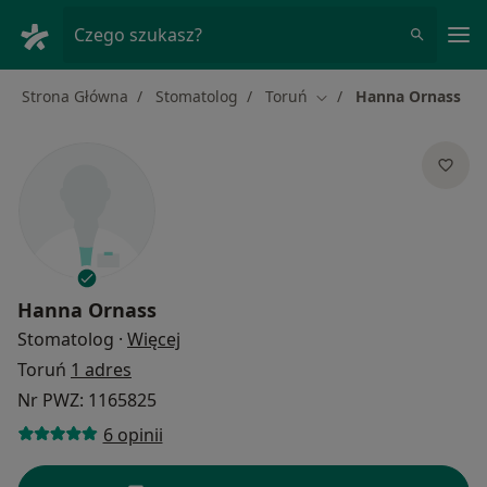
Me
Czego szukasz?
Strona Główna
Stomatolog
Toruń
Hanna Ornass
Zmień miasto
Hanna Ornass
O specjalizacjach
Stomatolog
·
Więcej
Toruń
1 adres
Nr PWZ: 1165825
6 opinii