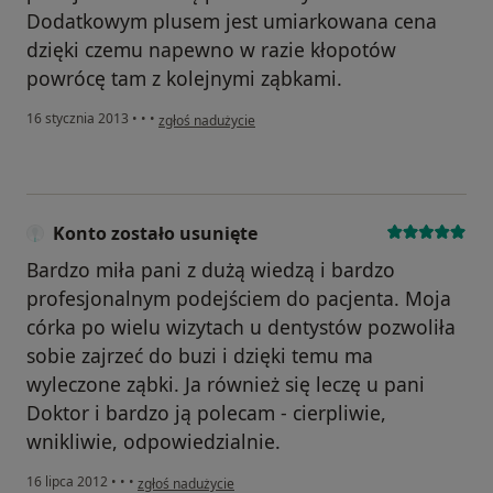
Dodatkowym plusem jest umiarkowana cena
dzięki czemu napewno w razie kłopotów
powrócę tam z kolejnymi ząbkami.
w opinii użytkownika Konto zostało usunięte
16 stycznia 2013
•
•
•
zgłoś nadużycie
Konto zostało usunięte
Bardzo miła pani z dużą wiedzą i bardzo
profesjonalnym podejściem do pacjenta. Moja
córka po wielu wizytach u dentystów pozwoliła
sobie zajrzeć do buzi i dzięki temu ma
wyleczone ząbki. Ja również się leczę u pani
Doktor i bardzo ją polecam - cierpliwie,
wnikliwie, odpowiedzialnie.
w opinii użytkownika Konto zostało usunięte
16 lipca 2012
•
•
•
zgłoś nadużycie