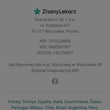
Kontakt
ZnanyLekarz - Strona główna
ZnanyLekarz Sp. z o.o.
ul. Kolejowa 5/7
01-217 Warszawa, Polska
NIP: ⁠7010224868
KRS: ⁠0000347997
REGON: ⁠142276657
Sąd Rejonowy dla m.st. Warszawy w Warszawie XII
Wydział Gospodarczy KRS
Facebook
otwiera się w nowej karcie
otwiera się w nowej karcie
otwiera się w nowej karcie
otwiera się w nowej karcie
otwiera się w nowej karci
otwiera się
otwi
Polska
,
Türkiye
,
España
,
Italia
,
Deutschland
,
Česko
,
otwiera się w nowej karcie
otwiera się w nowej karcie
otwiera się w nowej karcie
otwiera się w nowej kar
otwiera się 
otwier
Portugal
,
México
,
Chile
,
Brasil
,
Argentina
,
Perú
,