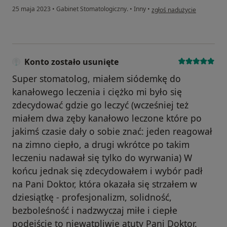
w opinii użytkownika Patryc
25 maja 2023
•
Gabinet Stomatologiczny.
•
Inny
•
zgłoś nadużycie
Konto zostało usunięte
Super stomatolog, miałem siódemkę do
kanałowego leczenia i ciężko mi było się
zdecydować gdzie go leczyć (wcześniej też
miałem dwa zęby kanałowo leczone które po
jakimś czasie dały o sobie znać: jeden reagował
na zimno ciepło, a drugi wkrótce po takim
leczeniu nadawał się tylko do wyrwania) W
końcu jednak się zdecydowałem i wybór padł
na Pani Doktor, która okazała się strzałem w
dziesiątkę - profesjonalizm, solidność,
bezboleśność i nadzwyczaj miłe i ciepłe
podejście to niewątpliwie atuty Pani Doktor.