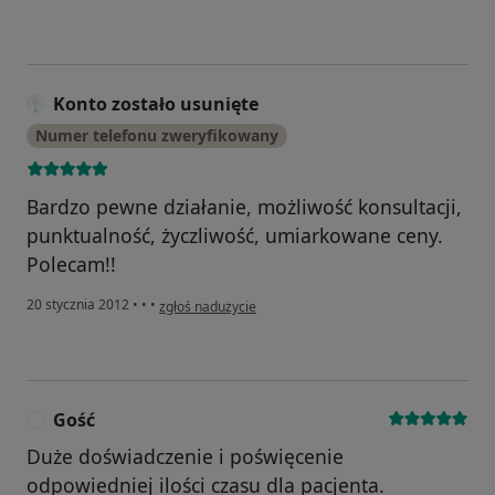
Konto zostało usunięte
Numer telefonu zweryfikowany
Bardzo pewne działanie, możliwość konsultacji,
punktualność, życzliwość, umiarkowane ceny.
Polecam!!
w opinii użytkownika Konto zostało usunięte
20 stycznia 2012
•
•
•
zgłoś nadużycie
Gość
G
Duże doświadczenie i poświęcenie
odpowiedniej ilości czasu dla pacjenta.