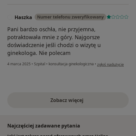
Haszka
Numer telefonu zweryfikowany
H
Pani bardzo oschła, nie przyjemna,
potraktowała mnie z góry. Najgorsze
doświadczenie jeśli chodzi o wizytę u
ginekologa. Nie polecam
w opinii użytkownika H
4 marca 2025
•
Szpital
•
konsultacja ginekologiczna
•
zgłoś nadużycie
Zobacz więcej
opinie powyżej
Najczęściej zadawane pytania