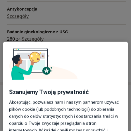
Antykoncepcja
Szczegóły
Badanie ginekologiczne z USG
280 zł
Szczegóły
+ 9 usług
W jaki sposób ustalane są ceny?
Szanujemy Twoją prywatność
Adresy (4)
Akceptując, pozwalasz nam i naszym partnerom używać
Adres 1
Adres 2
Adres 3
Adres 4
plików cookie (lub podobnych technologii) do zbierania
danych do celów statystycznych i dostarczania treści w
oparciu o Twoje zwyczaje przeglądania stron
Centrum Medyczne Internus
internetowych. W każdej chwili możesz sprawdzić i