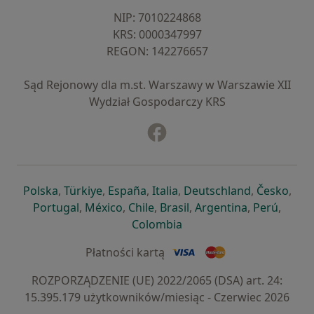
NIP: ⁠7010224868
KRS: ⁠0000347997
REGON: ⁠142276657
Sąd Rejonowy dla m.st. Warszawy w Warszawie XII
Wydział Gospodarczy KRS
Facebook
otwiera się w nowej karcie
otwiera się w nowej karcie
otwiera się w nowej karcie
otwiera się w nowej karcie
otwiera się w nowej karci
otwiera się
otwi
Polska
,
Türkiye
,
España
,
Italia
,
Deutschland
,
Česko
,
otwiera się w nowej karcie
otwiera się w nowej karcie
otwiera się w nowej karcie
otwiera się w nowej kar
otwiera się 
otwier
Portugal
,
México
,
Chile
,
Brasil
,
Argentina
,
Perú
,
otwiera się w nowej karc
Colombia
Płatności kartą
ROZPORZĄDZENIE (UE) 2022/2065 (DSA) art. 24:
15.395.179 użytkowników/miesiąc - Czerwiec 2026