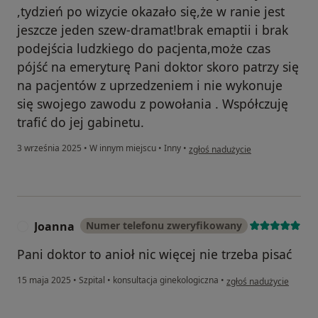
,tydzień po wizycie okazało się,że w ranie jest
jeszcze jeden szew-dramat!brak emaptii i brak
podejścia ludzkiego do pacjenta,może czas
pójść na emeryturę Pani doktor skoro patrzy się
na pacjentów z uprzedzeniem i nie wykonuje
się swojego zawodu z powołania . Współczuję
trafić do jej gabinetu.
w opinii użytkownika S.W.
3 września 2025
•
W innym miejscu
•
Inny
•
zgłoś nadużycie
Joanna
Numer telefonu zweryfikowany
J
Pani doktor to anioł nic więcej nie trzeba pisać
w opinii użytkownika J
15 maja 2025
•
Szpital
•
konsultacja ginekologiczna
•
zgłoś nadużycie