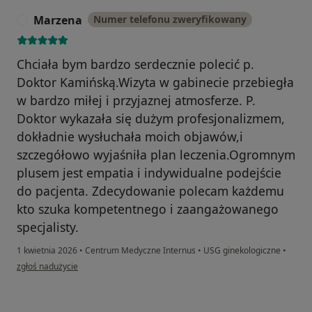
Marzena
Numer telefonu zweryfikowany
M
Chciała bym bardzo serdecznie polecić p.
Doktor Kamińską.Wizyta w gabinecie przebiegła
w bardzo miłej i przyjaznej atmosferze. P.
Doktor wykazała się dużym profesjonalizmem,
dokładnie wysłuchała moich objawów,i
szczegółowo wyjaśniła plan leczenia.Ogromnym
plusem jest empatia i indywidualne podejście
do pacjenta. Zdecydowanie polecam każdemu
kto szuka kompetentnego i zaangażowanego
specjalisty.
1 kwietnia 2026
•
Centrum Medyczne Internus
•
USG ginekologiczne
•
w opinii użytkownika Marzena
zgłoś nadużycie