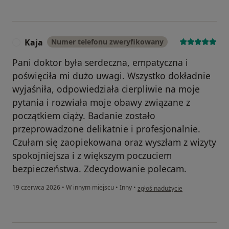
Kaja
Numer telefonu zweryfikowany
K
Pani doktor była serdeczna, empatyczna i
poświęciła mi dużo uwagi. Wszystko dokładnie
wyjaśniła, odpowiedziała cierpliwie na moje
pytania i rozwiała moje obawy związane z
początkiem ciąży. Badanie zostało
przeprowadzone delikatnie i profesjonalnie.
Czułam się zaopiekowana oraz wyszłam z wizyty
spokojniejsza i z większym poczuciem
bezpieczeństwa. Zdecydowanie polecam.
w opinii użytkownika Kaja
19 czerwca 2026
•
W innym miejscu
•
Inny
•
zgłoś nadużycie