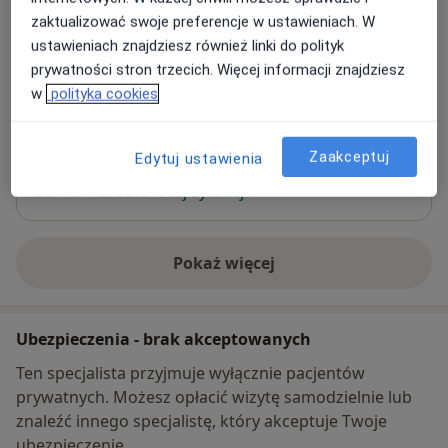
Al. Królewska 15,
24-100
Puławy
zaktualizować swoje preferencje w ustawieniach. W
ustawieniach znajdziesz również linki do polityk
prywatności stron trzecich. Więcej informacji znajdziesz
Powiększ mapę
otwiera się w nowej karcie
w
polityka cookies
Dostępność
W tym gabinecie nie można umawiać wizyt przez
Zaakceptuj
Edytuj ustawienia
internet
Co mam zrobić w tej sytuacji?
Pokaż więcej
o adresie
Ubezpieczenia - brak akceptowanych
Ten specjalista przyjmuje wyłącznie pacjentów
prywatnych. Możesz opłacić wizytę samodzielnie lub
znaleźć innego specjalistę, który akceptuje Twoje
ubezpieczenie.