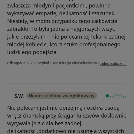
zwłaszcza młodymi pacjentkami, powinna
wykazywać empatię, delikatność i szacunek.
Niestety, w moim przypadku tego całkowicie
zabrakło. To była jedna z najgorszych wizyt,
jakie przeżyłam, i nie polecam tej lekarki żadnej
młodej kobiecie, która szuka profesjonalnego,
ludzkiego podejścia.
w opinii użytkownika
6 listopada 2025
•
Szpital
•
konsultacja ginekologiczna
•
zgłoś nadużycie
S.W.
Numer telefonu zweryfikowany
S
Nie polecam,jest nie uprzejmą i oschła osobą
wręcz chamską,przy ściąganiu szwów dosłownie
wyrywała je z ciała bez żadnej
delikatności,dodatkowo nie usunęła wszystkich