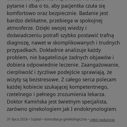
pytanie i dba o to, aby pacjentka czuła się
komfortowo oraz bezpiecznie. Badanie jest
bardzo delikatne, przebiega w spokojnej
atmosferze. Dzięki swojej wiedzy i
doświadczeniu potrafi szybko postawić trafną
diagnozę, nawet w skomplikowanych i trudnych
przypadkach. Dokładnie analizuje każdy
problem, nie bagatelizuje żadnych objawów i
dobiera odpowiednie leczenie. Zaangażowanie,
cierpliwość i życzliwe podejście sprawiają, że
wizyty są bezstresowe. Z całego serca polecam
każdej kobiecie szukającej kompetentnego,
rzetelnego i pełnego zrozumienia lekarza.
Doktor Kamińska jest świetnym specjalista,
zarówno ginekologiem jak I endokrynologiem.
w opinii użytkownika Ka
31 lipca 2026
•
Szpital
•
konsultacja ginekologiczna
•
zgłoś nadużycie