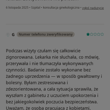
w opinii użytkownika 
6 listopada 2025
•
Szpital
•
konsultacja ginekologiczna
•
zgłoś nadużycie
G
Numer telefonu zweryfikowany
Podczas wizyty czułam się całkowicie
zignorowana. Lekarka nie słuchała, co mówię,
przerywała i nie tłumaczyła wykonywanych
czynności. Badanie zostało wykonane bez
żadnego uprzedzenia — w sposób gwałtowny i
bolesny. Byłam zestresowana i
zdezorientowana, a cała sytuacja sprawiła, że
wyszłam z gabinetu z uczuciem upokorzenia i
bez jakiegokolwiek poczucia bezpieczeństwa.
Uważam, że osoba pracująca z kobietami,