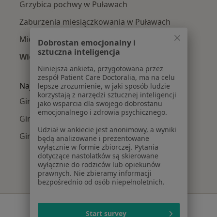
Grzybica pochwy w Puławach
Zaburzenia miesiączkowania w Puławach
Mięśniaki macicy w Puławach
Dobrostan emocjonalny i
sztuczna inteligencja
Więcej (15)
Więcej w kategorii: Najczęście leczone chorob
Niniejsza ankieta, przygotowana przez
zespół Patient Care Doctoralia, ma na celu
Najpopularniejsze ubezpieczenia
lepsze zrozumienie, w jaki sposób ludzie
korzystają z narzędzi sztucznej inteligencji
Ginekolodzy z Enel-med w Puławach
jako wsparcia dla swojego dobrostanu
emocjonalnego i zdrowia psychicznego.
Ginekolodzy z POLMED w Puławach
Udział w ankiecie jest anonimowy, a wyniki
Ginekolodzy z PZU Zdrowie w Puławach
będą analizowane i prezentowane
wyłącznie w formie zbiorczej. Pytania
dotyczące nastolatków są skierowane
wyłącznie do rodziców lub opiekunów
prawnych. Nie zbieramy informacji
bezpośrednio od osób niepełnoletnich.
Serwis
Start survey