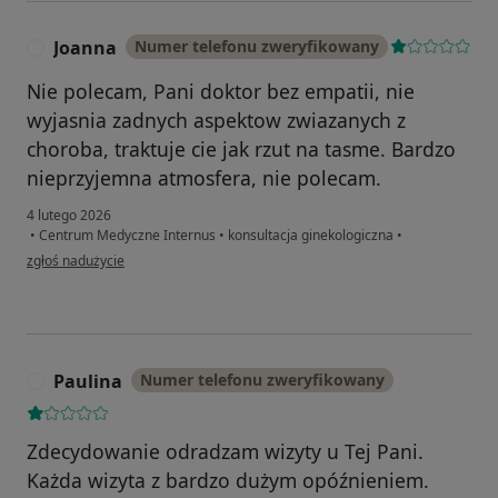
Joanna
Numer telefonu zweryfikowany
J
Nie polecam, Pani doktor bez empatii, nie
wyjasnia zadnych aspektow zwiazanych z
choroba, traktuje cie jak rzut na tasme. Bardzo
nieprzyjemna atmosfera, nie polecam.
4 lutego 2026
•
Centrum Medyczne Internus
•
konsultacja ginekologiczna
•
w opinii użytkownika Joanna
zgłoś nadużycie
Paulina
Numer telefonu zweryfikowany
P
Zdecydowanie odradzam wizyty u Tej Pani.
Każda wizyta z bardzo dużym opóźnieniem.