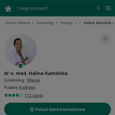
Me
Czego szukasz?
Strona Główna
Ginekolog
Puławy
Halina Kamińska
Zmień miasto
dr n. med.
Halina Kamińska
O specjalizacjach
Ginekolog
·
Więcej
Puławy
4 adresy
112 opinii
Pokaż dane kontaktowe