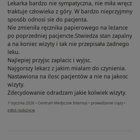
Lekarka bardzo nie sympatyczna, nie miła wręcz
traktuje człowieka z góry. W bardzo nieprzyjmny
sposób odnosi sie do pacjenta.
Nie zmieniła ręcznika papierowego na leżance
po poprzedniej pacjencte.Stwiedza stan zapalny
a na koniec wizyty i tak nie przepisała żadnego
leku.
Najlepiej przyjsc zaplacic i wyjsc.
Najgorszy lekarz z jakim mialam do czynienia.
Nastawiona na ilosc pacjentów a nie na jakosc
wizyty.
Zdecydowanie odradzam jakie kolwiek wizyty.
7 stycznia 2026
•
Centrum Medyczne Internus
•
prowadzenie ciąży
•
w opinii użytkownika Paulina
zgłoś nadużycie