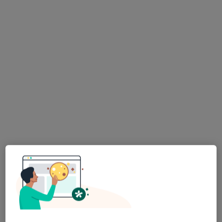
lek. Leszek Gratkiewicz
·
Więcej
W trakcie specjalizacji (Ginekolog)
997 opinii
Żeromskiego 51, Radom
•
Mapa
GINOMEDICA pietro I gab 3,4,5
Cytologia
50 zł
Specjalista nie oferuje umawiania online pod tym adresem.
Poproś o wizytę