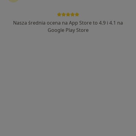
lek. Mirosław Kupidura
·
Więcej
Ginekolog
Nasza średnia ocena na App Store to 4.9 i 4.1 na
230 opinii
Google Play Store
Adres 1
Adres 2
Adres 3
Mikołaja Kopernika 15, Kozienice
•
Mapa
Przychodnia "MILLENIUM"
Konsultacja położnicza
100 zł
Specjalista nie oferuje umawiania online pod tym adresem.
Poproś o wizytę
Dostępni specjaliści
Specjaliści znajdują się poza Kozienice, mazowieckie,