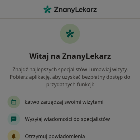
Me
Ginekolog • Kozienice, mazowieckie
Filtry
Ubezpieczenie
Mapa
Polecani ginekolodzy w Kozienicach
Witaj na ZnanyLekarz
Jak działają wyniki wyszukiwania
Znajdź najlepszych specjalistów i umawiaj wizyty.
Pobierz aplikację, aby uzyskać bezpłatny dostęp do
Wybierz swoje ubezpieczenie
przydatnych funkcji:
Łatwo zarządzaj swoimi wizytami
Wysyłaj wiadomości do specjalistów
Otrzymuj powiadomienia