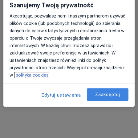
Szanujemy Twoją prywatność
Akceptując, pozwalasz nam i naszym partnerom używać
plików cookie (lub podobnych technologii) do zbierania
danych do celów statystycznych i dostarczania treści w
oparciu o Twoje zwyczaje przeglądania stron
internetowych. W każdej chwili możesz sprawdzić i
zaktualizować swoje preferencje w ustawieniach. W
ustawieniach znajdziesz również linki do polityk
lek. Barbara Kalbarczyk
prywatności stron trzecich. Więcej informacji znajdziesz
·
Więcej
Ginekolog
w
polityka cookies
67 opinii
Zbrowskiego 66, Radom
•
Mapa
Zaakceptuj
Edytuj ustawienia
Gabinet Ginekologiczny Barbara Kalbarczyk
Konsultacja położnicza
Brak ceny
Specjalista nie oferuje umawiania online pod tym adresem.
Poproś o wizytę