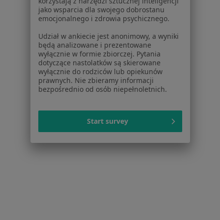
korzystają z narzędzi sztucznej inteligencji
jako wsparcia dla swojego dobrostanu
emocjonalnego i zdrowia psychicznego.
Udział w ankiecie jest anonimowy, a wyniki
będą analizowane i prezentowane
wyłącznie w formie zbiorczej. Pytania
dotyczące nastolatków są skierowane
wyłącznie do rodziców lub opiekunów
prawnych. Nie zbieramy informacji
dr n. med. Zbigniew Banaczek
bezpośrednio od osób niepełnoletnich.
Ginekolog
29 opinii
Start survey
Aleja Generała Władysława Sikorskiego 10, Kozienice
•
Mapa
Samodzielny Publiczny Zespół Zakładów Opieki Zdrowotnej w Kozienicach
Specjalista nie oferuje umawiania online pod tym adresem.
Poproś o wizytę
Powiązane wyszukiwania
|
Oferty pracy - Ginekolog