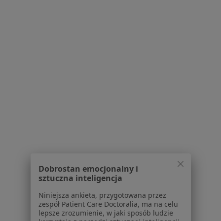
Paweł Walaszek
Ginekolog
1 opinia
AL. Lipowe 12, Pionki
•
Mapa
Gabinet Lekarski Położniczo-Ginekologiczny
Dobrostan emocjonalny i
Specjalista nie oferuje umawiania online pod tym adresem.
sztuczna inteligencja
Poproś o wizytę
Niniejsza ankieta, przygotowana przez
zespół Patient Care Doctoralia, ma na celu
lepsze zrozumienie, w jaki sposób ludzie