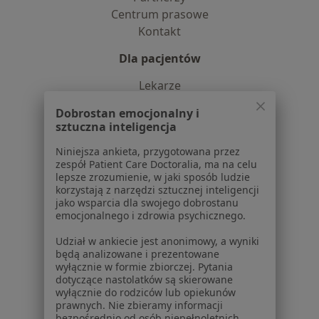
Centrum prasowe
Kontakt
Dla pacjentów
Lekarze
Placówki medyczne
Dobrostan emocjonalny i
Pytania i odpowiedzi
sztuczna inteligencja
Usługi i zabiegi
Niniejsza ankieta, przygotowana przez
Choroby
zespół Patient Care Doctoralia, ma na celu
Pomoc
lepsze zrozumienie, w jaki sposób ludzie
Aplikacje mobilne
korzystają z narzędzi sztucznej inteligencji
jako wsparcia dla swojego dobrostanu
Blog dla pacjentów
emocjonalnego i zdrowia psychicznego.
Dla profesjonalistów
Udział w ankiecie jest anonimowy, a wyniki
będą analizowane i prezentowane
Cennik
wyłącznie w formie zbiorczej. Pytania
Dla lekarzy
dotyczące nastolatków są skierowane
wyłącznie do rodziców lub opiekunów
Dla placówek medycznych
prawnych. Nie zbieramy informacji
Noa Notes
nowość
bezpośrednio od osób niepełnoletnich.