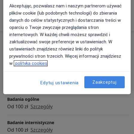
Akceptując, pozwalasz nam i naszym partnerom używać
plików cookie (lub podobnych technologii) do zbierania
Pokaż więcej
danych do celów statystycznych i dostarczania treści w
o doświadczeniu
oparciu o Twoje zwyczaje przeglądania stron
internetowych. W każdej chwili możesz sprawdzić i
Usługi i ceny
zaktualizować swoje preferencje w ustawieniach. W
ustawieniach znajdziesz również linki do polityk
Konsultacja reumatologiczna
prywatności stron trzecich. Więcej informacji znajdziesz
Od 100 zł
Szczegóły
w
polityka cookies
Badania diagnostyczne
Zaakceptuj
Od 100 zł
Szczegóły
Edytuj ustawienia
Badania ogólne
Od 100 zł
Szczegóły
Badanie internistyczne
Od 100 zł
Szczegóły