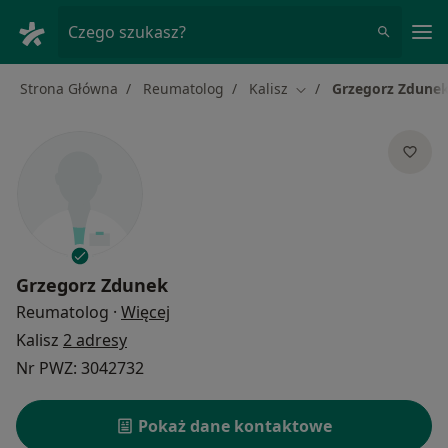
Me
Czego szukasz?
Strona Główna
Reumatolog
Kalisz
Grzegorz Zdune
Zmień miasto
Grzegorz Zdunek
O specjalizacjach
Reumatolog
·
Więcej
Kalisz
2 adresy
Nr PWZ: 3042732
Pokaż dane kontaktowe