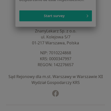
Baza wiedzy
Centrum Pomocy dla Specjalisty
Start survey
Kontakt
ZnanyLekarz - Strona główna
ZnanyLekarz Sp. z o.o.
ul. Kolejowa 5/7
01-217 Warszawa, Polska
NIP: ⁠7010224868
KRS: ⁠0000347997
REGON: ⁠142276657
Sąd Rejonowy dla m.st. Warszawy w Warszawie XII
Wydział Gospodarczy KRS
Facebook
otwiera się w nowej karcie