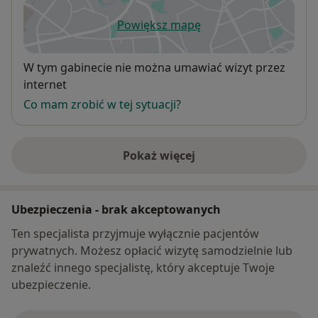
Powiększ mapę
otwiera się w nowej karcie
Dostępność
W tym gabinecie nie można umawiać wizyt przez
internet
Co mam zrobić w tej sytuacji?
Pokaż więcej
o adresie
Ubezpieczenia - brak akceptowanych
Ten specjalista przyjmuje wyłącznie pacjentów
prywatnych. Możesz opłacić wizytę samodzielnie lub
znaleźć innego specjalistę, który akceptuje Twoje
ubezpieczenie.