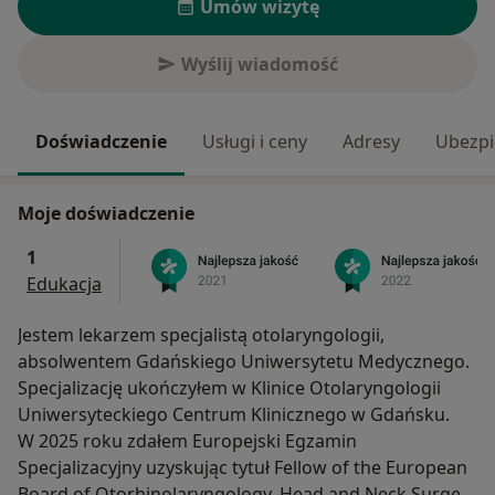
Umów wizytę
Wyślij wiadomość
Doświadczenie
Usługi i ceny
Adresy
Ubezpi
Moje doświadczenie
1
Edukacja
Jestem lekarzem specjalistą otolaryngologii,
absolwentem Gdańskiego Uniwersytetu Medycznego.
Specjalizację ukończyłem w Klinice Otolaryngologii
Uniwersyteckiego Centrum Klinicznego w Gdańsku.
W 2025 roku zdałem Europejski Egzamin
Specjalizacyjny uzyskując tytuł Fellow of the European
Board of Otorhinolaryngology, Head and Neck Surgery