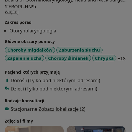
(FEBORL-HNS).
O mnie
więcej
Zajmuję się leczeniem chorób uszu, nosa, gardła i szyi.
Zakres porad
Wykonuję zabiegi chirurgiczne w znieczuleniu
Otorynolaryngologia
miejscowym oraz leczenie bólów głowy - blokady
Główne obszary pomocy
nerwowe oraz iniekcje toksyny botulinowej.
W określonych przypadkach wykonuję badania USG
Choroby migdałków
Zaburzenia słuchu
point-of-care.
a1
Zapalenie ucha
Choroby ślinianek
Chrypka
+18
Przyjmuję dorosłych oraz dzieci od 2. roku życia.
Pacjenci których przyjmuję
Dorośli (Tylko pod niektórymi adresami)
Dzieci (Tylko pod niektórymi adresami)
Rodzaje konsultacji
Stacjonarne
Zobacz lokalizacje (2)
Zdjęcia i filmy