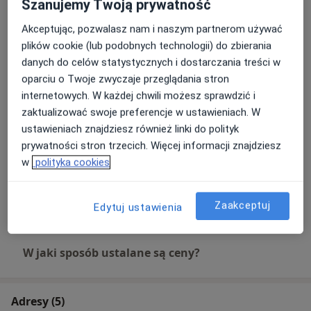
Szanujemy Twoją prywatność
Akceptując, pozwalasz nam i naszym partnerom używać
Usuwanie zmian błony śluzowej
plików cookie (lub podobnych technologii) do zbierania
Umów wizytę
Od 700 zł
Szczegóły
danych do celów statystycznych i dostarczania treści w
oparciu o Twoje zwyczaje przeglądania stron
internetowych. W każdej chwili możesz sprawdzić i
Usunięcie ciała obcego z ucha
Umów wizytę
250 zł
Szczegóły
zaktualizować swoje preferencje w ustawieniach. W
ustawieniach znajdziesz również linki do polityk
prywatności stron trzecich. Więcej informacji znajdziesz
Usunięcie ciała obcego z nosa
w
polityka cookies
Umów wizytę
Od 250 zł
Szczegóły
Zaakceptuj
Edytuj ustawienia
+ 24 usługi
W jaki sposób ustalane są ceny?
Adresy (5)