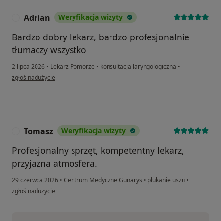
Adrian
Weryfikacja wizyty
A
Bardzo dobry lekarz, bardzo profesjonalnie
tłumaczy wszystko
2 lipca 2026
•
Lekarz Pomorze
•
konsultacja laryngologiczna
•
w opinii użytkownika Adrian
zgłoś nadużycie
Tomasz
Weryfikacja wizyty
T
Profesjonalny sprzęt, kompetentny lekarz,
przyjazna atmosfera.
29 czerwca 2026
•
Centrum Medyczne Gunarys
•
płukanie uszu
•
w opinii użytkownika Tomasz
zgłoś nadużycie