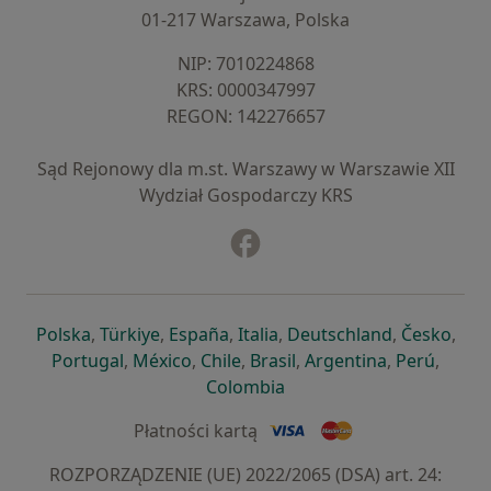
01-217 Warszawa, Polska
NIP: ⁠7010224868
KRS: ⁠0000347997
REGON: ⁠142276657
Sąd Rejonowy dla m.st. Warszawy w Warszawie XII
Wydział Gospodarczy KRS
Facebook
otwiera się w nowej karcie
otwiera się w nowej karcie
otwiera się w nowej karcie
otwiera się w nowej karcie
otwiera się w nowej karci
otwiera się
otwi
Polska
,
Türkiye
,
España
,
Italia
,
Deutschland
,
Česko
,
otwiera się w nowej karcie
otwiera się w nowej karcie
otwiera się w nowej karcie
otwiera się w nowej kar
otwiera się 
otwier
Portugal
,
México
,
Chile
,
Brasil
,
Argentina
,
Perú
,
otwiera się w nowej karc
Colombia
Płatności kartą
ROZPORZĄDZENIE (UE) 2022/2065 (DSA) art. 24: