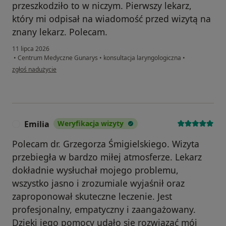
przeszkodziło to w niczym. Pierwszy lekarz,
który mi odpisał na wiadomość przed wizytą na
znany lekarz. Polecam.
11 lipca 2026
•
Centrum Medyczne Gunarys
•
konsultacja laryngologiczna
•
w opinii użytkownika Paweł
zgłoś nadużycie
Emilia
Weryfikacja wizyty
E
Polecam dr. Grzegorza Śmigielskiego. Wizyta
przebiegła w bardzo miłej atmosferze. Lekarz
dokładnie wysłuchał mojego problemu,
wszystko jasno i zrozumiale wyjaśnił oraz
zaproponował skuteczne leczenie. Jest
profesjonalny, empatyczny i zaangażowany.
Dzięki jego pomocy udało się rozwiązać mój