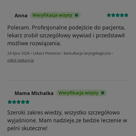
Anna
Weryfikacja wizyty
A
Polecam. Profesjonalne podejście do pacjenta,
lekarz zrobił szczegółowy wywiad i przedstawił
możliwe rozwiązania.
24 lipca 2026
•
Lekarz Pomorze
•
konsultacja laryngologiczna
•
w opinii użytkownika Anna
zgłoś nadużycie
Mama Michalka
Weryfikacja wizyty
M
Szeroki zakres wiedzy, wszystko szczegółowo
wyjaśnione. Mam nadzieje,ze bedzie leczenie w
pelni skuteczne!