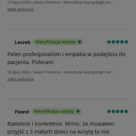
23 lipca 2026
•
Lekarz Pomorze
•
konsultacja laryngologiczna
•
w opinii użytkownika Mama Michalka
zgłoś nadużycie
Leszek
Weryfikacja wizyty
L
Pelen profesjonalizm i empatia w podejściu do
pacjenta. Polecam
18 lipca 2026
•
Lekarz Pomorze
•
konsultacja laryngologiczna
•
w opinii użytkownika Leszek
zgłoś nadużycie
Paweł
Weryfikacja wizyty
P
Rzetelnie i konkretnie. Mimo, że musiałem
przyjść z 3 małych dzieci na wizytę to nie