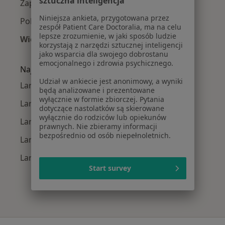
sztuczna inteligencja
Zapalenie zatok w Gdańsku
Niniejsza ankieta, przygotowana przez
Polipy nosa w Gdańsku
zespół Patient Care Doctoralia, ma na celu
lepsze zrozumienie, w jaki sposób ludzie
Więcej (15)
korzystają z narzędzi sztucznej inteligencji
Więcej w kategorii: Najczęście leczone chorob
jako wsparcia dla swojego dobrostanu
emocjonalnego i zdrowia psychicznego.
Najpopularniejsze ubezpieczenia
Udział w ankiecie jest anonimowy, a wyniki
Laryngolodzy z Medicover w Gdańsku
będą analizowane i prezentowane
wyłącznie w formie zbiorczej. Pytania
Laryngolodzy z Allianz w Gdańsku
dotyczące nastolatków są skierowane
wyłącznie do rodziców lub opiekunów
Laryngolodzy z LUX MED w Gdańsku
prawnych. Nie zbieramy informacji
bezpośrednio od osób niepełnoletnich.
Laryngolodzy z INTER Polska w Gdańsku
Laryngolodzy z SKOK Asekuracja w Gdańsku
Start survey