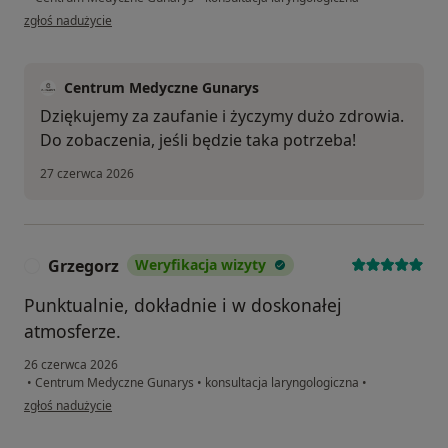
w opinii użytkownika KL
zgłoś nadużycie
Centrum Medyczne Gunarys
Dziękujemy za zaufanie i życzymy dużo zdrowia.
Do zobaczenia, jeśli będzie taka potrzeba!
27 czerwca 2026
Grzegorz
Weryfikacja wizyty
G
Punktualnie, dokładnie i w doskonałej
atmosferze.
26 czerwca 2026
•
Centrum Medyczne Gunarys
•
konsultacja laryngologiczna
•
w opinii użytkownika Grzegorz
zgłoś nadużycie