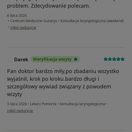
problem. Zdecydowanie polecam.
6 lipca 2026
•
Centrum Medyczne Gunarys
•
konsultacja laryngologiczna (weekend)
w opinii użytkownika Emilia
•
zgłoś nadużycie
Darek
Weryfikacja wizyty
D
Pan doktor bardzo miły,po zbadaniu wszystko
wyjaśnił, krok po kroku.bardzo długi i
szczegółowy wywiad związany z powodem
wizyty
3 lipca 2026
•
Lekarz Pomorze
•
konsultacja laryngologiczna
•
w opinii użytkownika Darek
zgłoś nadużycie