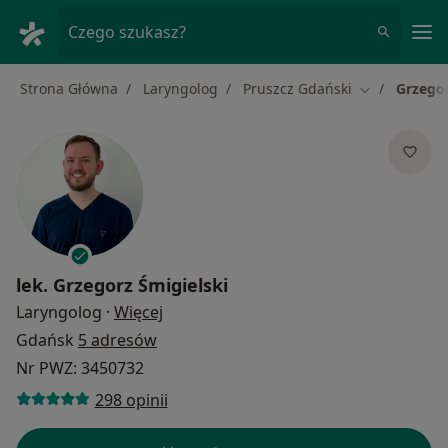
Me
Czego szukasz?
Strona Główna
Laryngolog
Pruszcz Gdański
Grzegor
Zmień miast
lek.
Grzegorz Śmigielski
O specjalizacjach
Laryngolog
·
Więcej
Gdańsk
5 adresów
Nr PWZ: 3450732
298 opinii