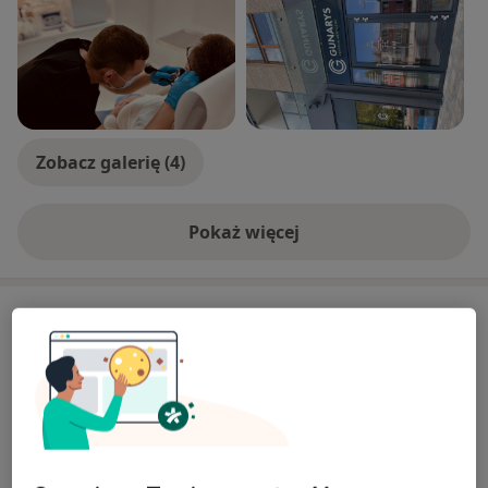
Zobacz galerię (4)
Pokaż więcej
o doświadczeniu
Usługi i ceny
Konsultacja laryngologiczna
Umów wizytę
Od 220 zł
Szczegóły
Medical appointment in English
Umów wizytę
Od 260 zł
Szczegóły