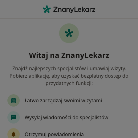
Me
Laryngolog • Puck, pomorskie
Filtry
Ubezpieczenie
Mapa
Polecani laryngolodzy w Pucku
Witaj na ZnanyLekarz
Jak działają wyniki wyszukiwania
Znajdź najlepszych specjalistów i umawiaj wizyty.
Pobierz aplikację, aby uzyskać bezpłatny dostęp do
Wybierz swoje ubezpieczenie
przydatnych funkcji:
Łatwo zarządzaj swoimi wizytami
Wysyłaj wiadomości do specjalistów
Otrzymuj powiadomienia