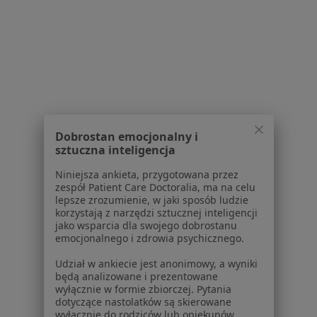
W pobliżu Pucka
Laryngolodzy w Gdańsku
Laryngolodzy w Gdyni
Laryngolodzy w Wejherowie
Laryngolodzy w Sopocie
Dobrostan emocjonalny i
Laryngolodzy w Rumi
sztuczna inteligencja
Więcej (8)
Niniejsza ankieta, przygotowana przez
Więcej w kategorii: W pobliżu Pucka
zespół Patient Care Doctoralia, ma na celu
lepsze zrozumienie, w jaki sposób ludzie
korzystają z narzędzi sztucznej inteligencji
jako wsparcia dla swojego dobrostanu
Strona Główna
Laryngolog
Puck
Zmień miasto
emocjonalnego i zdrowia psychicznego.
Udział w ankiecie jest anonimowy, a wyniki
będą analizowane i prezentowane
wyłącznie w formie zbiorczej. Pytania
dotyczące nastolatków są skierowane
wyłącznie do rodziców lub opiekunów