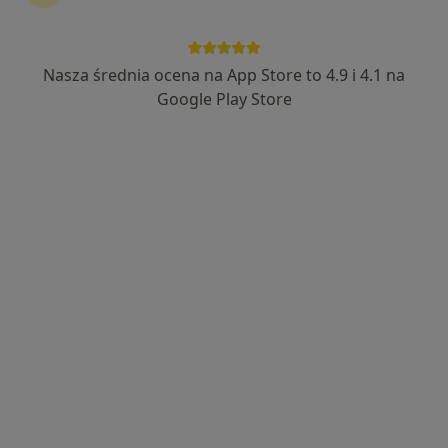
lek. Tomasz Widłak
·
Więcej
Laryngolog
Nasza średnia ocena na App Store to 4.9 i 4.1 na
511 opinii
Google Play Store
Adres 1
Adres 2
ul. I Brygady Pancernej Wojska Polskiego 36, Wejherowo
•
Mapa
STERMED Marcin Sternicki
Konsultacja laryngologiczna
230 zł
Specjalista nie oferuje umawiania online pod tym adresem.
Poproś o wizytę