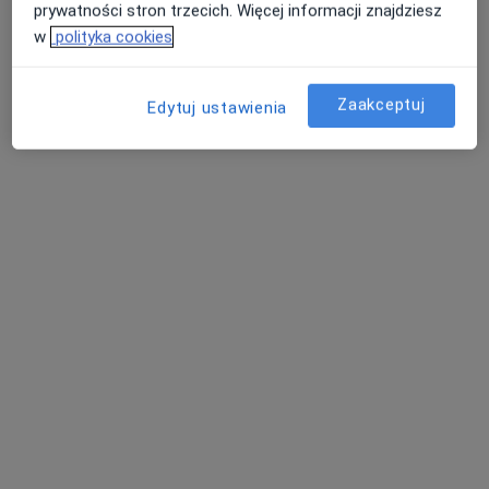
prywatności stron trzecich. Więcej informacji znajdziesz
Brak dostępnych specjalistów z wolnymi terminami w tym centrum medycznym.
w
polityka cookies
Pokaż profil
Zaakceptuj
Edytuj ustawienia
Centrum Medyczne JKmed Wejherowo
·
Więcej
Laryngologia, Chirurgia, Ortopedia
436 opinii
Otylii Szczukowskiej 7, Wejherowo
•
Mapa
Konsultacja laryngologiczna
od 250 zł