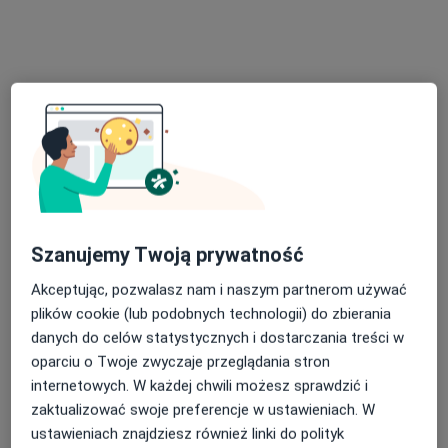
STERMED Marcin Sternicki
·
Więcej
Laryngologia, Radiologia, Ginekologia
505 opinii
Adres 1
Adres 2
Szanujemy Twoją prywatność
Akceptując, pozwalasz nam i naszym partnerom używać
ul. I Brygady Pancernej Wojska Polskiego 36, Wejherowo
•
Mapa
plików cookie (lub podobnych technologii) do zbierania
Konsultacja laryngologiczna
230 zł
danych do celów statystycznych i dostarczania treści w
oparciu o Twoje zwyczaje przeglądania stron
internetowych. W każdej chwili możesz sprawdzić i
zaktualizować swoje preferencje w ustawieniach. W
lek. Tomasz Widłak
laryngolog
ustawieniach znajdziesz również linki do polityk