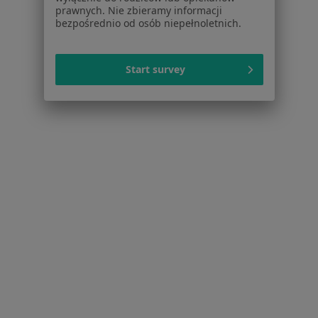
prawnych. Nie zbieramy informacji
Serwis
bezpośrednio od osób niepełnoletnich.
Regulamin
Polityka prywatności pacjentów
Start survey
Polityka prywatności profesjonalistów
Polityka prywatności dla profesjonalistów, których
dane pozyskaliśmy samodzielnie
Polityka cookies
Jak działają wyniki wyszukiwania
Dostępność
O nas
Praca
Rekrutujemy!
Partnerzy
Centrum prasowe
Kontakt
Dla pacjentów
Lekarze