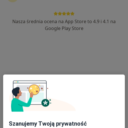
Nasza średnia ocena na App Store to 4.9 i 4.1 na
lek. Grzegorz Śmigielski
Google Play Store
·
Więcej
Laryngolog
298 opinii
Chopina 19, Pruszcz Gdański
•
Mapa
MEDIVEC Przychodnia Specjalistyczna
Konsultacja laryngologiczna
300 zł
Specjalista nie oferuje umawiania online pod tym adresem.
Poproś o wizytę
Szanujemy Twoją prywatność