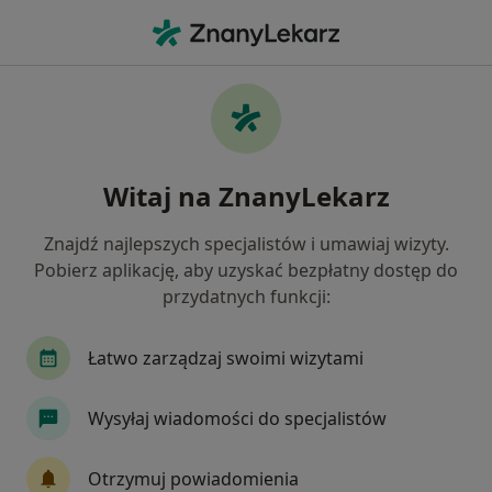
Me
Ból Zatok • Pruszcz Gdański, pomorskie
Filtry
• 1
Ubezpieczenie
Map
Ból zatok specjaliści w Pruszczu Gdańskim
Witaj na ZnanyLekarz
Jak działają wyniki wyszukiwania
Znajdź najlepszych specjalistów i umawiaj wizyty.
Pobierz aplikację, aby uzyskać bezpłatny dostęp do
Jakiego specjalisty szukasz?
przydatnych funkcji:
Laryngolog
Chirurg
Dermatolog
End
Łatwo zarządzaj swoimi wizytami
Wysyłaj wiadomości do specjalistów
Otrzymuj powiadomienia