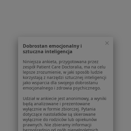
Centrum prasowe
Kontakt
Dla pacjentów
Lekarze
Placówki medyczne
Dobrostan emocjonalny i
Pytania i odpowiedzi
sztuczna inteligencja
Usługi i zabiegi
Niniejsza ankieta, przygotowana przez
Choroby
zespół Patient Care Doctoralia, ma na celu
Pomoc
lepsze zrozumienie, w jaki sposób ludzie
Aplikacje mobilne
korzystają z narzędzi sztucznej inteligencji
jako wsparcia dla swojego dobrostanu
Blog dla pacjentów
emocjonalnego i zdrowia psychicznego.
Dla profesjonalistów
Udział w ankiecie jest anonimowy, a wyniki
będą analizowane i prezentowane
Cennik
wyłącznie w formie zbiorczej. Pytania
Dla lekarzy
dotyczące nastolatków są skierowane
wyłącznie do rodziców lub opiekunów
Dla placówek medycznych
prawnych. Nie zbieramy informacji
Noa Notes
nowość
bezpośrednio od osób niepełnoletnich.