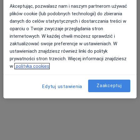
Akceptując, pozwalasz nam i naszym partnerom używać
plików cookie (lub podobnych technologii) do zbierania
danych do celów statystycznych i dostarczania treści w
lek. Beata Kostkowska
oparciu o Twoje zwyczaje przeglądania stron
·
Więcej
Laryngolog
internetowych. W każdej chwili możesz sprawdzić i
150 opinii
zaktualizować swoje preferencje w ustawieniach. W
Adres 1
Adres 2
Online 1
Online 2
ustawieniach znajdziesz również linki do polityk
prywatności stron trzecich. Więcej informacji znajdziesz
w
polityka cookies
Obrońców Poczty Polskiej 4/2, Pruszcz Gdański
•
Mapa
Sono-Expert Health Clinic
Konsultacja laryngologiczna
260 zł
Zaakceptuj
Edytuj ustawienia
Specjalista nie oferuje umawiania online pod tym adresem.
Poproś o wizytę