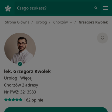
Me
Czego szukasz?
Strona Główna
Urolog
Chorzów
Grzegorz Kwolek
Zmień miasto
lek.
Grzegorz Kwolek
O specjalizacjach
Urolog
·
Więcej
Chorzów
2 adresy
Nr PWZ: 3213583
162 opinie