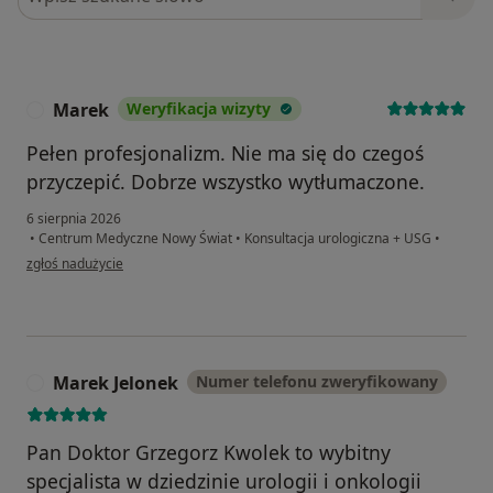
Marek
Weryfikacja wizyty
M
Pełen profesjonalizm. Nie ma się do czegoś
przyczepić. Dobrze wszystko wytłumaczone.
6 sierpnia 2026
•
Centrum Medyczne Nowy Świat
•
Konsultacja urologiczna + USG
•
w opinii użytkownika Marek
zgłoś nadużycie
Marek Jelonek
Numer telefonu zweryfikowany
M
Pan Doktor Grzegorz Kwolek to wybitny
specjalista w dziedzinie urologii i onkologii