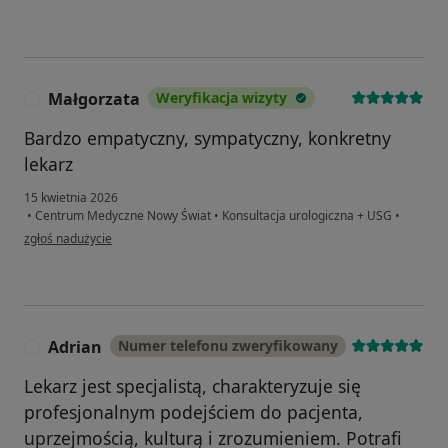
Małgorzata
Weryfikacja wizyty
M
Bardzo empatyczny, sympatyczny, konkretny
lekarz
15 kwietnia 2026
•
Centrum Medyczne Nowy Świat
•
Konsultacja urologiczna + USG
•
w opinii użytkownika Małgorzata
zgłoś nadużycie
Adrian
Numer telefonu zweryfikowany
A
Lekarz jest specjalistą, charakteryzuje się
profesjonalnym podejściem do pacjenta,
uprzejmością, kulturą i zrozumieniem. Potrafi