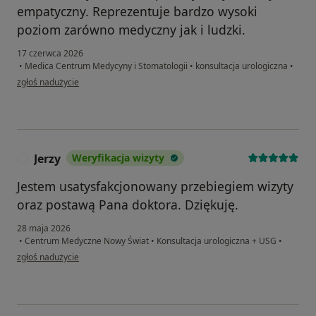
empatyczny. Reprezentuje bardzo wysoki
poziom zarówno medyczny jak i ludzki.
17 czerwca 2026
•
Medica Centrum Medycyny i Stomatologii
•
konsultacja urologiczna
•
w opinii użytkownika Łukasz
zgłoś nadużycie
Jerzy
Weryfikacja wizyty
J
Jestem usatysfakcjonowany przebiegiem wizyty
oraz postawą Pana doktora. Dziękuję.
28 maja 2026
•
Centrum Medyczne Nowy Świat
•
Konsultacja urologiczna + USG
•
w opinii użytkownika Jerzy
zgłoś nadużycie