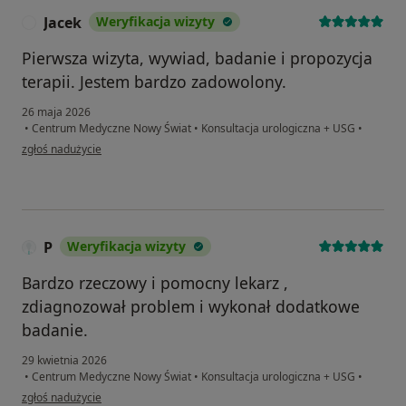
Jacek
Weryfikacja wizyty
J
Pierwsza wizyta, wywiad, badanie i propozycja
terapii. Jestem bardzo zadowolony.
26 maja 2026
•
Centrum Medyczne Nowy Świat
•
Konsultacja urologiczna + USG
•
w opinii użytkownika Jacek
zgłoś nadużycie
P
Weryfikacja wizyty
Bardzo rzeczowy i pomocny lekarz ,
zdiagnozował problem i wykonał dodatkowe
badanie.
29 kwietnia 2026
•
Centrum Medyczne Nowy Świat
•
Konsultacja urologiczna + USG
•
w opinii użytkownika P
zgłoś nadużycie