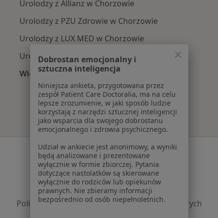
Urolodzy z Allianz w Chorzowie
Urolodzy z PZU Zdrowie w Chorzowie
Urolodzy z LUX MED w Chorzowie
Urolodzy z Medicover w Chorzowie
Dobrostan emocjonalny i
sztuczna inteligencja
Więcej (11)
Więcej w kategorii: Najpopularniejsze ubezpi
Niniejsza ankieta, przygotowana przez
zespół Patient Care Doctoralia, ma na celu
lepsze zrozumienie, w jaki sposób ludzie
korzystają z narzędzi sztucznej inteligencji
jako wsparcia dla swojego dobrostanu
emocjonalnego i zdrowia psychicznego.
Udział w ankiecie jest anonimowy, a wyniki
Serwis
będą analizowane i prezentowane
wyłącznie w formie zbiorczej. Pytania
Regulamin
dotyczące nastolatków są skierowane
Polityka prywatności pacjentów
wyłącznie do rodziców lub opiekunów
prawnych. Nie zbieramy informacji
Polityka prywatności profesjonalistów
bezpośrednio od osób niepełnoletnich.
Polityka prywatności dla profesjonalistów, których
dane pozyskaliśmy samodzielnie