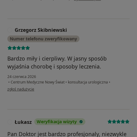
Grzegorz Skibniewski
G
Numer telefonu zweryfikowany
Bardzo miły i cierpliwy. W jasny sposób
wyjaśnia chorobę i sposoby leczenia.
24 czerwca 2026
•
Centrum Medyczne Nowy Świat
•
konsultacja urologiczna
•
w opinii użytkownika Grzegorz Skibniewski
zgłoś nadużycie
Łukasz
Weryfikacja wizyty
Ł
Pan Doktor jest bardzo profesjonaly, niezwykle