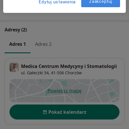
Zaakceptuj
Edytuj ustawienia
W jaki sposób ustalane są ceny?
Adresy (2)
Adres 1
Adres 2
Medica Centrum Medycyny i Stomatologii
ul. Gałeczki 54,
41-506
Chorzów
Powiększ mapę
otwiera się w nowej karcie
Dostępność
Pokaż kalendarz