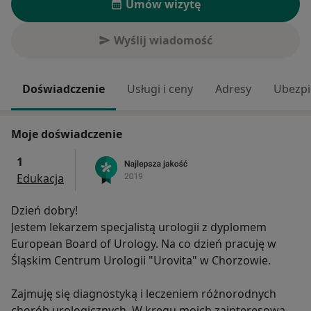
Umów wizytę
Wyślij wiadomość
Doświadczenie
Usługi i ceny
Adresy
Ubezpi
Moje doświadczenie
1
Edukacja
Dzień dobry!
Jestem lekarzem specjalistą urologii z dyplomem
European Board of Urology. Na co dzień pracuję w
Śląskim Centrum Urologii "Urovita" w Chorzowie.
Zajmuję się diagnostyką i leczeniem różnorodnych
chorób urologicznych. W kręgu moich zainteresowań