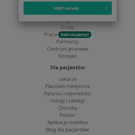
Polityka cookies
Start survey
Jak działają wyniki wyszukiwania
Dostępność
O nas
Praca
Rekrutujemy!
Partnerzy
Centrum prasowe
Kontakt
Dla pacjentów
Lekarze
Placówki medyczne
Pytania i odpowiedzi
Usługi i zabiegi
Choroby
Pomoc
Aplikacje mobilne
Blog dla pacjentów