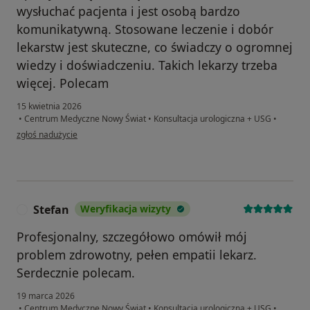
wysłuchać pacjenta i jest osobą bardzo
komunikatywną. Stosowane leczenie i dobór
lekarstw jest skuteczne, co świadczy o ogromnej
wiedzy i doświadczeniu. Takich lekarzy trzeba
więcej. Polecam
15 kwietnia 2026
•
Centrum Medyczne Nowy Świat
•
Konsultacja urologiczna + USG
•
w opinii użytkownika Adrian
zgłoś nadużycie
Stefan
Weryfikacja wizyty
S
Profesjonalny, szczegółowo omówił mój
problem zdrowotny, pełen empatii lekarz.
Serdecznie polecam.
19 marca 2026
•
Centrum Medyczne Nowy Świat
•
Konsultacja urologiczna + USG
•