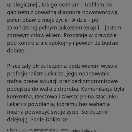
urologicznej , tak go oceniam . Trafiłem do
gabinetu z poważną diagnozą nowotworową,
pełen obaw o moje życie . A dziś – po
zakończonej pełnym sukcesem terapii – jestem
zdrowym człowiekiem. Pozostaję w prawdzie
pod kontrolą ale spokojny i pewien że będzie
dobrze .
Przez cały okres leczenia podziwiałem wysoki
profesjonalizm Lekarza, jego opanowanie,
trafną ocenę sytuacji oraz bezkompromisowe
podejście do walki z chorobą. Komunikacja była
konkretna, rzeczowa i zawsze pełna szacunku.
Lekarz z powołania, któremu bez wahania
można powierzyć swoje życie. Serdecznie
dziękuję. Panie Doktorze .
w opinii użytkownika Marek Jelonek
6 lipca 2026
•
W innym miejscu
•
Inny
•
zgłoś nadużycie