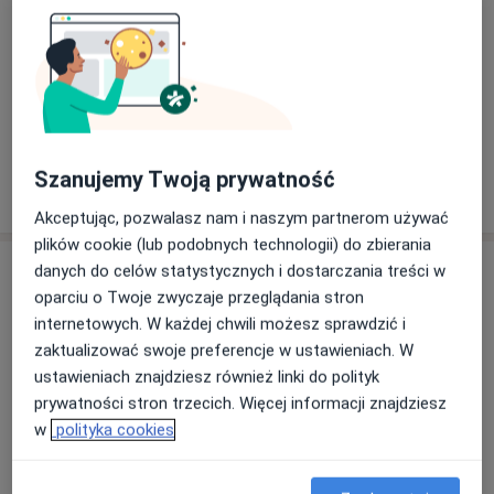
Zobacz galerię (3)
Szanujemy Twoją prywatność
Pokaż więcej
o doświadczeniu
Akceptując, pozwalasz nam i naszym partnerom używać
plików cookie (lub podobnych technologii) do zbierania
Usługi i ceny
danych do celów statystycznych i dostarczania treści w
oparciu o Twoje zwyczaje przeglądania stron
Konsultacja urologiczna
internetowych. W każdej chwili możesz sprawdzić i
Umów wizytę
Od 300 zł
Szczegóły
zaktualizować swoje preferencje w ustawieniach. W
ustawieniach znajdziesz również linki do polityk
prywatności stron trzecich. Więcej informacji znajdziesz
Konsultacja urologiczna + USG
Umów wizytę
w
polityka cookies
300 zł
Szczegóły