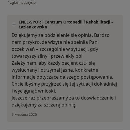
w opinii użytkownika Skg
•
zgłoś nadużycie
ENEL-SPORT Centrum Ortopedii i Rehabilitacji -
Łazienkowska
Dziękujemy za podzielenie się opinią. Bardzo
nam przykro, że wizyta nie spełniła Pani
oczekiwań – szczególnie w sytuacji, gdy
towarzyszy silny i przewlekły ból.
Zależy nam, aby każdy pacjent czuł się
wysłuchany i otrzymał jasne, konkretne
informacje dotyczące dalszego postępowania.
Chcielibyśmy przyjrzeć się tej sytuacji dokładniej
i wyciągnąć wnioski.
Jeszcze raz przepraszamy za to doświadczenie i
dziękujemy za szczerą opinię.
7 kwietnia 2026