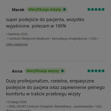
Marek
Weryfikacja wizyty
M
super podejście do pacjenta, wszystko
wyjaśnione. polecam w 100%
1 kwietnia 2026
•
Centrum Medyczne Medicum
•
konsultacja ortopedyczna + USG
•
w opinii użytkownika Marek
zgłoś nadużycie
Anna
Weryfikacja wizyty
A
Duzy profesjonalizm, rzetelne, empatyczne
podejscie do pacjeta o4az zapewnienie pelnego
komfortu w trakcie przebiegu wizyty
13 lutego 2026
•
ENEL-SPORT Centrum Ortopedii i Rehabilitacji - Łazienkowska
•
USG
dłoni + nadgarstka