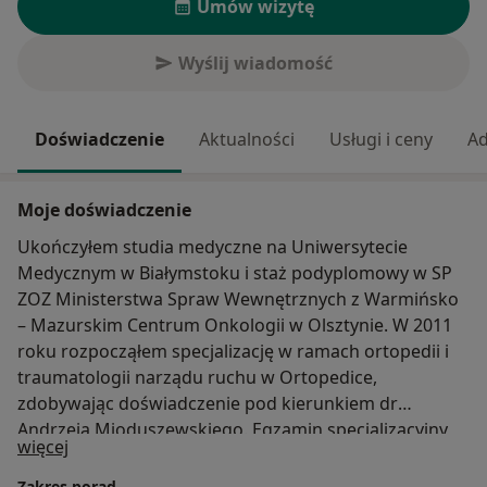
Umów wizytę
Wyślij wiadomość
Doświadczenie
Aktualności
Usługi i ceny
Ad
Moje doświadczenie
Ukończyłem studia medyczne na Uniwersytecie
Medycznym w Białymstoku i staż podyplomowy w SP
ZOZ Ministerstwa Spraw Wewnętrznych z Warmińsko
– Mazurskim Centrum Onkologii w Olsztynie. W 2011
roku rozpocząłem specjalizację w ramach ortopedii i
traumatologii narządu ruchu w Ortopedice,
zdobywając doświadczenie pod kierunkiem dr
Andrzeja Mioduszewskiego. Egzamin specjalizacyjny
O mnie
więcej
zdałem w 2018 roku. Dodatkowo w trakcie specjalizacji
nabyłem umiejętność diagnostyki oraz wykonywania
Zakres porad