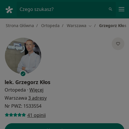
Me
Czego szukasz?
Strona Główna
Ortopeda
Warszawa
Grzegorz Kłos
Zmień miasto
lek.
Grzegorz Kłos
O specjalizacjach
Ortopeda
·
Więcej
Warszawa
3 adresy
Nr PWZ: 1533554
41 opinii