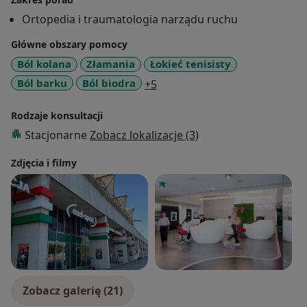
procedur sonochirurgicznych wykonywanych pod
Ortopedia i traumatologia narządu ruchu
kontrolą USG. Uczestniczyłem w wielu konferencji
Główne obszary pomocy
międzynarodowych i krajowych. Główne obszary
moich zainteresowań zawodowych to chirurgia
Ból kolana
Złamania
Łokieć tenisisty
artroskopowa oraz sonochirurgia.
a11y_sr_more_diseases
Ból barku
Ból biodra
+5
Rodzaje konsultacji
Stacjonarne
Zobacz lokalizacje (3)
Zdjęcia i filmy
Zobacz galerię (21)