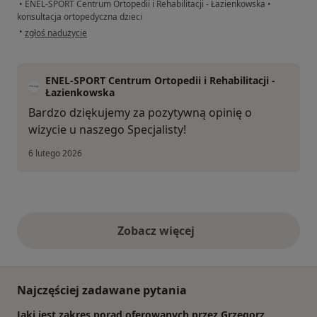
•
ENEL-SPORT Centrum Ortopedii i Rehabilitacji - Łazienkowska
•
konsultacja ortopedyczna dzieci
w opinii użytkownika Anna Dyczkowska
•
zgłoś nadużycie
ENEL-SPORT Centrum Ortopedii i Rehabilitacji -
Łazienkowska
Bardzo dziękujemy za pozytywną opinię o
wizycie u naszego Specjalisty!
6 lutego 2026
Zobacz więcej
opinie powyżej
Najczęściej zadawane pytania
Jaki jest zakres porad oferowanych przez Grzegorz