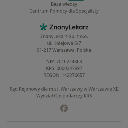
Baza wiedzy
Centrum Pomocy dla Specjalisty
Kontakt
ZnanyLekarz - Strona główna
ZnanyLekarz Sp. z o.o.
ul. Kolejowa 5/7
01-217 Warszawa, Polska
NIP: ⁠7010224868
KRS: ⁠0000347997
REGON: ⁠142276657
Sąd Rejonowy dla m.st. Warszawy w Warszawie XII
Wydział Gospodarczy KRS
Facebook
otwiera się w nowej karcie