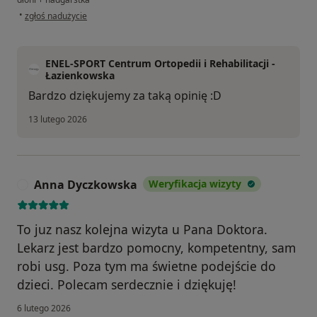
w opinii użytkownika Anna
•
zgłoś nadużycie
ENEL-SPORT Centrum Ortopedii i Rehabilitacji -
Łazienkowska
Bardzo dziękujemy za taką opinię :D
13 lutego 2026
Anna Dyczkowska
Weryfikacja wizyty
A
To juz nasz kolejna wizyta u Pana Doktora.
Lekarz jest bardzo pomocny, kompetentny, sam
robi usg. Poza tym ma świetne podejście do
dzieci. Polecam serdecznie i dziękuję!
6 lutego 2026