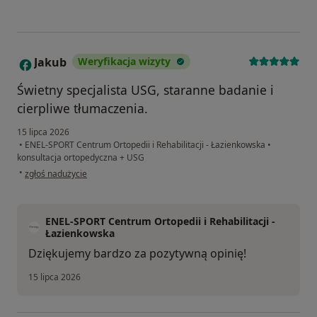
Jakub
Weryfikacja wizyty
J
Świetny specjalista USG, staranne badanie i
cierpliwe tłumaczenia.
15 lipca 2026
•
ENEL-SPORT Centrum Ortopedii i Rehabilitacji - Łazienkowska
•
konsultacja ortopedyczna + USG
w opinii użytkownika Jakub
•
zgłoś nadużycie
ENEL-SPORT Centrum Ortopedii i Rehabilitacji -
Łazienkowska
Dziękujemy bardzo za pozytywną opinię!
15 lipca 2026