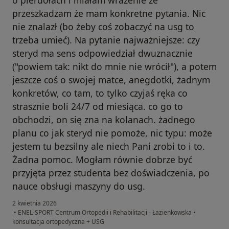
o pierdołach i miałam wrażenie że
przeszkadzam że mam konkretne pytania. Nic
nie znalazł (bo żeby coś zobaczyć na usg to
trzeba umieć). Na pytanie najważniejsze: czy
steryd ma sens odpowiedział dwuznacznie
("powiem tak: nikt do mnie nie wrócił"), a potem
jeszcze coś o swojej matce, anegdotki, żadnym
konkretów, co tam, to tylko czyjaś ręka co
strasznie boli 24/7 od miesiąca. co go to
obchodzi, on się zna na kolanach. żadnego
planu co jak steryd nie pomoże, nic typu: może
jestem tu bezsilny ale niech Pani zrobi to i to.
Żadna pomoc. Mogłam równie dobrze być
przyjęta przez studenta bez doświadczenia, po
nauce obsługi maszyny do usg.
2 kwietnia 2026
•
ENEL-SPORT Centrum Ortopedii i Rehabilitacji - Łazienkowska
•
konsultacja ortopedyczna + USG