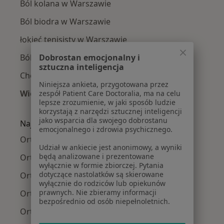
Ból kolana w Warszawie
Ból biodra w Warszawie
łokieć tenisisty w Warszawie
Ból barku w Warszawie
Dobrostan emocjonalny i
sztuczna inteligencja
Choroby zwyrodnieniowe w Warszawie
Niniejsza ankieta, przygotowana przez
Więcej (15)
zespół Patient Care Doctoralia, ma na celu
lepsze zrozumienie, w jaki sposób ludzie
Więcej w kategorii: Najczęście leczone chorob
korzystają z narzędzi sztucznej inteligencji
jako wsparcia dla swojego dobrostanu
Najpopularniejsze ubezpieczenia
emocjonalnego i zdrowia psychicznego.
Ortopedzi z Medicover w Warszawie
Udział w ankiecie jest anonimowy, a wyniki
będą analizowane i prezentowane
Ortopedzi z Allianz w Warszawie
wyłącznie w formie zbiorczej. Pytania
dotyczące nastolatków są skierowane
Ortopedzi z INTER Polska w Warszawie
wyłącznie do rodziców lub opiekunów
prawnych. Nie zbieramy informacji
Ortopedzi z Signal Iduna w Warszawie
bezpośrednio od osób niepełnoletnich.
Ortopedzi z Compensa w Warszawie