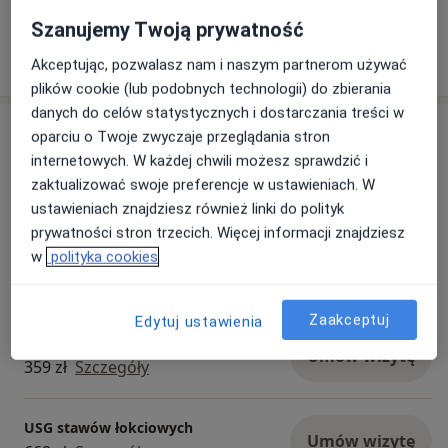
Postaw na skuteczność i profesjonalizm –
Szanujemy Twoją prywatność
zapraszamy do enel-sport!
Akceptując, pozwalasz nam i naszym partnerom używać
plików cookie (lub podobnych technologii) do zbierania
danych do celów statystycznych i dostarczania treści w
Usługi i ceny
oparciu o Twoje zwyczaje przeglądania stron
internetowych. W każdej chwili możesz sprawdzić i
Konsultacja ortopedyczna
Umów wizytę
zaktualizować swoje preferencje w ustawieniach. W
Od 350 zł
Szczegóły
ustawieniach znajdziesz również linki do polityk
prywatności stron trzecich. Więcej informacji znajdziesz
w
polityka cookies
Osteotomia
Umów wizytę
400 zł
Szczegóły
Zaakceptuj
Edytuj ustawienia
USG stopy
Umów wizytę
359 zł
Szczegóły
USG stawów łokciowych
Umów wizytę