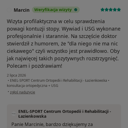
Marcin
Weryfikacja wizyty
M
Wizyta profilaktyczna w celu sprawdzenia
powagi kontuzji stopy. Wywiad i USG wykonane
profesjonalnie i starannie. Na szczęście doktor
stwierdził z humorem, że "dla niego nie ma nic
ciekawego" czyli wszystko jest prawidłowo. Oby
jak najwięcej takich pozytywnych rozstrzygnięć.
Polecam i pozdrawiam!
2 lipca 2026
•
ENEL-SPORT Centrum Ortopedii i Rehabilitacji - Łazienkowska
•
konsultacja ortopedyczna + USG
w opinii użytkownika Marcin
•
zgłoś nadużycie
ENEL-SPORT Centrum Ortopedii i Rehabilitacji -
Łazienkowska
Panie Marcinie, bardzo dziękujemy za