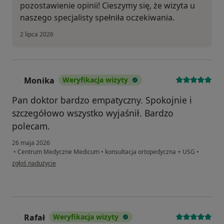
pozostawienie opinii! Cieszymy się, że wizyta u
naszego specjalisty spełniła oczekiwania.
2 lipca 2026
Monika
Weryfikacja wizyty
M
Pan doktor bardzo empatyczny. Spokojnie i
szczegółowo wszystko wyjaśnił. Bardzo
polecam.
26 maja 2026
•
Centrum Medyczne Medicum
•
konsultacja ortopedyczna + USG
•
w opinii użytkownika Monika
zgłoś nadużycie
Rafał
Weryfikacja wizyty
R