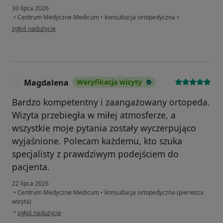
30 lipca 2026
•
Centrum Medyczne Medicum
•
konsultacja ortopedyczna
•
w opinii użytkownika AS
zgłoś nadużycie
Magdalena
Weryfikacja wizyty
M
Bardzo kompetentny i zaangażowany ortopeda.
Wizyta przebiegła w miłej atmosferze, a
wszystkie moje pytania zostały wyczerpująco
wyjaśnione. Polecam każdemu, kto szuka
specjalisty z prawdziwym podejściem do
pacjenta.
22 lipca 2026
•
Centrum Medyczne Medicum
•
konsultacja ortopedyczna (pierwsza
wizyta)
w opinii użytkownika Magdalena
•
zgłoś nadużycie