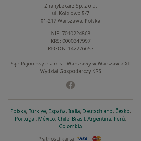
ZnanyLekarz Sp. z o.o.
ul. Kolejowa 5/7
01-217 Warszawa, Polska
NIP: ⁠7010224868
KRS: ⁠0000347997
REGON: ⁠142276657
Sąd Rejonowy dla m.st. Warszawy w Warszawie XII
Wydział Gospodarczy KRS
Facebook
otwiera się w nowej karcie
otwiera się w nowej karcie
otwiera się w nowej karcie
otwiera się w nowej karcie
otwiera się w nowej karci
otwiera się
otwi
Polska
,
Türkiye
,
España
,
Italia
,
Deutschland
,
Česko
,
otwiera się w nowej karcie
otwiera się w nowej karcie
otwiera się w nowej karcie
otwiera się w nowej kar
otwiera się 
otwier
Portugal
,
México
,
Chile
,
Brasil
,
Argentina
,
Perú
,
otwiera się w nowej karc
Colombia
Płatności kartą