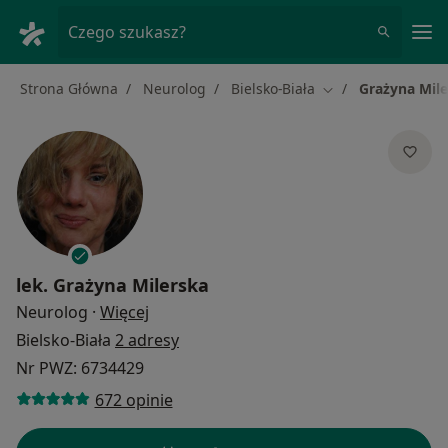
Me
Czego szukasz?
Strona Główna
Neurolog
Bielsko-Biała
Grażyna Mil
Zmień miasto
lek.
Grażyna Milerska
O specjalizacjach
Neurolog
·
Więcej
Bielsko-Biała
2 adresy
Nr PWZ: 6734429
672 opinie