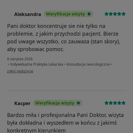
Aleksandra
Weryfikacja wizyty
A
Pani doktor koncentruje sie nie tylko na
problemie, z jakim przychodzi pacjent. Bierze
pod uwage wszystko, co zauwaza (stan skory),
aby sprobowac pomoc.
6 sierpnia 2026
•
Indywidualna Praktyka Lekarska
•
Konsultacja neurologiczna
•
w opinii użytkownika Aleksandra
zgłoś nadużycie
Kacper
Weryfikacja wizyty
K
Bardzo miła i profesjonalna Pani Doktor, wizyta
była dokładna i wyszedłem w końcu z jakimś
konkretnym kierunkiem