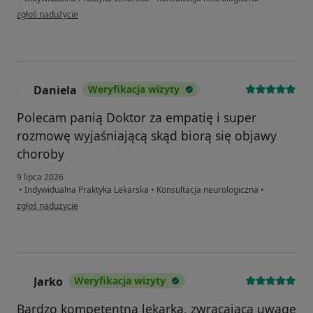
w opinii użytkownika Ewa K
zgłoś nadużycie
Daniela
Weryfikacja wizyty
D
Polecam panią Doktor za empatię i super
rozmowę wyjaśniającą skąd biorą się objawy
choroby
9 lipca 2026
•
Indywidualna Praktyka Lekarska
•
Konsultacja neurologiczna
•
w opinii użytkownika Daniela
zgłoś nadużycie
Jarko
Weryfikacja wizyty
J
Bardzo kompetentna lekarka, zwracająca uwagę