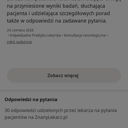
na przyniesione wyniki badań, słuchająca
pacjenta i udzielająca szczegółowych porad
także w odpowiedzi na zadawane pytania.
24 czerwca 2026
•
Indywidualna Praktyka Lekarska
•
Konsultacja neurologiczna
•
w opinii użytkownika Jarko
zgłoś nadużycie
Zobacz więcej
opinie powyżej
Odpowiedzi na pytania
30 odpowiedzi udzielonych przez lekarza na pytania
pacjentów na ZnanyLekarz.pl