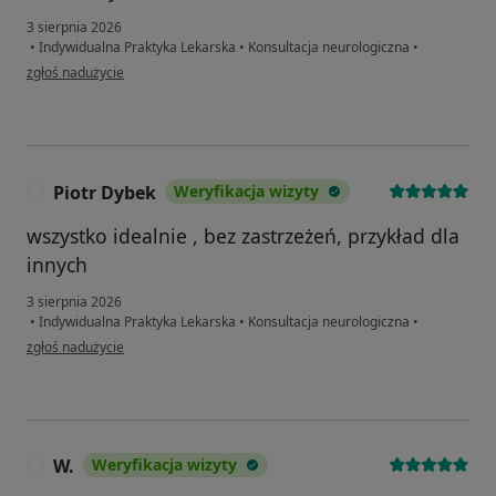
3 sierpnia 2026
•
Indywidualna Praktyka Lekarska
•
Konsultacja neurologiczna
•
w opinii użytkownika Kacper
zgłoś nadużycie
Piotr Dybek
Weryfikacja wizyty
P
wszystko idealnie , bez zastrzeżeń, przykład dla
innych
3 sierpnia 2026
•
Indywidualna Praktyka Lekarska
•
Konsultacja neurologiczna
•
w opinii użytkownika Piotr Dybek
zgłoś nadużycie
W.
Weryfikacja wizyty
W