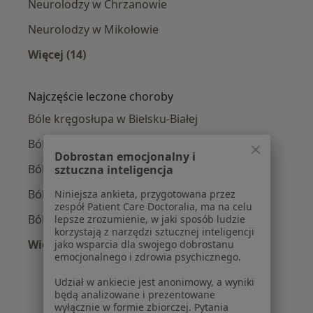
Neurolodzy w Chrzanowie
Neurolodzy w Mikołowie
Więcej (14)
Więcej w kategorii: W pobliżu Bielska-Białej
Najczęście leczone choroby
Bóle kręgosłupa w Bielsku-Białej
Bóle głowy w Bielsku-Białej
Dobrostan emocjonalny i
Ból barku w Bielsku-Białej
sztuczna inteligencja
Ból pleców w Bielsku-Białej
Niniejsza ankieta, przygotowana przez
zespół Patient Care Doctoralia, ma na celu
Ból karku w Bielsku-Białej
lepsze zrozumienie, w jaki sposób ludzie
korzystają z narzędzi sztucznej inteligencji
Więcej (15)
jako wsparcia dla swojego dobrostanu
emocjonalnego i zdrowia psychicznego.
Więcej w kategorii: Najczęście leczone chorob
Udział w ankiecie jest anonimowy, a wyniki
będą analizowane i prezentowane
wyłącznie w formie zbiorczej. Pytania