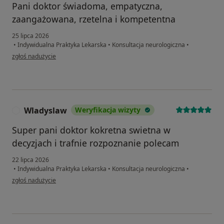
Pani doktor świadoma, empatyczna,
zaangażowana, rzetelna i kompetentna
25 lipca 2026
•
Indywidualna Praktyka Lekarska
•
Konsultacja neurologiczna
•
w opinii użytkownika W.
zgłoś nadużycie
Wladyslaw
Weryfikacja wizyty
W
Super pani doktor kokretna swietna w
decyzjach i trafnie rozpoznanie polecam
22 lipca 2026
•
Indywidualna Praktyka Lekarska
•
Konsultacja neurologiczna
•
w opinii użytkownika Wladyslaw
zgłoś nadużycie