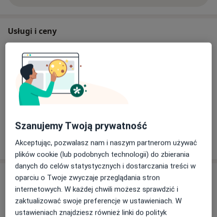
Usługi i ceny
Konsultacja neurologiczna
Umów wizytę
Od 350 zł
Szczegóły
Konsultacja online
350 zł
Szczegóły
Szanujemy Twoją prywatność
W jaki sposób ustalane są ceny?
Akceptując, pozwalasz nam i naszym partnerom używać
plików cookie (lub podobnych technologii) do zbierania
danych do celów statystycznych i dostarczania treści w
Adresy (3)
oparciu o Twoje zwyczaje przeglądania stron
internetowych. W każdej chwili możesz sprawdzić i
Adres 1
Online
Adres 2
zaktualizować swoje preferencje w ustawieniach. W
ustawieniach znajdziesz również linki do polityk