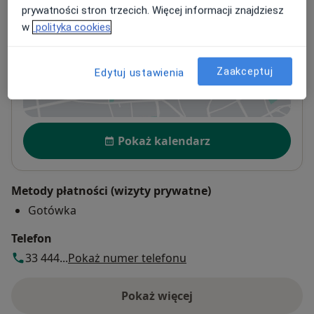
prywatności stron trzecich. Więcej informacji znajdziesz
w
polityka cookies
Indywidualna Praktyka Lekarska
ul Broniewskiego 39,
43-300
Bielsko-Biała
Zaakceptuj
Edytuj ustawienia
Powiększ mapę
otwiera się w nowej karcie
Dostępność
Pokaż kalendarz
Metody płatności (wizyty prywatne)
Gotówka
Telefon
33 444...
Pokaż numer telefonu
Pokaż więcej
o adresie