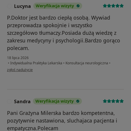
Lucyna
Weryfikacja wizyty
L
P.Doktor jest bardzo ciepłą osobą. Wywiad
przeprowadza spokojnie i wszystko
szczegółowo tłumaczy.Posiada dużą wiedzę z
zakresu medycyny i psychologii.Bardzo gorąco
polecam.
18 lipca 2026
•
Indywidualna Praktyka Lekarska
•
Konsultacja neurologiczna
•
w opinii użytkownika Lucyna
zgłoś nadużycie
Sandra
Weryfikacja wizyty
S
Pani Grażyna Milerska bardzo kompetentna,
pozytywnie nastawiona, sluchajaca pacjenta i
empatyczna.Polecam