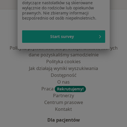
dotyczące nastolatków są skierowane
wyłącznie do rodziców lub opiekunów
prawnych. Nie zbieramy informacji
Serwis
bezpośrednio od osób niepełnoletnich.
Regulamin
Polityka prywatności pacjentów
Start survey
Polityka prywatności profesjonalistów
Polityka prywatności dla profesjonalistów, których
dane pozyskaliśmy samodzielnie
Polityka cookies
Jak działają wyniki wyszukiwania
Dostępność
O nas
Praca
Rekrutujemy!
Partnerzy
Centrum prasowe
Kontakt
Dla pacjentów