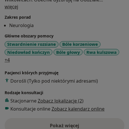
O mnie
Neurologicznym Szpitala Miejskiego Beskidzkiego
więcej
Centrum Onkologii im. Jana Pawła II w Bielsku-Białej.
Zakres porad
W ciągu wielu lat pracy zauważyłam, że wielu
Neurologia
pacjentów z różnych przyczyn nie może lub nie chce
korzystać ze stacjonarnej opieki lekarskiej. Jedną z
Główne obszary pomocy
alternatyw są prywatne wizyty domowe, w trakcie
Stwardnienie rozsiane
Bóle korzeniowe
których, w środowisku najbardziej przyjaznym dla
Niedowład kończyn
Bóle głowy
Rwa kulszowa
pacjenta, bez presji czasu, mogę wykorzystać całą
a11y_sr_more_diseases
+4
moją wiedzę i wieloletnie doświadczenie, aby pomóc
choremu w powrocie do zdrowia.
Pacjenci których przyjmuję
Dorośli (Tylko pod niektórymi adresami)
Rodzaje konsultacji
Stacjonarne
Zobacz lokalizacje (2)
Konsultacje online
Zobacz kalendarz online
Pokaż więcej
o doświadczeniu