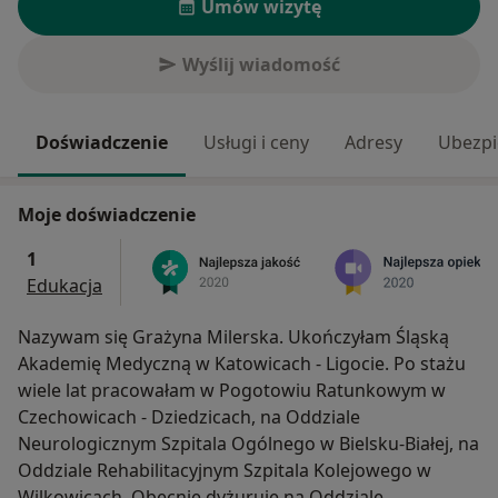
Umów wizytę
Wyślij wiadomość
Doświadczenie
Usługi i ceny
Adresy
Ubezpi
Moje doświadczenie
1
Edukacja
Nazywam się Grażyna Milerska. Ukończyłam Śląską
Akademię Medyczną w Katowicach - Ligocie. Po stażu
wiele lat pracowałam w Pogotowiu Ratunkowym w
Czechowicach - Dziedzicach, na Oddziale
Neurologicznym Szpitala Ogólnego w Bielsku-Białej, na
Oddziale Rehabilitacyjnym Szpitala Kolejowego w
Wilkowicach. Obecnie dyżuruję na Oddziale