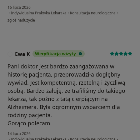
16 lipca 2026
•
Indywidualna Praktyka Lekarska
•
Konsultacja neurologiczna
•
w opinii użytkownika Sandra
zgłoś nadużycie
Ewa K
Weryfikacja wizyty
E
Pani doktor jest bardzo zaangażowana w
historię pacjenta, przeprowadziła dogłębny
wywiad. Jest kompetentną, rzetelną i życzliwą
osobą. Bardzo żałuję, że trafiliśmy do takiego
lekarza, tak poźno z tatą cierpiącym na
Alzheimera. Była ogromnym wsparciem dla
rodziny pacjenta.
Gorąco polecam.
14 lipca 2026
•
Indywidualna Praktyka Lekarska
•
Konsultacja neurologiczna
•