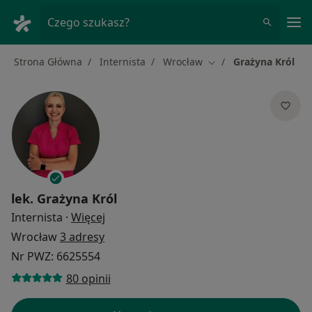
Me
Czego szukasz?
Strona Główna
Internista
Wrocław
Grażyna Król
Zmień miasto
lek.
Grażyna Król
O specjalizacjach
Internista
·
Więcej
Wrocław
3 adresy
Nr PWZ: 6625554
80 opinii