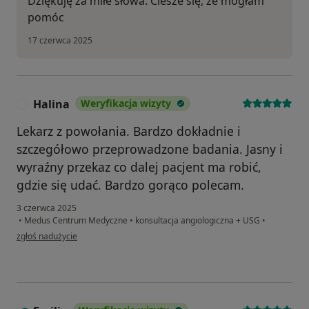
Dziękuję za miłe słowa. Ciesze się, ze mogłam
pomóc
17 czerwca 2025
Halina
Weryfikacja wizyty
H
Lekarz z powołania. Bardzo dokładnie i
szczegółowo przeprowadzone badania. Jasny i
wyraźny przekaz co dalej pacjent ma robić,
gdzie się udać. Bardzo gorąco polecam.
3 czerwca 2025
•
Medus Centrum Medyczne
•
konsultacja angiologiczna + USG
•
w opinii użytkownika Halina
zgłoś nadużycie