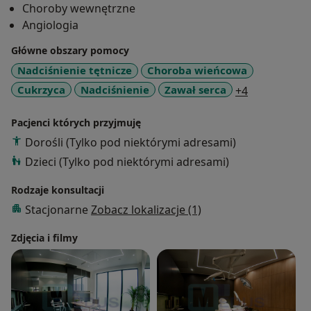
Choroby wewnętrzne
wykonywania badań ultrasonograficznych.
Angiologia
Główne obszary pomocy
Nadciśnienie tętnicze
Choroba wieńcowa
a11y_sr_mo
Cukrzyca
Nadciśnienie
Zawał serca
+4
Pacjenci których przyjmuję
Dorośli (Tylko pod niektórymi adresami)
Dzieci (Tylko pod niektórymi adresami)
Rodzaje konsultacji
Stacjonarne
Zobacz lokalizacje (1)
Zdjęcia i filmy