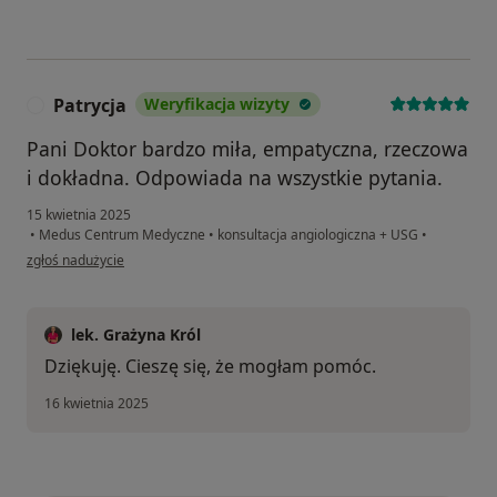
Patrycja
Weryfikacja wizyty
P
Pani Doktor bardzo miła, empatyczna, rzeczowa
i dokładna. Odpowiada na wszystkie pytania.
15 kwietnia 2025
•
Medus Centrum Medyczne
•
konsultacja angiologiczna + USG
•
w opinii użytkownika Patrycja
zgłoś nadużycie
lek. Grażyna Król
Dziękuję. Cieszę się, że mogłam pomóc.
16 kwietnia 2025