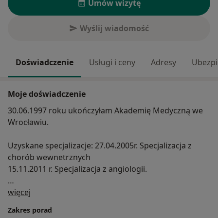
Umów wizytę
Wyślij wiadomość
Doświadczenie
Usługi i ceny
Adresy
Ubezpi
Moje doświadczenie
30.06.1997 roku ukończyłam Akademię Medyczną we
Wrocławiu.
Uzyskane specjalizacje: 27.04.2005r. Specjalizacja z
chorób wewnetrznych
15.11.2011 r. Specjalizacja z angiologii.
O mnie
Uczestnictwo w wielu kursach wykonywania badań
więcej
USG oraz ultrasonografii Dopplerowskiej.
Zakres porad
Posiadam kwalifikacje do samodzielnego