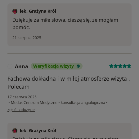
lek. Grażyna Król
Dziękuje za miłe słowa, cieszę się, ze mogłam
pomóc.
21 sierpnia 2025
Anna
Weryfikacja wizyty
A
Fachowa dokładna i w miłej atmosferze wizyta .
Polecam
17 czerwca 2025
•
Medus Centrum Medyczne
•
konsultacja angiologiczna
•
w opinii użytkownika Anna
zgłoś nadużycie
lek. Grażyna Król