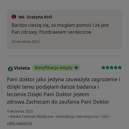
lek. Grażyna Król
Bardzo cieszę się, ze mogłam pomóc i że jest
Pan zdrowy. Pozdrawiam serdecznie
20 września 2025
Violeta
Weryfikacja wizyty
V
Pani doktor jako jedyna zauważyła zagrożenie i
dzięki temu podjęłam dalsze badania i
leczenie.Dzięki Pani Doktor jestem
zdrowa.Zachecam do zaufania Pani Doktor
9 września 2025
•
Medus Centrum Medyczne
•
konsultacja internistyczna + USG
•
w opinii użytkownika Violeta
zgłoś nadużycie