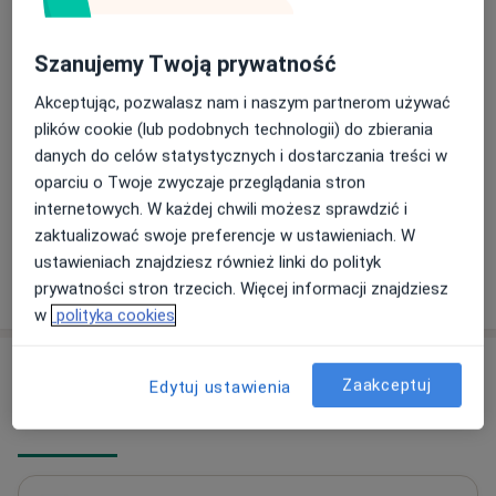
Konsultacja angiologiczna + USG
Szanujemy Twoją prywatność
Od 350 zł
Szczegóły
Akceptując, pozwalasz nam i naszym partnerom używać
plików cookie (lub podobnych technologii) do zbierania
Konsultacja ginekologiczna
danych do celów statystycznych i dostarczania treści w
Szczegóły
oparciu o Twoje zwyczaje przeglądania stron
internetowych. W każdej chwili możesz sprawdzić i
+ 8 usług
zaktualizować swoje preferencje w ustawieniach. W
ustawieniach znajdziesz również linki do polityk
W jaki sposób ustalane są ceny?
prywatności stron trzecich. Więcej informacji znajdziesz
w
polityka cookies
Adresy (3)
Zaakceptuj
Edytuj ustawienia
Adres 1
Adres 2
Adres 3