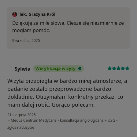
lek. Grażyna Król
Dziękuję za miłe słowa. Ciesze się niezmiernie ze
mogłam pomóc.
9 września 2025
Sylwia
Weryfikacja wizyty
S
Wizyta przebiegła w bardzo miłej atmosferze, a
badanie zostało przeprowadzone bardzo
dokładnie. Otrzymałam konkretny przekaz, co
mam dalej robić. Gorąco polecam.
21 sierpnia 2025
•
Medus Centrum Medyczne
•
konsultacja angiologiczna + USG
•
w opinii użytkownika Sylwia
zgłoś nadużycie