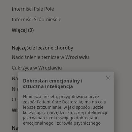
Interniści Psie Pole
Interniści Śródmieście
Więcej (3)
Więcej w kategorii: Interniści w pobliżu
Najczęście leczone choroby
Nadciśnienie tętnicze w Wrocławiu
Cukrzyca w Wrocławiu
Nadciśnienie w Wrocławiu
Dobrostan emocjonalny i
sztuczna inteligencja
Niewydolność serca w Wrocławiu
Niniejsza ankieta, przygotowana przez
Choroba niedokrwienna serca w Wrocławiu
zespół Patient Care Doctoralia, ma na celu
lepsze zrozumienie, w jaki sposób ludzie
Więcej (15)
korzystają z narzędzi sztucznej inteligencji
Więcej w kategorii: Najczęście leczone chorob
jako wsparcia dla swojego dobrostanu
emocjonalnego i zdrowia psychicznego.
Najpopularniejsze ubezpieczenia