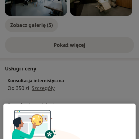
Zobacz galerię (5)
Pokaż więcej
o doświadczeniu
Usługi i ceny
Konsultacja internistyczna
Od 350 zł
Szczegóły
Konsultacja angiologiczna
Od 350 zł
Szczegóły
E-recepta
Od 100 zł
Szczegóły