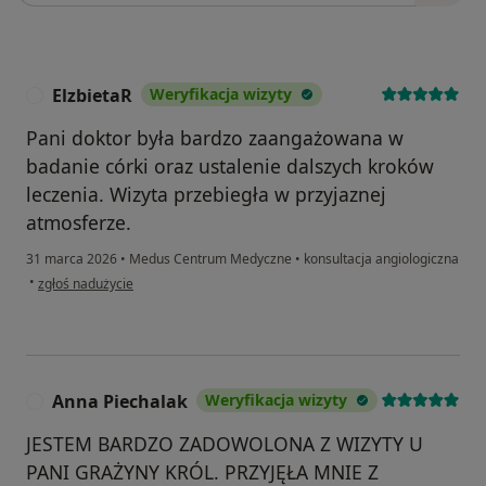
ElzbietaR
Weryfikacja wizyty
E
Pani doktor była bardzo zaangażowana w
badanie córki oraz ustalenie dalszych kroków
leczenia. Wizyta przebiegła w przyjaznej
atmosferze.
31 marca 2026
•
Medus Centrum Medyczne
•
konsultacja angiologiczna
w opinii użytkownika ElzbietaR
•
zgłoś nadużycie
Anna Piechalak
Weryfikacja wizyty
A
JESTEM BARDZO ZADOWOLONA Z WIZYTY U
PANI GRAŻYNY KRÓL. PRZYJĘŁA MNIE Z