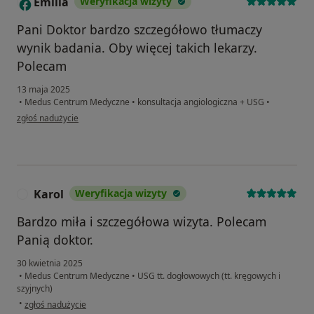
Emilia
Weryfikacja wizyty
E
Pani Doktor bardzo szczegółowo tłumaczy
wynik badania. Oby więcej takich lekarzy.
Polecam
13 maja 2025
•
Medus Centrum Medyczne
•
konsultacja angiologiczna + USG
•
w opinii użytkownika Emilia
zgłoś nadużycie
Karol
Weryfikacja wizyty
K
Bardzo miła i szczegółowa wizyta. Polecam
Panią doktor.
30 kwietnia 2025
•
Medus Centrum Medyczne
•
USG tt. dogłowowych (tt. kręgowych i
szyjnych)
w opinii użytkownika Karol
•
zgłoś nadużycie