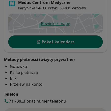
Medus Centrum Medyczne
Partynicka 14/U3,
Krzyki
, 53-031
Wrocław
Powiększ mapę
otwiera się w nowej karcie
Dostępność
Pokaż kalendarz
Metody płatności (wizyty prywatne)
Gotówka
Karta płatnicza
Blik
Przelew na konto
Telefon
71 738...
Pokaż numer telefonu