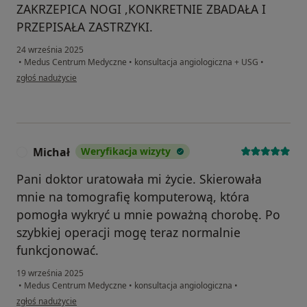
ZAKRZEPICA NOGI ,KONKRETNIE ZBADAŁA I
PRZEPISAŁA ZASTRZYKI.
24 września 2025
•
Medus Centrum Medyczne
•
konsultacja angiologiczna + USG
•
w opinii użytkownika Anna Piechalak
zgłoś nadużycie
Michał
Weryfikacja wizyty
M
Pani doktor uratowała mi życie. Skierowała
mnie na tomografię komputerową, która
pomogła wykryć u mnie poważną chorobę. Po
szybkiej operacji mogę teraz normalnie
funkcjonować.
19 września 2025
•
Medus Centrum Medyczne
•
konsultacja angiologiczna
•
w opinii użytkownika Michał
zgłoś nadużycie