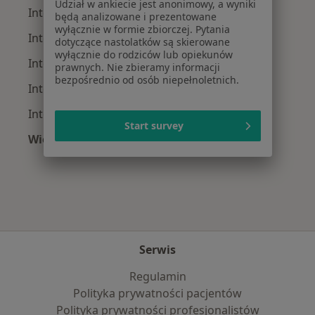
Udział w ankiecie jest anonimowy, a wyniki
Interniści z Allianz w Wrocławiu
będą analizowane i prezentowane
wyłącznie w formie zbiorczej. Pytania
Interniści z NFZ w Wrocławiu
dotyczące nastolatków są skierowane
wyłącznie do rodziców lub opiekunów
Interniści z Medicover w Wrocławiu
prawnych. Nie zbieramy informacji
bezpośrednio od osób niepełnoletnich.
Interniści z POLMED w Wrocławiu
Interniści z INTER Polska w Wrocławiu
Start survey
Więcej (5)
Więcej w kategorii: Najpopularniejsze ubezpie
Serwis
Regulamin
Polityka prywatności pacjentów
Polityka prywatności profesjonalistów