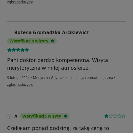
w opinii użytkownika S.R
zgłoś nadużycie
Bożena Gromadzka-Arcikiewicz
B
Weryfikacja wizyty
Pani doktor bardzo kompetentna. Wizyta
merytoryczna w miłej atmosferze.
9 lutego 2024
•
Medyczna Gdynia
•
konsultacja reumatologiczna
•
w opinii użytkownika Bożena Gromadzka-Arcikiewicz
zgłoś nadużycie
A
Weryfikacja wizyty
Czekałam ponad godzinę, za taką cenę to