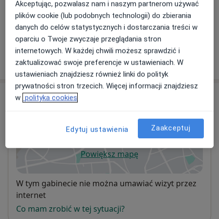
Akceptując, pozwalasz nam i naszym partnerom używać
Konsultacja reumatologiczna
plików cookie (lub podobnych technologii) do zbierania
Szczegóły
danych do celów statystycznych i dostarczania treści w
oparciu o Twoje zwyczaje przeglądania stron
internetowych. W każdej chwili możesz sprawdzić i
W jaki sposób ustalane są ceny?
zaktualizować swoje preferencje w ustawieniach. W
ustawieniach znajdziesz również linki do polityk
prywatności stron trzecich. Więcej informacji znajdziesz
Adres
w
polityka cookies
Żwirki i Wigury 12/32,
80-463
Gdańsk
Zaakceptuj
Edytuj ustawienia
Powiększ mapę
otwiera się w nowej karcie
Dostępność
W tym gabinecie nie można umawiać wizyt przez
internet
Co mam zrobić w tej sytuacji?