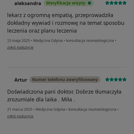
aleksandra
Weryfikacja wizyty
A
lekarz z ogromną empatią, przeprowadziła
dokładny wywiad i rozmowę na temat sposobu
leczenia oraz planu leczenia
23 maja 2025
•
Medyczna Gdynia
•
konsultacja reumatologiczna
•
w opinii użytkownika aleksandra
zgłoś nadużycie
Artur
Numer telefonu zweryfikowany
A
Doświadczona pani doktor. Dobrze tłumaczyła
zrozumiale dla laika . Miła .
21 marca 2025
•
Medyczna Gdynia
•
konsultacja reumatologiczna
•
w opinii użytkownika Artur
zgłoś nadużycie