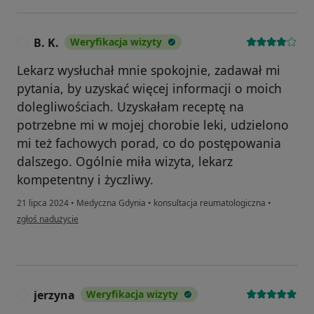
B. K.
Weryfikacja wizyty
B
Lekarz wysłuchał mnie spokojnie, zadawał mi
pytania, by uzyskać więcej informacji o moich
dolegliwościach. Uzyskałam receptę na
potrzebne mi w mojej chorobie leki, udzielono
mi też fachowych porad, co do postępowania
dalszego. Ogólnie miła wizyta, lekarz
kompetentny i życzliwy.
21 lipca 2024
•
Medyczna Gdynia
•
konsultacja reumatologiczna
•
w opinii użytkownika B. K.
zgłoś nadużycie
jerzyna
Weryfikacja wizyty
J