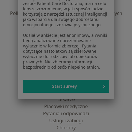
zespół Patient Care Doctoralia, ma na celu
Polityka prywatności profesjonalistów
lepsze zrozumienie, w jaki sposób ludzie
Polityka prywatności dla profesjonalistów, których
korzystają z narzędzi sztucznej inteligencji
jako wsparcia dla swojego dobrostanu
dane pozyskaliśmy samodzielnie
emocjonalnego i zdrowia psychicznego.
Polityka cookies
Jak działają wyniki wyszukiwania
Udział w ankiecie jest anonimowy, a wyniki
będą analizowane i prezentowane
Dostępność
wyłącznie w formie zbiorczej. Pytania
O nas
dotyczące nastolatków są skierowane
Praca
Rekrutujemy!
wyłącznie do rodziców lub opiekunów
prawnych. Nie zbieramy informacji
Partnerzy
bezpośrednio od osób niepełnoletnich.
Centrum prasowe
Kontakt
Start survey
Dla pacjentów
Lekarze
Placówki medyczne
Pytania i odpowiedzi
Usługi i zabiegi
Choroby