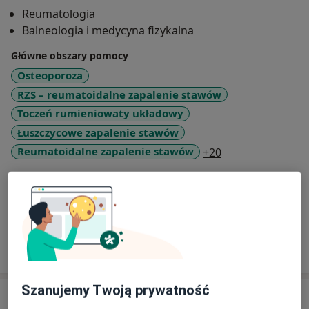
Reumatologia
Balneologia i medycyna fizykalna
Główne obszary pomocy
Osteoporoza
RZS – reumatoidalne zapalenie stawów
Toczeń rumieniowaty układowy
Łuszczycowe zapalenie stawów
a11y_sr_more_di
Reumatoidalne zapalenie stawów
+20
Pacjenci których przyjmuję
Dorośli
Pokaż więcej
o doświadczeniu
Szanujemy Twoją prywatność
Usługi i ceny