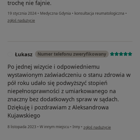
trochę nie fajnie.
19 stycznia 2024
•
Medyczna Gdynia
•
konsultacja reumatologiczna
•
w opinii użytkownika A
zgłoś nadużycie
Łukasz
Numer telefonu zweryfikowany
Ł
Po jednej wizycie i odpowiedniemu
wystawionym zaświadczeniu o stanu zdrowia w
pół roku udało się podwyższyć stopień
niepełnosprawności z umiarkowanego na
znaczny bez dodatkowych spraw w sądach.
Dziękuję i pozdrawiam z Aleksandrowa
Kujawskiego
w opinii użytkownika Łukasz
8 listopada 2023
•
W innym miejscu
•
Inny
•
zgłoś nadużycie