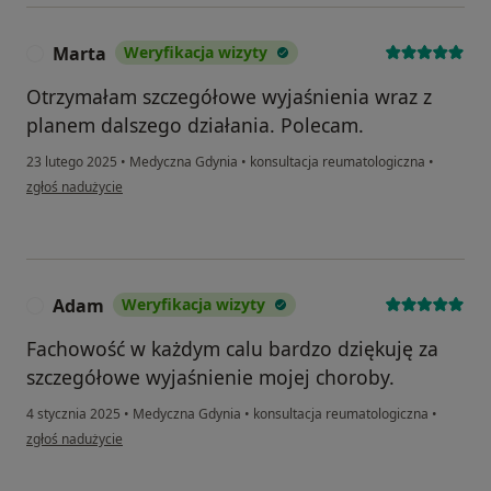
Marta
Weryfikacja wizyty
M
Otrzymałam szczegółowe wyjaśnienia wraz z
planem dalszego działania. Polecam.
23 lutego 2025
•
Medyczna Gdynia
•
konsultacja reumatologiczna
•
w opinii użytkownika Marta
zgłoś nadużycie
Adam
Weryfikacja wizyty
A
Fachowość w każdym calu bardzo dziękuję za
szczegółowe wyjaśnienie mojej choroby.
4 stycznia 2025
•
Medyczna Gdynia
•
konsultacja reumatologiczna
•
w opinii użytkownika Adam
zgłoś nadużycie