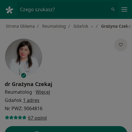
Me
Czego szukasz?
Strona Główna
Reumatolog
Gdańsk
Grażyna Czekaj
Zmień miasto
dr
Grażyna Czekaj
O specjalizacjach
Reumatolog
·
Więcej
Gdańsk
1 adres
Nr PWZ: 9064816
67 opinii