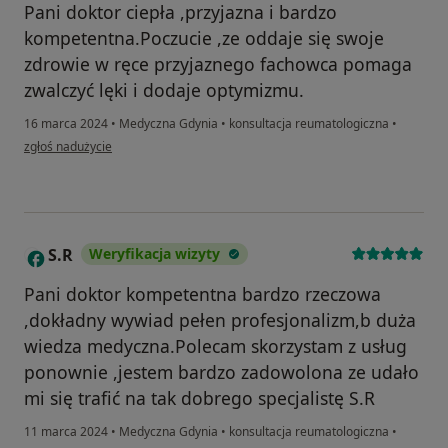
Pani doktor ciepła ,przyjazna i bardzo
kompetentna.Poczucie ,ze oddaje się swoje
zdrowie w ręce przyjaznego fachowca pomaga
zwalczyć lęki i dodaje optymizmu.
16 marca 2024
•
Medyczna Gdynia
•
konsultacja reumatologiczna
•
w opinii użytkownika jerzyna
zgłoś nadużycie
S.R
Weryfikacja wizyty
S
Pani doktor kompetentna bardzo rzeczowa
,dokładny wywiad pełen profesjonalizm,b duża
wiedza medyczna.Polecam skorzystam z usług
ponownie ,jestem bardzo zadowolona ze udało
mi się trafić na tak dobrego specjalistę S.R
11 marca 2024
•
Medyczna Gdynia
•
konsultacja reumatologiczna
•