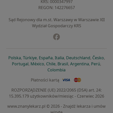
KRS: ⁠0000347997
REGON: ⁠142276657
Sąd Rejonowy dla m.st. Warszawy w Warszawie XII
Wydział Gospodarczy KRS
Facebook
otwiera się w nowej karcie
otwiera się w nowej karcie
otwiera się w nowej karcie
otwiera się w nowej karcie
otwiera się w nowej karci
otwiera się
otwi
Polska
,
Türkiye
,
España
,
Italia
,
Deutschland
,
Česko
,
otwiera się w nowej karcie
otwiera się w nowej karcie
otwiera się w nowej karcie
otwiera się w nowej kar
otwiera się 
otwier
Portugal
,
México
,
Chile
,
Brasil
,
Argentina
,
Perú
,
otwiera się w nowej karc
Colombia
Płatności kartą
ROZPORZĄDZENIE (UE) 2022/2065 (DSA) art. 24:
15.395.179 użytkowników/miesiąc - Czerwiec 2026
www.znanylekarz.pl © 2026 - Znajdź lekarza i umów
wizytę