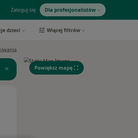
Zaloguj się
Dla profesjonalistów
je dzieci
Więcej filtrów
ukiwania
Powiększ mapę
Wt,
Śr,
Czw,
11 Sie
12 Sie
13 Sie