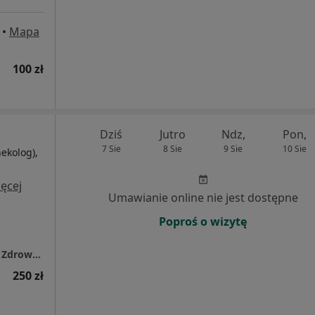
•
Mapa
100 zł
Dziś
Jutro
Ndz,
Pon,
7 Sie
8 Sie
9 Sie
10 Sie
nekolog),
i
ęcej
Umawianie online nie jest dostępne
Poproś o wizytę
Przychodnia Lekarska dla Dzieci i Dorosłych Zdrowy Miś
250 zł