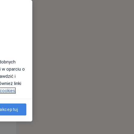
odobnych
Wt,
Śr,
Czw,
i w oparciu o
11 Sie
12 Sie
13 Sie
awdzić i
wnież linki
 cookies
akceptuj