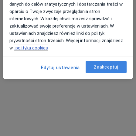
danych do celów statystycznych i dostarczania treści w
oparciu o Twoje zwyczaje przeglądania stron
internetowych. W każdej chwili możesz sprawdzić i
zaktualizować swoje preferencje w ustawieniach. W
ustawieniach znajdziesz również linki do polityk
prywatności stron trzecich. Więcej informacji znajdziesz
w
polityka cookies
Mariusz Lesiczka
·
Więcej
Ginekolog
Zaakceptuj
30 opinii
Edytuj ustawienia
Mikołaja Kopernika 1, Lubaczów
•
Mapa
Prywatny Gabinet Ginekologiczny
Specjalista nie oferuje umawiania online pod tym adresem.
Poproś o wizytę