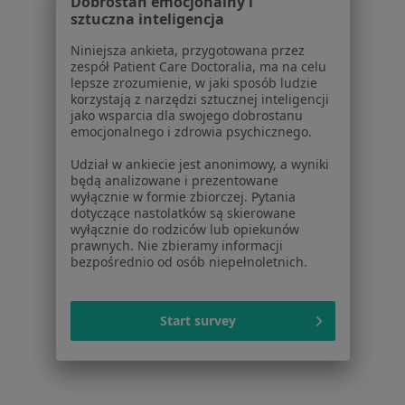
Dobrostan emocjonalny i
Więcej (7)
sztuczna inteligencja
Więcej w kategorii: W pobliżu Oleszyc
Niniejsza ankieta, przygotowana przez
zespół Patient Care Doctoralia, ma na celu
Najczęstsze schorzenia
lepsze zrozumienie, w jaki sposób ludzie
Choroby ginekologiczne Oleszyce
korzystają z narzędzi sztucznej inteligencji
jako wsparcia dla swojego dobrostanu
Choroby piersi Oleszyce
emocjonalnego i zdrowia psychicznego.
Choroby przenoszone drogą płciową Oleszyce
Udział w ankiecie jest anonimowy, a wyniki
będą analizowane i prezentowane
wyłącznie w formie zbiorczej. Pytania
dotyczące nastolatków są skierowane
wyłącznie do rodziców lub opiekunów
Strona Główna
Ginekolog
Oleszyce
Zmień miasto
prawnych. Nie zbieramy informacji
bezpośrednio od osób niepełnoletnich.
Start survey
Serwis
Regulamin