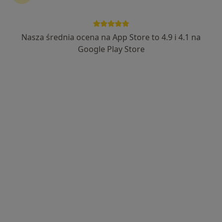
lek. Krzysztof Szpejankowski
·
Więcej
Ginekolog
Nasza średnia ocena na App Store to 4.9 i 4.1 na
544 opinie
Google Play Store
Ginekolog Roku 2024 i 2025 na Podkarpaciu
USG piersi z elastografią , testy HPV, USG 3D
USG piersi z oceną implantów
Adres 1
Adres 2
Jana III Sobieskiego 5A, Oleszyce
•
Mapa
Prywatny Gabinet Ginekologiczno - Położniczy lek.med.Krzysztof Szpejankowski
Konsultacja ginekologiczna
300 zł
Specjalista nie oferuje umawiania online pod tym adresem.
Poproś o wizytę