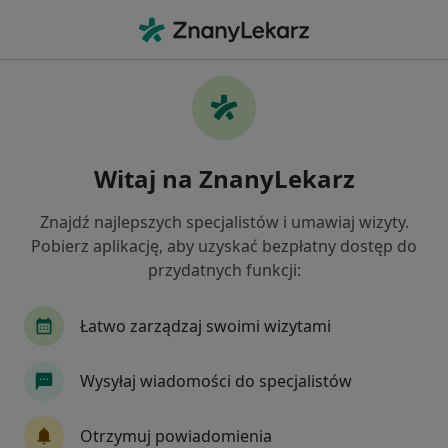
Me
Ginekolog • Oleszyce, podkarpackie
Filtry
Ubezpieczenie
Mapa
Polecani ginekolodzy w Oleszycach
Witaj na ZnanyLekarz
Jak działają wyniki wyszukiwania
Znajdź najlepszych specjalistów i umawiaj wizyty.
Pobierz aplikację, aby uzyskać bezpłatny dostęp do
Wybierz swoje ubezpieczenie
przydatnych funkcji:
Łatwo zarządzaj swoimi wizytami
Wysyłaj wiadomości do specjalistów
Otrzymuj powiadomienia