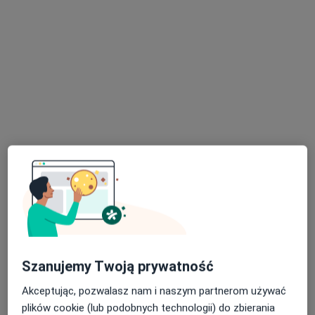
lek. Joanna Pawełek-Kustosz
·
Więcej
Ginekolog
14 opinii
3 Maja 65, Jarosław
•
Mapa
Med-Jar
Konsultacja położnicza
Brak ceny
Specjalista nie oferuje umawiania online pod tym adresem.
Szanujemy Twoją prywatność
Poproś o wizytę
Akceptując, pozwalasz nam i naszym partnerom używać
plików cookie (lub podobnych technologii) do zbierania