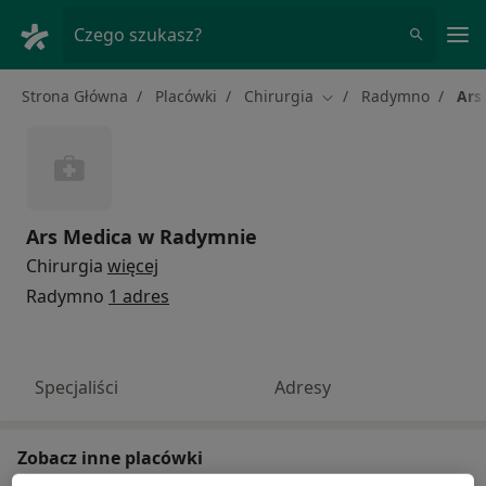
Me
Czego szukasz?
Strona Główna
Placówki
Chirurgia
Radymno
Ars
Zmień miasto
Ars Medica w Radymnie
Chirurgia
więcej
Radymno
1 adres
Specjaliści
Adresy
Zobacz inne placówki