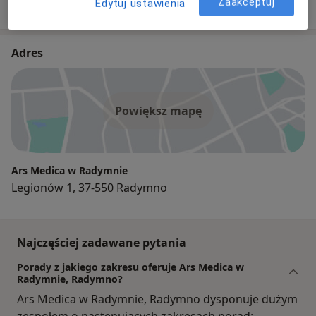
Zaakceptuj
Edytuj ustawienia
Adres
Powiększ mapę
Ars Medica w Radymnie
Legionów 1, 37-550 Radymno
Najczęściej zadawane pytania
Porady z jakiego zakresu oferuje Ars Medica w
Radymnie, Radymno?
Ars Medica w Radymnie, Radymno dysponuje dużym