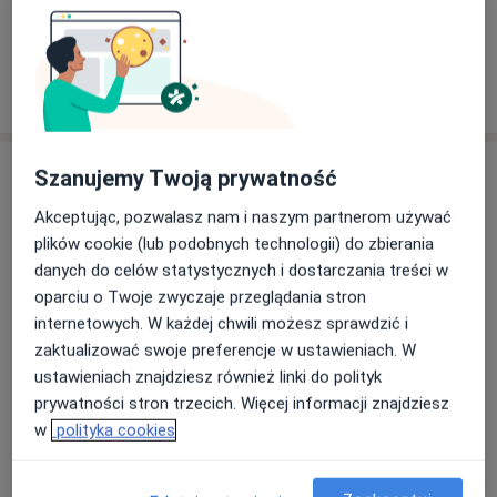
Kogo szukasz?
Chirurg
Ginekolog
Psychiatra
Szukaj innej specjalizacji
Specjaliści
Szanujemy Twoją prywatność
Akceptując, pozwalasz nam i naszym partnerom używać
Chirurg
plików cookie (lub podobnych technologii) do zbierania
danych do celów statystycznych i dostarczania treści w
oparciu o Twoje zwyczaje przeglądania stron
Jerzy Słota
internetowych. W każdej chwili możesz sprawdzić i
zaktualizować swoje preferencje w ustawieniach. W
Chirurg
ustawieniach znajdziesz również linki do polityk
prywatności stron trzecich. Więcej informacji znajdziesz
w
polityka cookies
Tadeusz Brożyna
Chirurg