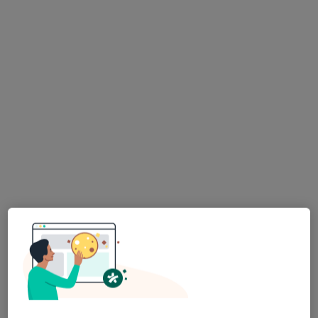
97 opinii
Jeżycka 38/40, Poznań
•
Mapa
Gabinety Chirurgiczne Sowmed
Konsultacja gastrologiczna
330 zł
Specjalista nie oferuje umawiania online pod tym adresem.
Poproś o wizytę
neoMedica - Oddziały Poznań
·
Więcej
Gastrologia, Ginekologia, Urologia