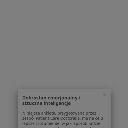
Jeżycka 38/40, Poznań
•
Mapa
Konsultacja gastrologiczna
330 zł
Joanna Kapturzak
gastrolog
Brak dostępnych specjalistów z wolnymi terminami w tym centrum medycznym.
Pokaż profil
Dobrostan emocjonalny i
sztuczna inteligencja
Niniejsza ankieta, przygotowana przez
zespół Patient Care Doctoralia, ma na celu
lepsze zrozumienie, w jaki sposób ludzie