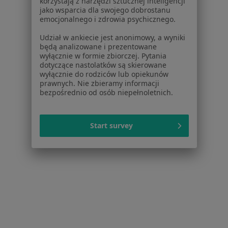
korzystają z narzędzi sztucznej inteligencji
dr n. med. Maciej Mazur
jako wsparcia dla swojego dobrostanu
·
Więcej
Gastrolog, Internista
emocjonalnego i zdrowia psychicznego.
50 opinii
Udział w ankiecie jest anonimowy, a wyniki
ul. Staszica 2/15, Poznań
•
Mapa
będą analizowane i prezentowane
wyłącznie w formie zbiorczej. Pytania
mazurMED Specjalistyczna Praktyka Lekarska Maciej Mazur
dotyczące nastolatków są skierowane
Gastroskopia
Brak ceny
wyłącznie do rodziców lub opiekunów
prawnych. Nie zbieramy informacji
Specjalista nie oferuje umawiania online pod tym adresem.
bezpośrednio od osób niepełnoletnich.
Poproś o wizytę
Start survey