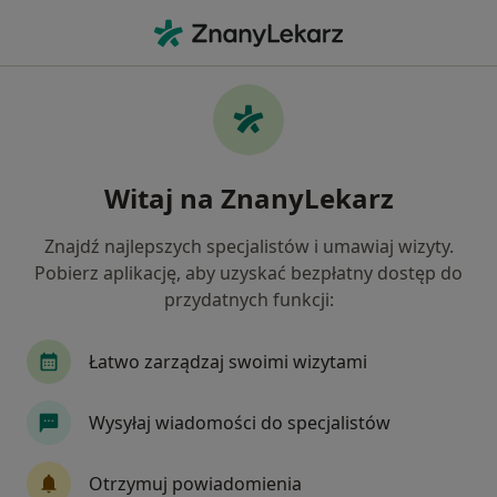
Me
Gastrolog • Jeżyce, Poznań, wielkopolskie
Filtry
Mapa
Gastrolodzy Poznań Jeżyce
Witaj na ZnanyLekarz
Jak działają wyniki wyszukiwania
Znajdź najlepszych specjalistów i umawiaj wizyty.
Pobierz aplikację, aby uzyskać bezpłatny dostęp do
przydatnych funkcji:
Łatwo zarządzaj swoimi wizytami
Wysyłaj wiadomości do specjalistów
Wyróżniony
dr n. med. Marcin Chmielewski
Otrzymuj powiadomienia