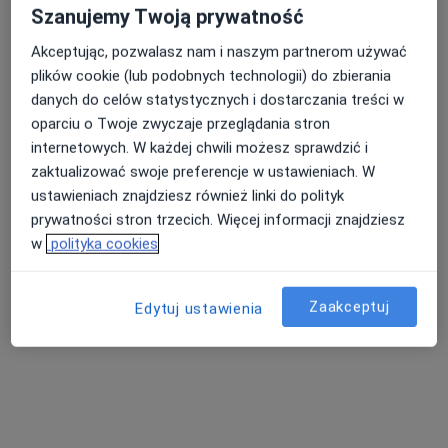
2780 opinii
Szanujemy Twoją prywatność
Kościelna 33 lok. U4, Poznań
•
Mapa
Akceptując, pozwalasz nam i naszym partnerom używać
Konsultacja gastrologiczna (kolejna wizyta)
300 zł
plików cookie (lub podobnych technologii) do zbierania
danych do celów statystycznych i dostarczania treści w
Pokaż więcej usług
oparciu o Twoje zwyczaje przeglądania stron
internetowych. W każdej chwili możesz sprawdzić i
zaktualizować swoje preferencje w ustawieniach. W
dr n. med. Katarzyna
ustawieniach znajdziesz również linki do polityk
Waszak
prywatności stron trzecich. Więcej informacji znajdziesz
gastrolog
w
polityka cookies
Brak dostępnych specjalistów z wolnymi terminami w tym centrum medycznym.
Pokaż profil
Zaakceptuj
Edytuj ustawienia