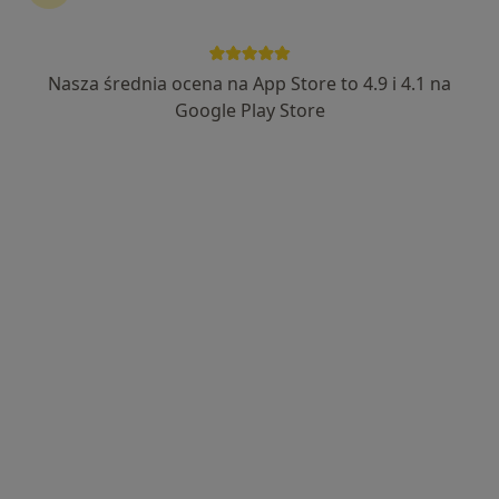
·
Więcej
Gastrolog, Internista
717 opinii
Janusza Meissnera 2J/U1, Poznań
•
Mapa
Nasza średnia ocena na App Store to 4.9 i 4.1 na
Specjalistyczny Gabinet Lekarski
Google Play Store
Konsultacja gastrologiczna (kolejna wizyta)
300 zł
Specjalista nie oferuje umawiania online pod tym adresem.
Poproś o wizytę
lek. Katarzyna Woźniak
·
Więcej
Gastrolog