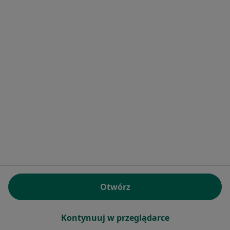
Gastrolog, Pediatra
6 opinii
Szpitalna 27/33, Poznań
•
Mapa
Szpital Kliniczny Uniwersytetu Medycznego im. Karola Marcinkowskiego w Poznaniu
Specjalista nie oferuje umawiania online pod tym adresem.
Poproś o wizytę
Otwórz
Iwona Janina Bączyk
Kontynuuj w przeglądarce
Gastrolog, Pediatra