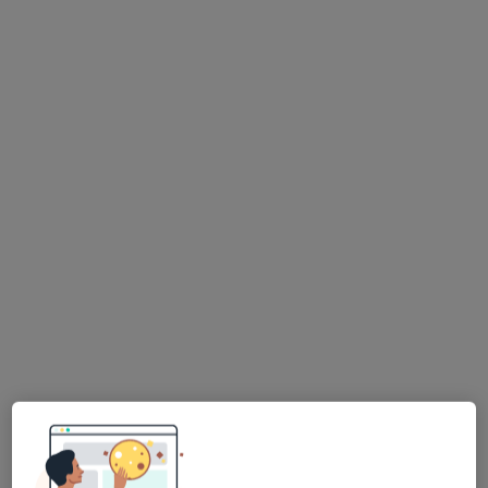
Inni specjaliści w Twojej okolicy
Obecnie nie ma wolnych miejsc. Sprawdź później
nowe oferty.
lek. Anna Błasiak
Gastrolog, Pediatra
6 opinii
ulica PCK 8, Bielsko-Biała
•
Mapa
Wimed Centrum Medyczne
Konsultacja gastrologiczna
330 zł