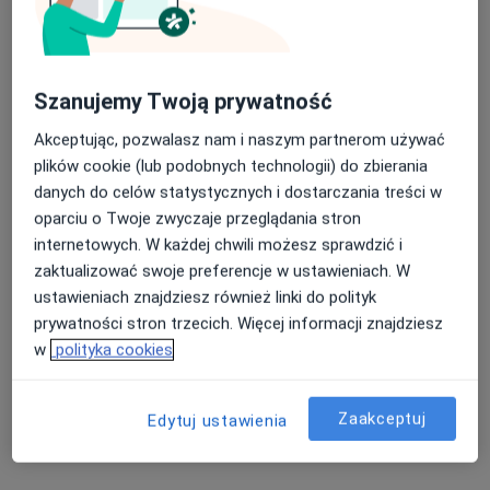
Specjalista nie oferuje umawiania online pod tym adresem.
Poproś o wizytę
Szanujemy Twoją prywatność
Akceptując, pozwalasz nam i naszym partnerom używać
plików cookie (lub podobnych technologii) do zbierania
danych do celów statystycznych i dostarczania treści w
oparciu o Twoje zwyczaje przeglądania stron
internetowych. W każdej chwili możesz sprawdzić i
zaktualizować swoje preferencje w ustawieniach. W
ustawieniach znajdziesz również linki do polityk
prywatności stron trzecich. Więcej informacji znajdziesz
Biel-Med Szpital Pod Bukami
w
polityka cookies
·
Więcej
Gastrologia, Interna, Okulistyka
206 opinii
Zaakceptuj
Szara 5, Bielsko-Biała
•
Mapa
Edytuj ustawienia
Endoskopia
Pokaż więcej usług