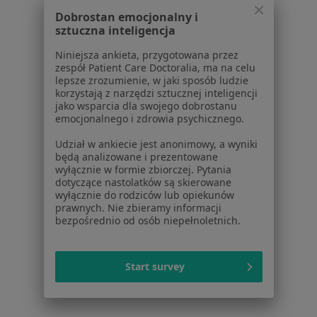
Gastrolodzy w Rybniku
Dobrostan emocjonalny i
sztuczna inteligencja
Gastrolodzy w Żywcu
Niniejsza ankieta, przygotowana przez
Więcej (13)
zespół Patient Care Doctoralia, ma na celu
Więcej w kategorii: W pobliżu Bielska-Białej
lepsze zrozumienie, w jaki sposób ludzie
korzystają z narzędzi sztucznej inteligencji
Najczęstsze schorzenia
jako wsparcia dla swojego dobrostanu
emocjonalnego i zdrowia psychicznego.
Choroby trzustki Bielsko-Biała
Udział w ankiecie jest anonimowy, a wyniki
Choroby wątroby Bielsko-Biała
będą analizowane i prezentowane
wyłącznie w formie zbiorczej. Pytania
Ból barku Bielsko-Biała
dotyczące nastolatków są skierowane
wyłącznie do rodziców lub opiekunów
Ból biodra Bielsko-Biała
prawnych. Nie zbieramy informacji
bezpośrednio od osób niepełnoletnich.
Ból pleców Bielsko-Biała
Więcej (15)
Więcej w kategorii: Najczęstsze schorzenia
Start survey
Strona Główna
Gastrolog
Bielsko-Biała
Zmień miasto
Zmień miasto