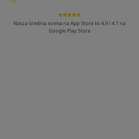
lek. Maciej Bugajski
·
Więcej
Gastrolog, Internista
Nasza średnia ocena na App Store to 4.9 i 4.1 na
Mazańcowice 1045, Mazańcowice
•
Mapa
Google Play Store
„Medea” Centrum Medyczne
Gastroskopia
od 500 zł
Specjalista nie oferuje umawiania online pod tym adresem.
Poproś o wizytę
Dostępni specjaliści
Specjaliści znajdują się poza Bielsko-Biała, śląskie, w
obszarach bliskich Twojemu wyszukiwaniu.