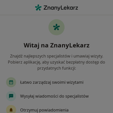
Me
Gastrolog • Bielsko-Biała, śląskie
Filtry
Ubezpieczenie
Mapa
Polecani gastrolodzy w Bielsku-Białej
Witaj na ZnanyLekarz
Jak działają wyniki wyszukiwania
Znajdź najlepszych specjalistów i umawiaj wizyty.
Pobierz aplikację, aby uzyskać bezpłatny dostęp do
Wybierz swoje ubezpieczenie
przydatnych funkcji:
Łatwo zarządzaj swoimi wizytami
Wysyłaj wiadomości do specjalistów
Otrzymuj powiadomienia