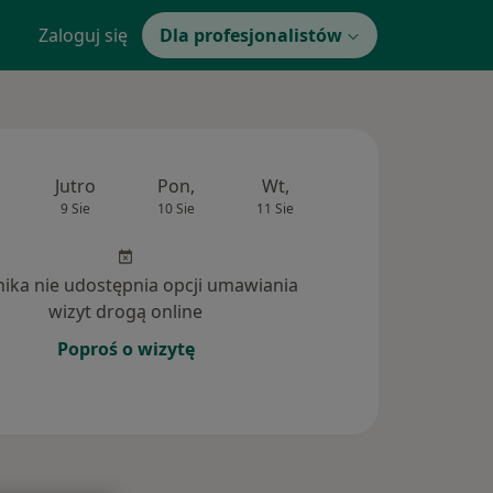
Zaloguj się
Dla profesjonalistów
Jutro
Pon,
Wt,
Śr,
Czw
9 Sie
10 Sie
11 Sie
12 Sie
13 Si
inika nie udostępnia opcji umawiania
wizyt drogą online
Poproś o wizytę