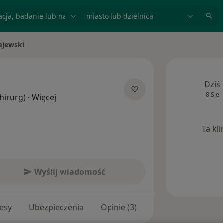
acja, badanie lub nazwisko
miasto lub dzielnica
iejewski
Dziś
8 Sie
O specjalizacjach
Chirurg)
·
Więcej
Ta kl
Wyślij wiadomość
esy
Ubezpieczenia
Opinie (3)