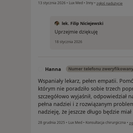
w opinii użytkownika P
13 stycznia 2026
•
Lux Med
•
Inny
•
zgłoś nadużycie
lek. Filip Niciejewski
Uprzejmie dziękuję
18 stycznia 2026
Hanna
Numer telefonu zweryfikowan
H
Wspaniały lekarz, pełen empatii. Pom
którym nie poradziło sobie trzech pop
szczegółowo wyjaśnił, odpowiedział n
pełna nadziei i z rozwiązanym probl
nadzieję, że jeszcze długo będzie miał 
w 
28 grudnia 2025
•
Lux Med
•
Konsultacja chirurgiczna
•
zg