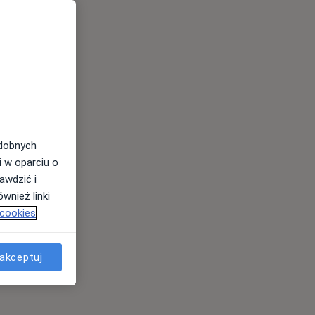
odobnych
i w oparciu o
awdzić i
wnież linki
 cookies
akceptuj