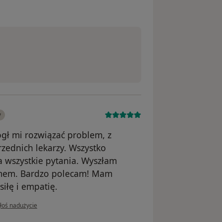
iotr
y
ógł mi rozwiązać problem, z
rzednich lekarzy. Wszystko
a wszystkie pytania. Wyszłam
emem. Bardzo polecam! Mam
siłę i empatię.
opinii użytkownika Hanna
łoś nadużycie