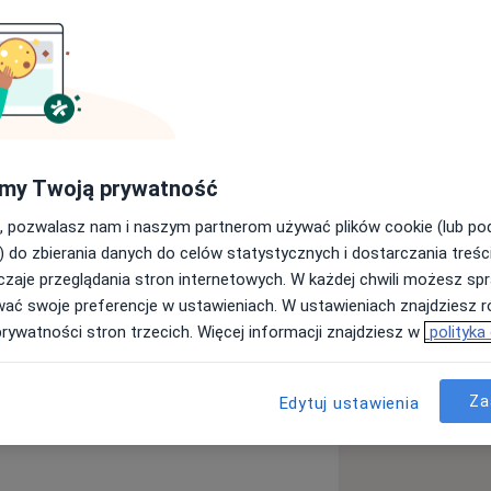
ólnej.
ynarki Wojennej w Gdańsku.
erzynie.
my Twoją prywatność
, pozwalasz nam i naszym partnerom używać plików cookie (lub p
) do zbierania danych do celów statystycznych i dostarczania treśc
azyjna. Chirurgia kolorektalna.
zaje przeglądania stron internetowych. W każdej chwili możesz spr
wać swoje preferencje w ustawieniach. W ustawieniach znajdziesz ró
prywatności stron trzecich. Więcej informacji znajdziesz w
polityka
skiego-Crohna
a11y_sr_more_diseases
dowa
Za
+75
Edytuj ustawienia