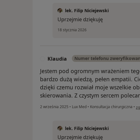
lek. Filip Niciejewski
Uprzejmie dziękuję
18 stycznia 2026
Klaudia
Numer telefonu zweryfikowa
K
Jestem pod ogromnym wrażeniem tego, 
bardzo dużą wiedzą, pełen empatii. Ci
dzięki czemu rozwiał moje wszelkie ob
skierowania. Z czystym sercem poleca
w 
2 września 2025
•
Lux Med
•
Konsultacja chirurgiczna
•
zg
lek. Filip Niciejewski
Uprzejmie dziękuję