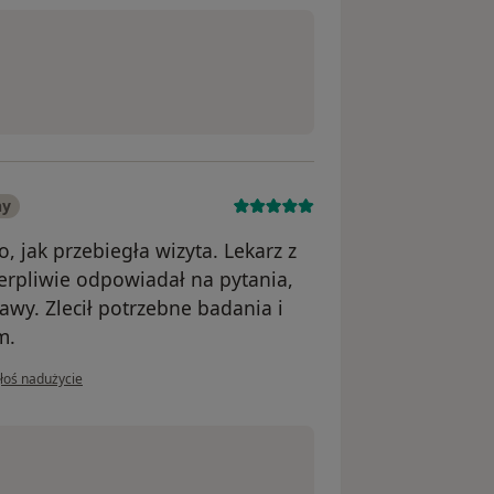
ny
jak przebiegła wizyta. Lekarz z
erpliwie odpowiadał na pytania,
awy. Zlecił potrzebne badania i
m.
opinii użytkownika Klaudia
łoś nadużycie