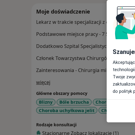
Moje doświadczenie
Lekarz w trakcie specjalizacji z chirurgii og
Podstawowe miejsce pracy - 7 Szpital Mar
Dodatkowo Szpital Specjalistyczny w Kości
Szanuje
Członek Towarzystwa Chirurgów Polskich.
Akceptując
technologii
Zainteresowania - Chirurgia minimalnie inw
Twoje zwyc
O mnie
więcej
zaktualizo
do polityk 
Główne obszary pomocy
Blizny
Bóle brzucha
Choroba Leśniow
Choroba uchyłkowa jelit
Choroba wrzo
Rodzaje konsultacji
Stacjonarne
Zobacz lokalizacje (1)