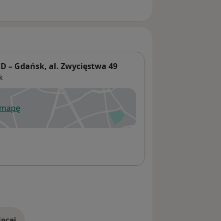
 – Gdańsk, al. Zwycięstwa 49
k
 mapę
wiera się w nowej karcie
ęcej