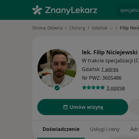
specjaliz
Strona Główna
Chirurg
Gdańsk
Filip Nic
Zmień miasto
lek.
Filip Niciejewski
W trakcie specjalizacji (
Gdańsk
1 adres
Nr PWZ: 3605486
3 opinie
Umów wizytę
Doświadczenie
Usługi i ceny
Adr