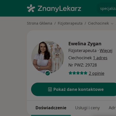
specjaliz
Strona Główna
Fizjoterapeuta
Ciechocinek
Zm
Ewelina Zygan
O
Fizjoterapeuta
·
Więcej
Ciechocinek
1 adres
Nr PWZ: 29728
2 opinie
Pokaż dane kontaktowe
Doświadczenie
Usługi i ceny
Adr