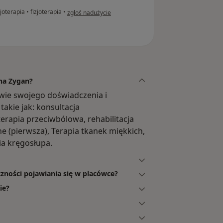
w opinii użytkownika Ania W.
joterapia
•
fizjoterapia
•
zgłoś nadużycie
ina Zygan?
awie swojego doświadczenia i
takie jak: konsultacja
terapia przeciwbólowa, rehabilitacja
ne (pierwsza), Terapia tkanek miękkich,
ia kręgosłupa.
czności pojawiania się w placówce?
ie?