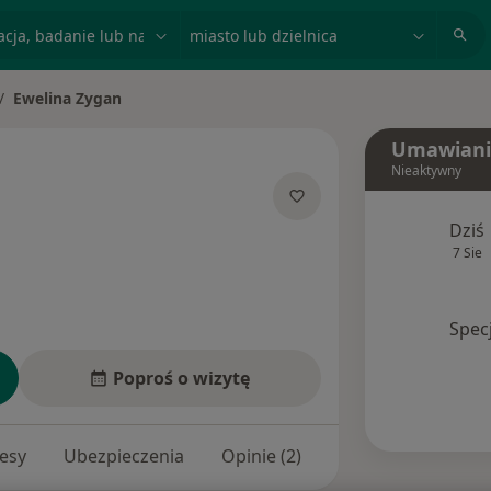
acja, badanie lub nazwisko
miasto lub dzielnica
Ewelina Zygan
ień miasto
Umawiani
Nieaktywny
 specjalizacjach
Dziś
7 Sie
Spec
Poproś o wizytę
esy
Ubezpieczenia
Opinie (2)