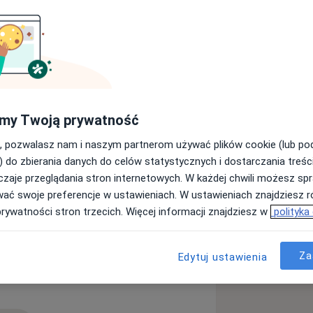
wspieram moich pacjentów w
obie.
im doświadczeniem.
listycznie.
my Twoją prywatność
 Fizycznego w Poznaniu.
 z zakresu terapii manualnej. Na
, pozwalasz nam i naszym partnerom używać plików cookie (lub p
enth Konzept, który ukończyłam
) do zbierania danych do celów statystycznych i dostarczania treśc
ytuł MT.
zaje przeglądania stron internetowych. W każdej chwili możesz spr
tniego szkolenia rozwijającego
wać swoje preferencje w ustawieniach. W ustawieniach znajdziesz ró
rnational Federation of Orthoapedic
prywatności stron trzecich. Więcej informacji znajdziesz w
polityka
ie zdając egzamin przed
amym do elitarnego grona terapeutów
.
Za
Edytuj ustawienia
 kulszowa
Stany pooperacyjne
styki obrazowej.
s
 umysłu) podczas szkoleń z zakresu