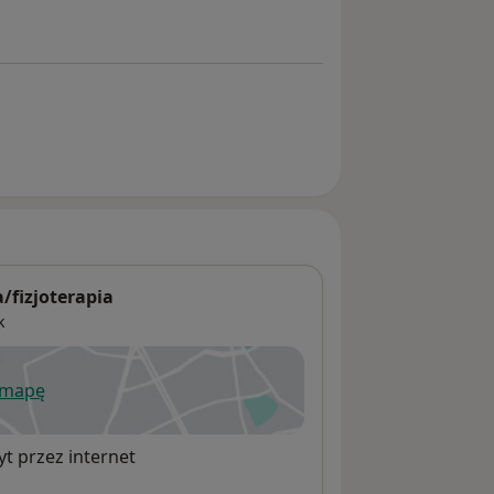
/fizjoterapia
k
 mapę
wiera się w nowej karcie
t przez internet