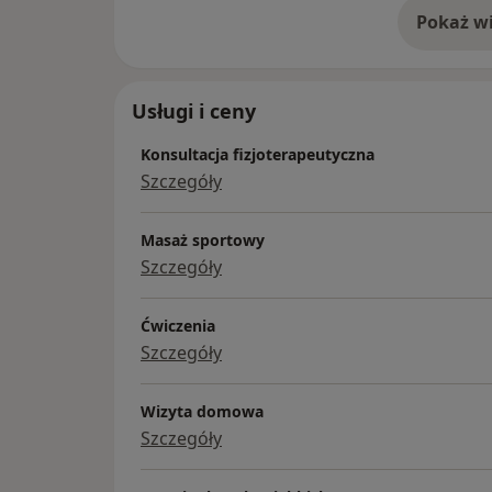
Zajmuję się głównie terapią manualną kr
Pokaż wi
o 
przywracaniem zdrowia i sprawności pacj
neurologicznymi, stomatologicznymi oraz
Prowadzę także terapię wisceralną w u pac
Usługi i ceny
nadwrażliwego, refluksem, zgagą.
Zajmuję się także mniej kojarzonymi z fizjo
Konsultacja fizjoterapeutyczna
menstruacyjne, bóle głowy, bruksizm.
Szczegóły
Masaż sportowy
Szczegóły
Ćwiczenia
Szczegóły
Wizyta domowa
Szczegóły