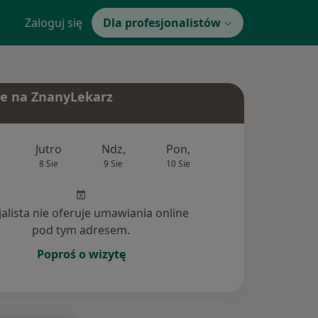
Zaloguj się
Dla profesjonalistów
e na ZnanyLekarz
Jutro
Ndz,
Pon,
Wt,
Śr,
8 Sie
9 Sie
10 Sie
11 Sie
12 Si
jalista nie oferuje umawiania online
pod tym adresem.
Poproś o wizytę