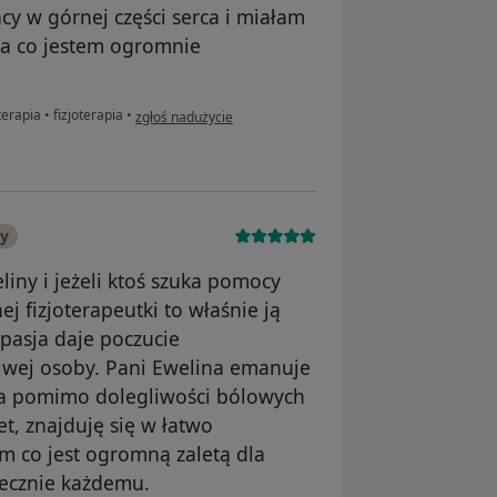
y w górnej części serca i miałam
.za co jestem ogromnie
w opinii użytkownika Paulina
terapia
•
fizjoterapia
•
zgłoś nadużycie
ny
liny i jeżeli ktoś szuka pomocy
j fizjoterapeutki to właśnie ją
pasja daje poczucie
ciwej osoby. Pani Ewelina emanuje
ta pomimo dolegliwości bólowych
et, znajduję się w łatwo
 co jest ogromną zaletą dla
ecznie każdemu.