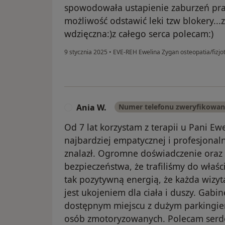
spowodowała ustapienie zaburzeń prac
możliwość odstawić leki tzw blokery..
wdzięczna:)z całego serca polecam:)
9 stycznia 2025
•
EVE-REH Ewelina Zygan osteopatia/fizjo
Ania W.
Numer telefonu zweryfikowa
A
Od 7 lat korzystam z terapii u Pani Ewe
najbardziej empatycznej i profesjonalne
znalazł. Ogromne doświadczenie oraz 
bezpieczeństwa, że trafiliśmy do właś
tak pozytywną energią, że każda wizy
jest ukojeniem dla ciała i duszy. Gabin
dostępnym miejscu z dużym parkingiem
osób zmotoryzowanych. Polecam serd