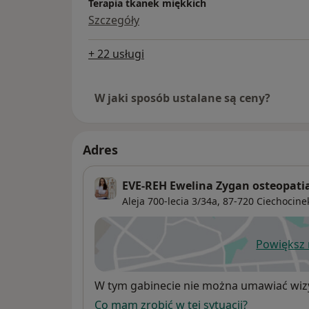
Terapia tkanek miękkich
Szczegóły
+ 22 usługi
W jaki sposób ustalane są ceny?
Adres
EVE-REH Ewelina Zygan osteopatia
Aleja 700-lecia 3/34a,
87-720
Ciechocine
Powiększ
ot
Dostępność
W tym gabinecie nie można umawiać wizy
Co mam zrobić w tej sytuacji?