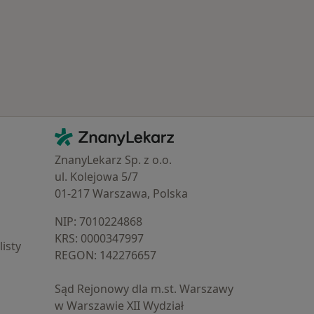
Kontakt
ZnanyLekarz - Strona główna
ZnanyLekarz Sp. z o.o.
ul. Kolejowa 5/7
01-217 Warszawa, Polska
NIP: ⁠7010224868
KRS: ⁠0000347997
isty
REGON: ⁠142276657
Sąd Rejonowy dla m.st. Warszawy
w Warszawie XII Wydział