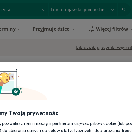
acja, badanie lub nazwisko
miasto lub dzielnica
erminy
Przyjmuje dzieci
Więcej filtrów
Jak działają wyniki wysz
Dziś
Jutro
Ndz,
Pon,
7 Sie
8 Sie
9 Sie
10 Sie
Umawianie online nie jest dostępne
Poproś o wizytę
my Twoją prywatność
rak ceny
, pozwalasz nam i naszym partnerom używać plików cookie (lub p
) do zbierania danych do celów statystycznych i dostarczania treśc