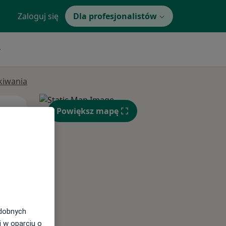
Zaloguj się
Dla profesjonalistów
ukiwania
Wt,
Śr,
Czw,
Powiększ mapę
11 Sie
12 Sie
13 Sie
odobnych
i w oparciu o