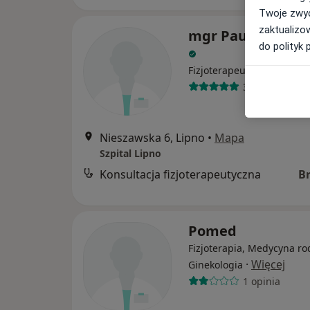
Twoje zwyc
zaktualizo
mgr Paulina Konc
do polityk 
·
Więcej
Fizjoterapeuta
3 opinie
Nieszawska 6, Lipno
•
Mapa
Szpital Lipno
Konsultacja fizjoterapeutyczna
B
Pomed
Fizjoterapia, Medycyna ro
·
Więcej
Ginekologia
1 opinia