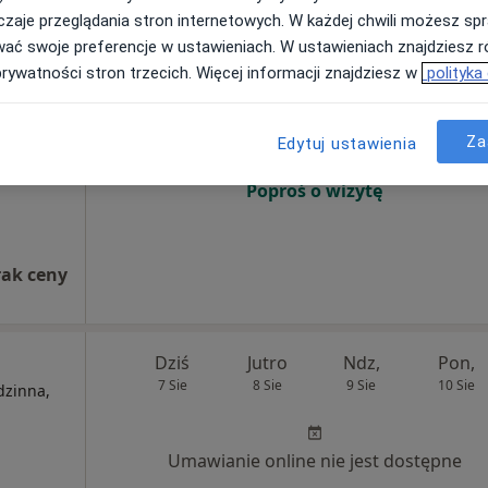
zaje przeglądania stron internetowych. W każdej chwili możesz spr
wać swoje preferencje w ustawieniach. W ustawieniach znajdziesz ró
zalska
Dziś
Jutro
Ndz,
Pon,
prywatności stron trzecich. Więcej informacji znajdziesz w
polityka
7 Sie
8 Sie
9 Sie
10 Sie
Za
Edytuj ustawienia
Umawianie online nie jest dostępne
Poproś o wizytę
rak ceny
Dziś
Jutro
Ndz,
Pon,
7 Sie
8 Sie
9 Sie
10 Sie
dzinna,
Umawianie online nie jest dostępne