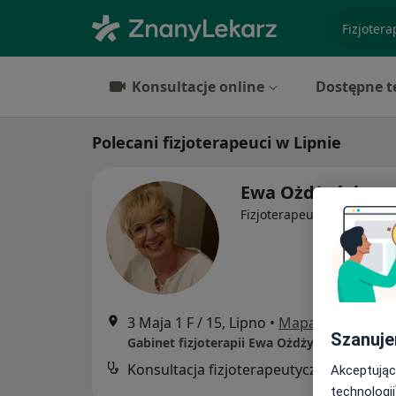
specjaliz
Konsultacje online
Dostępne t
Polecani fizjoterapeuci w Lipnie
Ewa Ożdżyńska
·
Więcej
Fizjoterapeuta
3 Maja 1 F / 15, Lipno
•
Mapa
Szanuje
Gabinet fizjoterapii Ewa Ożdżyńska
Konsultacja fizjoterapeutyczna
B
Akceptując
technologii