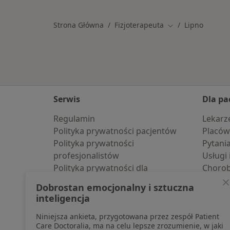
Strona Główna
Fizjoterapeuta
Lipno
Zmień miasto
Serwis
Dla pa
Regulamin
Lekarz
Polityka prywatności pacjentów
Placów
Polityka prywatności
Pytani
profesjonalistów
Usługi 
Polityka prywatności dla
Choro
profesjonalistów, których dane
Pomoc
Dobrostan emocjonalny i sztuczna
pozyskaliśmy samodzielnie
Aplika
inteligencja
Polityka cookies
Blog d
Niniejsza ankieta, przygotowana przez zespół Patient
Jak działają wyniki wyszukiwania
Care Doctoralia, ma na celu lepsze zrozumienie, w jaki
Dostępność