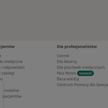
cjentów
Dla profesjonalistów
e
Cennik
ki medyczne
Dla lekarzy
a i odpowiedzi
Dla placówek medycznych
i zabiegi
Noa Notes
nowość
by
Baza wiedzy
Centrum Pomocy dla Specjal
cje mobilne
la pacjentów