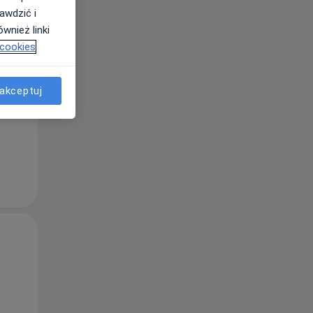
awdzić i
wnież linki
Wt,
Śr,
Czw,
 cookies
11 Sie
12 Sie
13 Sie
akceptuj
Wt,
Śr,
Czw,
11 Sie
12 Sie
13 Sie