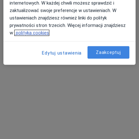
internetowych. W każdej chwili możesz sprawdzić i
Specjalista nie oferuje umawiania online pod tym adresem.
zaktualizować swoje preferencje w ustawieniach. W
ustawieniach znajdziesz również linki do polityk
Poproś o wizytę
prywatności stron trzecich. Więcej informacji znajdziesz
w
polityka cookies
Zaakceptuj
Edytuj ustawienia
Łukasz Tyłka
Fizjoterapeuta
Kościuszki 8, Rogowo
•
Mapa
Niepubliczny Zakład Opieki Zdrowotnej "Przychodnia Lekarska" w Rogowie
Specjalista nie oferuje umawiania online pod tym adresem.