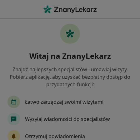
Me
Fizjoterapeuta • Rypin, kujawsko-pomorskie
Filtry
Mapa
Polecani fizjoterapeuci w Rypinie
Witaj na ZnanyLekarz
Jak działają wyniki wyszukiwania
Znajdź najlepszych specjalistów i umawiaj wizyty.
Pobierz aplikację, aby uzyskać bezpłatny dostęp do
przydatnych funkcji:
Łatwo zarządzaj swoimi wizytami
Wysyłaj wiadomości do specjalistów
Marcin Żyra
Fizjoterapeuta
Otrzymuj powiadomienia