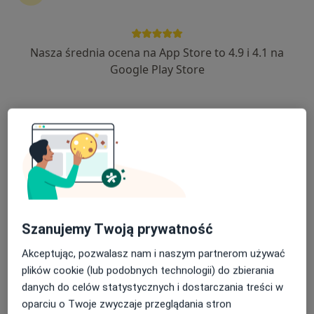
87-500 Rypin, c
•
Mapa
Gabinet Lekarski
Specjalista nie oferuje umawiania online pod tym adresem.
Nasza średnia ocena na App Store to 4.9 i 4.1 na
Google Play Store
Poproś o wizytę
Szanujemy Twoją prywatność
Ryszard Tuchowski
Akceptując, pozwalasz nam i naszym partnerom używać
Fizjoterapeuta, Laryngolog
1 opinia
plików cookie (lub podobnych technologii) do zbierania
danych do celów statystycznych i dostarczania treści w
Ul. Ogrodowa 36, Rypin
•
Mapa
oparciu o Twoje zwyczaje przeglądania stron
Gabinet lekarski