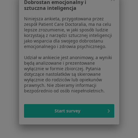
Aplikacje mobilne
Dobrostan emocjonalny i
sztuczna inteligencja
Blog dla pacjentów
Niniejsza ankieta, przygotowana przez
Dla profesjonalistów
zespół Patient Care Doctoralia, ma na celu
lepsze zrozumienie, w jaki sposób ludzie
Cennik
korzystają z narzędzi sztucznej inteligencji
Dla lekarzy
jako wsparcia dla swojego dobrostanu
emocjonalnego i zdrowia psychicznego.
Dla placówek medycznych
Noa Notes
nowość
Udział w ankiecie jest anonimowy, a wyniki
Baza wiedzy
będą analizowane i prezentowane
wyłącznie w formie zbiorczej. Pytania
Centrum Pomocy dla Specjalisty
dotyczące nastolatków są skierowane
wyłącznie do rodziców lub opiekunów
Kontakt
prawnych. Nie zbieramy informacji
ZnanyLekarz - Strona główna
bezpośrednio od osób niepełnoletnich.
ZnanyLekarz Sp. z o.o.
ul. Kolejowa 5/7
Start survey
01-217 Warszawa, Polska
NIP: ⁠7010224868
KRS: ⁠0000347997