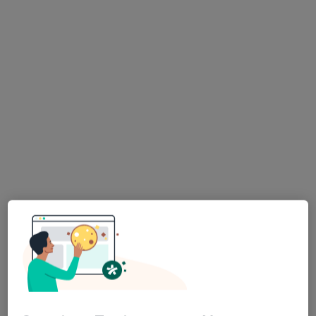
Nieustannie podnoszę swoje kwalifikacje i
umiejętności zawodowe uczestnicząc w licznych
kursach, szkoleniach oraz konferencjach, zdobywając
liczne nowe doświadczenia. Jestem członkiem
towarzystw naukowych PTGiP, ISUOG, FMF.
O mnie
więcej
Zakres porad
Położnictwo i ginekologia
Perinatologia
Perinatologia
Położnictwo i ginekologia
Główne obszary pomocy
Patologia ciąży
Cukrzyca ciążowa
Nadciśnienie tętnicze w ciąży
Choroby ginekologiczne
a11y_sr_more_diseas
Zaburzenia miesiączkowania
+15