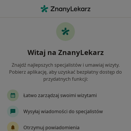
Me
Czego szukasz?
Strona Główna
Ginekolog
Wrocław
Ewelina Sądaj
Zmień miasto
Witaj na ZnanyLekarz
Znajdź najlepszych specjalistów i umawiaj wizyty.
Pobierz aplikację, aby uzyskać bezpłatny dostęp do
przydatnych funkcji:
lek.
Ewelina Sądaj
O specjalizacjach
Ginekolog
·
Więcej
Łatwo zarządzaj swoimi wizytami
Wrocław
3 adresy
Nr PWZ: 3543510
Wysyłaj wiadomości do specjalistów
163 opinie
Otrzymuj powiadomienia