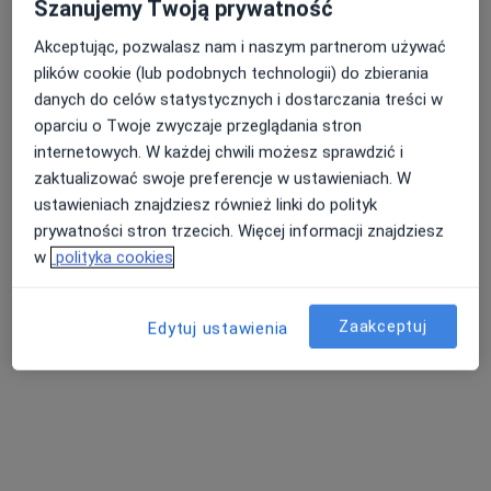
Szanujemy Twoją prywatność
Pacjenci których przyjmuję
Akceptując, pozwalasz nam i naszym partnerom używać
Dorośli (Tylko pod niektórymi adresami)
plików cookie (lub podobnych technologii) do zbierania
Dzieci w wieku od 14 lat (Tylko pod niektórymi
danych do celów statystycznych i dostarczania treści w
adresami)
oparciu o Twoje zwyczaje przeglądania stron
internetowych. W każdej chwili możesz sprawdzić i
Rodzaje konsultacji
zaktualizować swoje preferencje w ustawieniach. W
Stacjonarne
Zobacz lokalizacje (2)
ustawieniach znajdziesz również linki do polityk
prywatności stron trzecich. Więcej informacji znajdziesz
w
polityka cookies
Pokaż więcej
o doświadczeniu
Zaakceptuj
Edytuj ustawienia
Aktualności
lek. Ewelina Sądaj
Królewiecka 161/14, 54-117 Wrocław
W Centrum Medycznym Sonokard realizujemy
program Badań Prenatalnych w ramach NFZ.