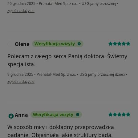
20 grudnia 2025
•
Prenatal-Med Sp. z o.o.
•
USG jamy brzusznej
•
w opinii użytkownika Katarzyna
zgłoś nadużycie
Olena
Weryfikacja wizyty
O
Polecam z całego serca Panią doktora. Świetny
specjalista.
9 grudnia 2025
•
Prenatal-Med Sp. z o.o.
•
USG jamy brzusznej dzieci
•
w opinii użytkownika Olena
zgłoś nadużycie
Anna
Weryfikacja wizyty
A
W sposób miły i dokładny przeprowadziła
badanie. Objaśniała jakie struktury bada.