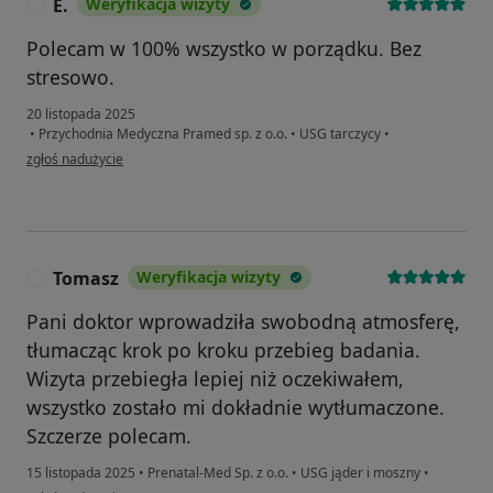
E.
Weryfikacja wizyty
E
Polecam w 100% wszystko w porządku. Bez
stresowo.
20 listopada 2025
•
Przychodnia Medyczna Pramed sp. z o.o.
•
USG tarczycy
•
w opinii użytkownika E.
zgłoś nadużycie
Tomasz
Weryfikacja wizyty
T
Pani doktor wprowadziła swobodną atmosferę,
tłumacząc krok po kroku przebieg badania.
Wizyta przebiegła lepiej niż oczekiwałem,
wszystko zostało mi dokładnie wytłumaczone.
Szczerze polecam.
15 listopada 2025
•
Prenatal-Med Sp. z o.o.
•
USG jąder i moszny
•
w opinii użytkownika Tomasz