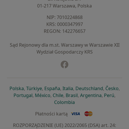
01-217 Warszawa, Polska
NIP: ⁠7010224868
KRS: ⁠0000347997
REGON: ⁠142276657
Sąd Rejonowy dla m.st. Warszawy w Warszawie XII
Wydział Gospodarczy KRS
Facebook
otwiera się w nowej karcie
otwiera się w nowej karcie
otwiera się w nowej karcie
otwiera się w nowej karcie
otwiera się w nowej karci
otwiera się
otwi
Polska
,
Türkiye
,
España
,
Italia
,
Deutschland
,
Česko
,
otwiera się w nowej karcie
otwiera się w nowej karcie
otwiera się w nowej karcie
otwiera się w nowej kar
otwiera się 
otwier
Portugal
,
México
,
Chile
,
Brasil
,
Argentina
,
Perú
,
otwiera się w nowej karc
Colombia
Płatności kartą
ROZPORZĄDZENIE (UE) 2022/2065 (DSA) art. 24: