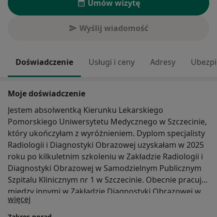
Umów wizytę
Wyślij wiadomość
Doświadczenie
Usługi i ceny
Adresy
Ubezpi
Moje doświadczenie
Jestem absolwentką Kierunku Lekarskiego
Pomorskiego Uniwersytetu Medycznego w Szczecinie,
który ukończyłam z wyróżnieniem. Dyplom specjalisty
Radiologii i Diagnostyki Obrazowej uzyskałam w 2025
roku po kilkuletnim szkoleniu w Zakładzie Radiologii i
Diagnostyki Obrazowej w Samodzielnym Publicznym
Szpitalu Klinicznym nr 1 w Szczecinie. Obecnie pracuję
między innymi w Zakładzie Diagnostyki Obrazowej w
O mnie
więcej
Policach w Uniwersyteckim Szpitalu Klinicznym nr 1.
Nieustannie podnoszę swoje kwalifikacje biorąc udział
Zakres porad