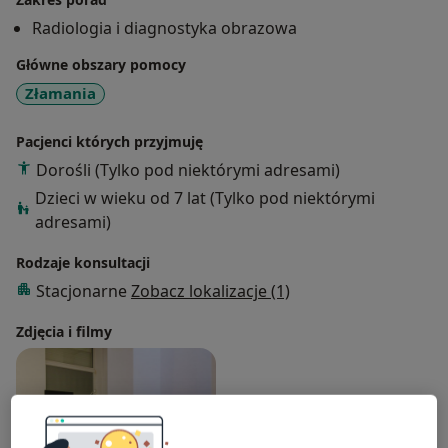
w licznych szkoleniach i kursach.
Radiologia i diagnostyka obrazowa
Główne obszary pomocy
Złamania
Pacjenci których przyjmuję
Dorośli (Tylko pod niektórymi adresami)
Dzieci w wieku od 7 lat (Tylko pod niektórymi
adresami)
Rodzaje konsultacji
Stacjonarne
Zobacz lokalizacje (1)
Zdjęcia i filmy