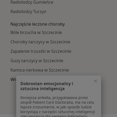
Radiolodzy Gumieńce
Radiolodzy Turzyn
Najczęście leczone choroby
Bóle brzucha w Szczecinie
Choroby tarczycy w Szczecinie
Zapalenie trzustki w Szczecinie
Guzy tarczycy w Szczecinie
Kamica nerkowa w Szczecinie
Więcej (15)
Dobrostan emocjonalny i
Więcej w kategorii: Najczęście leczone chorob
sztuczna inteligencja
Niniejsza ankieta, przygotowana przez
zespół Patient Care Doctoralia, ma na celu
lepsze zrozumienie, w jaki sposób ludzie
korzystają z narzędzi sztucznej inteligencji
jako wsparcia dla swojego dobrostanu