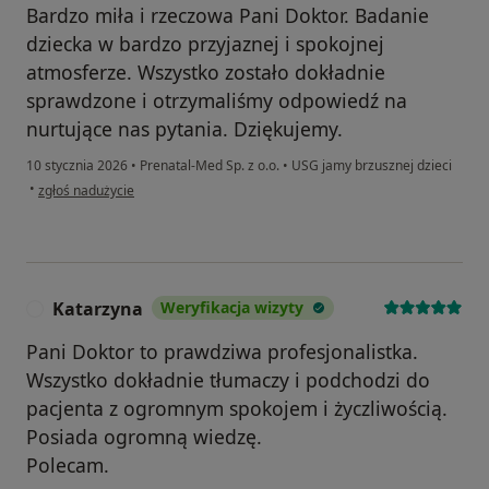
Bardzo miła i rzeczowa Pani Doktor. Badanie
dziecka w bardzo przyjaznej i spokojnej
atmosferze. Wszystko zostało dokładnie
sprawdzone i otrzymaliśmy odpowiedź na
nurtujące nas pytania. Dziękujemy.
10 stycznia 2026
•
Prenatal-Med Sp. z o.o.
•
USG jamy brzusznej dzieci
w opinii użytkownika Magdalena
•
zgłoś nadużycie
Katarzyna
Weryfikacja wizyty
K
Pani Doktor to prawdziwa profesjonalistka.
Wszystko dokładnie tłumaczy i podchodzi do
pacjenta z ogromnym spokojem i życzliwością.
Posiada ogromną wiedzę.
Polecam.