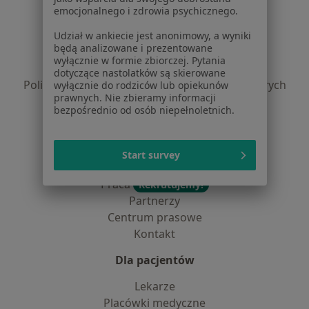
Serwis
emocjonalnego i zdrowia psychicznego.
Regulamin
Udział w ankiecie jest anonimowy, a wyniki
będą analizowane i prezentowane
Polityka prywatności pacjentów
wyłącznie w formie zbiorczej. Pytania
Polityka prywatności profesjonalistów
dotyczące nastolatków są skierowane
Polityka prywatności dla profesjonalistów, których
wyłącznie do rodziców lub opiekunów
prawnych. Nie zbieramy informacji
dane pozyskaliśmy samodzielnie
bezpośrednio od osób niepełnoletnich.
Polityka cookies
Jak działają wyniki wyszukiwania
Dostępność
Start survey
O nas
Praca
Rekrutujemy!
Partnerzy
Centrum prasowe
Kontakt
Dla pacjentów
Lekarze
Placówki medyczne