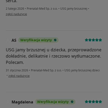
serca.
2 lutego 2026
•
Prenatal-Med Sp. z o.o.
•
USG jamy brzusznej
•
w opinii użytkownika Klaudia
zgłoś nadużycie
AS
Weryfikacja wizyty
A
USG jamy brzusznej u dziecka, przeprowadzone
dokładnie, delikatnie i rzeczowo wytłumaczone.
Polecam.
31 stycznia 2026
•
Prenatal-Med Sp. z o.o.
•
USG jamy brzusznej dzieci
w opinii użytkownika AS
•
zgłoś nadużycie
Magdalena
Weryfikacja wizyty
M