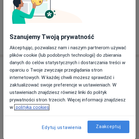
Zobacz galerię (1)
Szanujemy Twoją prywatność
Pokaż więcej
o doświadczeniu
Akceptując, pozwalasz nam i naszym partnerom używać
plików cookie (lub podobnych technologii) do zbierania
danych do celów statystycznych i dostarczania treści w
Usługi i ceny
oparciu o Twoje zwyczaje przeglądania stron
USG jamy brzusznej
internetowych. W każdej chwili możesz sprawdzić i
200 zł - 300 zł
Szczegóły
zaktualizować swoje preferencje w ustawieniach. W
ustawieniach znajdziesz również linki do polityk
prywatności stron trzecich. Więcej informacji znajdziesz
USG obwodowych węzłów chłonnych (szyjne, nad - i
podobojczykowe, pachowe)
w
polityka cookies
500 zł
Szczegóły
Zaakceptuj
Edytuj ustawienia
USG węzłów chłonnych pachwinowych
200 zł - 250 zł
Szczegóły