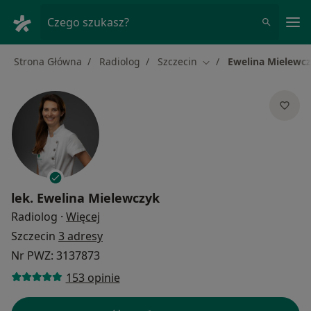
Me
Czego szukasz?
Strona Główna
Radiolog
Szczecin
Ewelina Mielewc
Zmień miasto
lek.
Ewelina Mielewczyk
O specjalizacjach
Radiolog
·
Więcej
Szczecin
3 adresy
Nr PWZ: 3137873
153 opinie