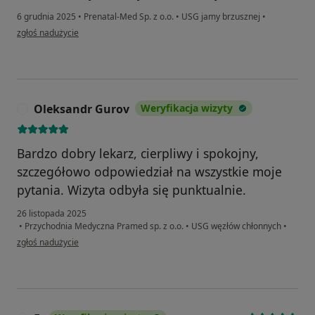
6 grudnia 2025
•
Prenatal-Med Sp. z o.o.
•
USG jamy brzusznej
•
w opinii użytkownika Anna
zgłoś nadużycie
Oleksandr Gurov
Weryfikacja wizyty
O
Bardzo dobry lekarz, cierpliwy i spokojny,
szczegółowo odpowiedział na wszystkie moje
pytania. Wizyta odbyła się punktualnie.
26 listopada 2025
•
Przychodnia Medyczna Pramed sp. z o.o.
•
USG węzłów chłonnych
•
w opinii użytkownika Oleksandr Gurov
zgłoś nadużycie