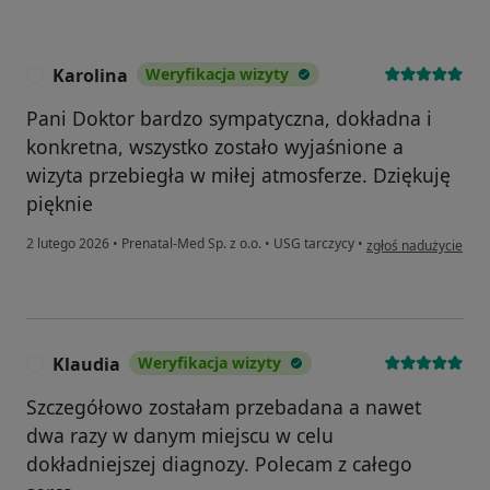
Karolina
Weryfikacja wizyty
K
Pani Doktor bardzo sympatyczna, dokładna i
konkretna, wszystko zostało wyjaśnione a
wizyta przebiegła w miłej atmosferze. Dziękuję
pięknie
w opinii użytkownika
2 lutego 2026
•
Prenatal-Med Sp. z o.o.
•
USG tarczycy
•
zgłoś nadużycie
Klaudia
Weryfikacja wizyty
K
Szczegółowo zostałam przebadana a nawet
dwa razy w danym miejscu w celu
dokładniejszej diagnozy. Polecam z całego