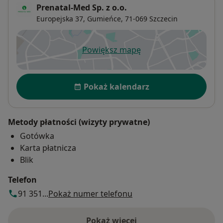
Prenatal-Med Sp. z o.o.
Europejska 37,
Gumieńce
, 71-069
Szczecin
Powiększ mapę
otwiera się w nowej karcie
Dostępność
Pokaż kalendarz
Metody płatności (wizyty prywatne)
Gotówka
Karta płatnicza
Blik
Telefon
91 351...
Pokaż numer telefonu
Pokaż więcej