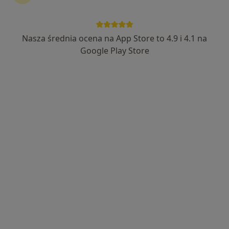
lek. Dominik Jakubowski
·
Więcej
W trakcie specjalizacji (Radiolog), Ultrasonografista
Nasza średnia ocena na App Store to 4.9 i 4.1 na
41 opinii
Google Play Store
Koralowa 96/1, Bezrzecze
•
Mapa
Koral Medica
USG Doppler tętnic kończyn górnych
300 zł
Specjalista nie oferuje umawiania online pod tym adresem.
Poproś o wizytę
Dostępni specjaliści
Specjaliści znajdują się poza Bezrzecze,
zachodniopomorskie, w obszarach bliskich Twojemu
wyszukiwaniu.