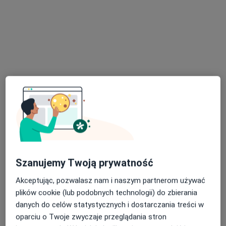
dr n. med. Anna Falkowska-Śliwa
Radiolog
95 opinii
Adres 1
Adres 2
Adres 3
Henryka Pobożnego 14/2, Szczecin
•
Mapa
Szanujemy Twoją prywatność
Athena Med
Akceptując, pozwalasz nam i naszym partnerom używać
Konsultacja radiologiczna
300 zł
plików cookie (lub podobnych technologii) do zbierania
Specjalista nie oferuje umawiania online pod tym adresem.
danych do celów statystycznych i dostarczania treści w
oparciu o Twoje zwyczaje przeglądania stron
Poproś o wizytę