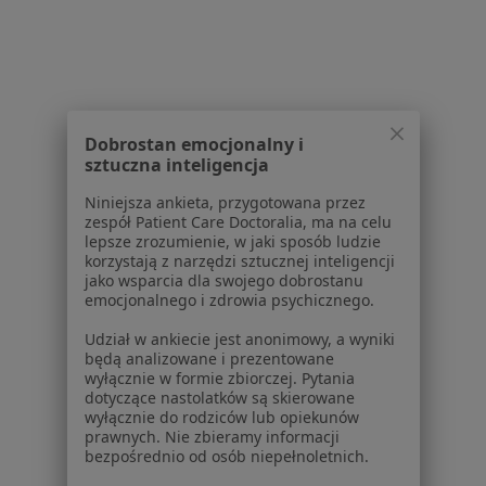
Najczęstsze schorzenia
Bóle kończyn Bezrzecze
żylaki kończyn dolnych Bezrzecze
Dobrostan emocjonalny i
Alergia dróg oddechowych Bezrzecze
sztuczna inteligencja
Ból barku Bezrzecze
Niniejsza ankieta, przygotowana przez
zespół Patient Care Doctoralia, ma na celu
Ból biodra Bezrzecze
lepsze zrozumienie, w jaki sposób ludzie
korzystają z narzędzi sztucznej inteligencji
Więcej (3)
jako wsparcia dla swojego dobrostanu
Więcej w kategorii: Najczęstsze schorzenia
emocjonalnego i zdrowia psychicznego.
Udział w ankiecie jest anonimowy, a wyniki
będą analizowane i prezentowane
Strona Główna
Radiolog
Bezrzecze
Zmień miasto
wyłącznie w formie zbiorczej. Pytania
dotyczące nastolatków są skierowane
wyłącznie do rodziców lub opiekunów
prawnych. Nie zbieramy informacji
bezpośrednio od osób niepełnoletnich.