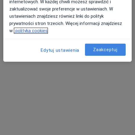
internetowych. W każdej chwili możesz sprawdzić i
zaktualizować swoje preferencje w ustawieniach. W
ustawieniach znajdziesz również linki do polityk
prywatności stron trzecich. Więcej informacji znajdziesz
w
polityka cookies
Zaakceptuj
Edytuj ustawienia
lek. Mateusz Szymański
·
Więcej
Radiolog
103 opinie
Adres 1
Adres 2
Bartosza Głowackiego 13/LU1, Szczecin
•
Mapa
SEDIMED
Ocena USG zalegania moczu po mikcji
260 zł