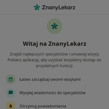
Me
Radiolog • Bezrzecze, zachodniopomorskie
Filtry
Ubezpieczenie
Mapa
Polecani radiolodzy w Bezrzeczu
Witaj na ZnanyLekarz
Jak działają wyniki wyszukiwania
Znajdź najlepszych specjalistów i umawiaj wizyty.
Pobierz aplikację, aby uzyskać bezpłatny dostęp do
Wybierz swoje ubezpieczenie
przydatnych funkcji:
Łatwo zarządzaj swoimi wizytami
Wysyłaj wiadomości do specjalistów
Otrzymuj powiadomienia