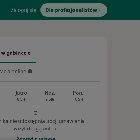
Zaloguj się
Dla profesjonalistów
 w gabinecie
 gabinecie
acja online
cja online
Jutro
Ndz,
Pon,
Wt,
Śr,
8 Sie
9 Sie
10 Sie
11 Sie
12 Si
inika nie udostępnia opcji umawiania
powiedzi na pytania (4)
wizyt drogą online
Poproś o wizytę