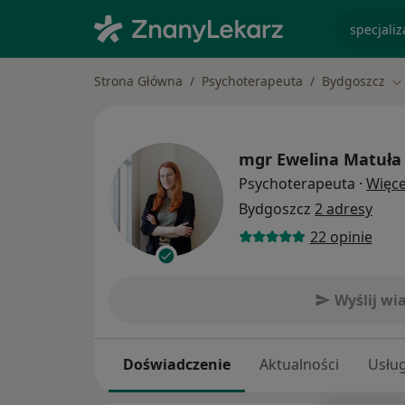
specjaliz
Strona Główna
Psychoterapeuta
Bydgoszcz
Zm
mgr
Ewelina Matuła
Psychoterapeuta
·
Więce
Bydgoszcz
2 adresy
22 opinie
Wyślij w
Doświadczenie
Aktualności
Usług