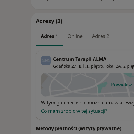
Adresy (3)
Adres 1
Online
Adres 2
Centrum Terapii ALMA
Gdańska 27, II i III piętro,
lokal 2A, 2 pię
Powiększ
ot
Dostępność
W tym gabinecie nie można umawiać wizy
Co mam zrobić w tej sytuacji?
Metody płatności (wizyty prywatne)