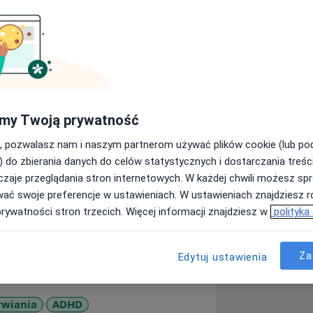
le Nauk Społecznych Uniwersytetu im.
atnich latach studiów rozpoczęłam
Psychoterapii Młodzieży. Następnie
erapii w Krakowskim Centrum
my Twoją prywatność
u pracy z dziećmi i młodzieżą
, pozwalasz nam i naszym partnerom używać plików cookie (lub p
micznej Psychoterapii Dzieci
) do zbierania danych do celów statystycznych i dostarczania treśc
 kurs leczenia zaburzeń odżywiania u
zaje przeglądania stron internetowych. W każdej chwili możesz spr
wać swoje preferencje w ustawieniach. W ustawieniach znajdziesz ró
prywatności stron trzecich. Więcej informacji znajdziesz w
polityka
nastolatkami, jak i młodymi dorosłymi,
wości, zaburzeń odżywiania, zaburzeń
Za
Edytuj ustawienia
zji.
ywiania
ADHD
ując w Miejskim Centrum Interwencji