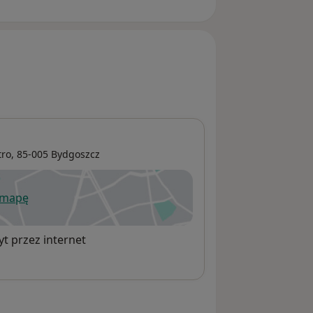
tro, 85-005
Bydgoszcz
 mapę
wiera się w nowej karcie
t przez internet