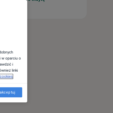
odobnych
i w oparciu o
awdzić i
wnież linki
 cookies
akceptuj