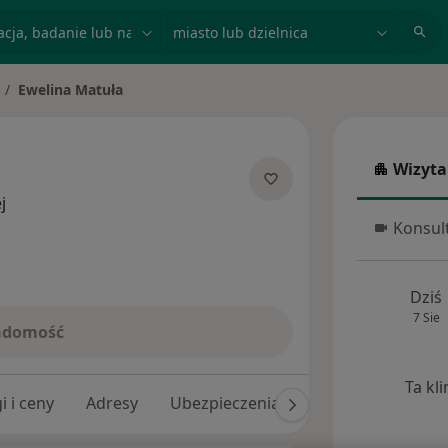
acja, badanie lub nazwisko
miasto lub dzielnica
Ewelina Matuła
ień miasto
Wizyta
Wizyta w
O specjalizacjach
j
Konsult
Konsulta
Dziś
7 Sie
iadomość
Ta kl
i i ceny
Adresy
Ubezpieczenia
Opinie (22)
Od