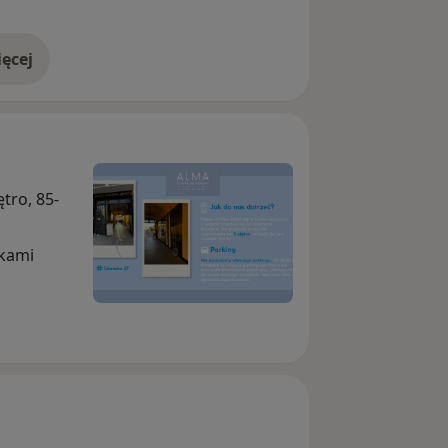
ęcej
doświadczeniu
ętro, 85-
wkami