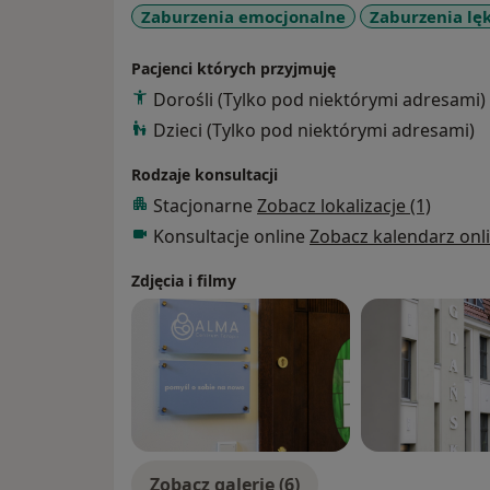
Zaburzenia emocjonalne
Zaburzenia lę
Kryzysowej w Poznaniu, w Bydgoskim Zesp
Wychowawczych, w
Pacjenci których przyjmuję
Szpitalu Uniwersyteckim nr 1 w Bydgoszcz
Dorośli (Tylko pod niektórymi adresami)
somatycznych, jak i
psychiatrycznych) oraz w prywatnym gabi
Dzieci (Tylko pod niektórymi adresami)
Rodzaje konsultacji
Stacjonarne
Zobacz lokalizacje (1)
Konsultacje online
Zobacz kalendarz onl
Zdjęcia i filmy
Zobacz galerię (6)