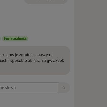
Punktualność
rujemy je zgodnie z naszymi
iach i sposobie obliczania gwiazdek
ięcej o opiniach
niach