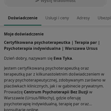
Wyślij wiadomość
Doświadczenie
Usługi i ceny
Adresy
Ubezpi
Moje doświadczenie
Certyfikowana psychoterapeutka | Terapia par |
Psychoterapia indywidualna | Warszawa Ursus
Dzień dobry, nazywam się
Ewa Tyka
.
Jestem certyfikowaną psychoterapeutką oraz
terapeutką par z kilkunastoletnim doświadczeniem w
pracy psychoterapeutycznej, zdobywanym zarówno w
placówkach klinicznych, jak i w gabinecie prywatnym.
Prowadzę
Centrum Psychoterapii Bez Iluzji
w
Warszawie (Ursus/Włochy), gdzie oferuję
psychoterapię indywidualną, terapię par oraz
konsultacje online.