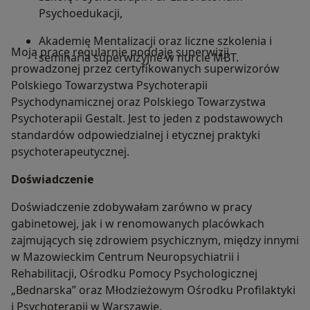
Psychoedukacji,
Akademię Mentalizacji oraz liczne szkolenia i
Moją pracę regularnie poddaję superwizji
seminaria superwizyjne w nurcie MBT.
prowadzonej przez certyfikowanych superwizorów
Polskiego Towarzystwa Psychoterapii
Psychodynamicznej oraz Polskiego Towarzystwa
Psychoterapii Gestalt. Jest to jeden z podstawowych
standardów odpowiedzialnej i etycznej praktyki
psychoterapeutycznej.
Doświadczenie
Doświadczenie zdobywałam zarówno w pracy
gabinetowej, jak i w renomowanych placówkach
zajmujących się zdrowiem psychicznym, między innymi
w Mazowieckim Centrum Neuropsychiatrii i
Rehabilitacji, Ośrodku Pomocy Psychologicznej
„Bednarska” oraz Młodzieżowym Ośrodku Profilaktyki
i Psychoterapii w Warszawie.