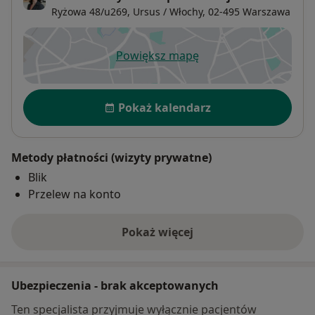
Ryżowa 48/u269,
Ursus / Włochy, 02-495
Warszawa
Powiększ mapę
otwiera się w nowej karcie
Dostępność
Pokaż kalendarz
Metody płatności (wizyty prywatne)
Blik
Przelew na konto
Pokaż więcej
o adresie
Ubezpieczenia - brak akceptowanych
Ten specjalista przyjmuje wyłącznie pacjentów