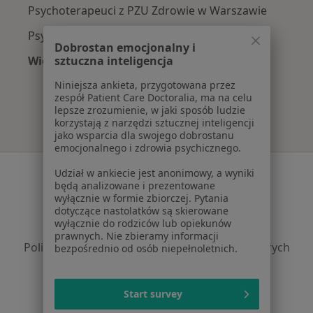
Psychoterapeuci z PZU Zdrowie w Warszawie
Psychoterapeuci z NFZ w Warszawie
Dobrostan emocjonalny i
sztuczna inteligencja
Więcej (1)
Więcej w kategorii: Najpopularniejsze ubezpie
Niniejsza ankieta, przygotowana przez
zespół Patient Care Doctoralia, ma na celu
lepsze zrozumienie, w jaki sposób ludzie
korzystają z narzędzi sztucznej inteligencji
jako wsparcia dla swojego dobrostanu
emocjonalnego i zdrowia psychicznego.
Serwis
Udział w ankiecie jest anonimowy, a wyniki
będą analizowane i prezentowane
Regulamin
wyłącznie w formie zbiorczej. Pytania
dotyczące nastolatków są skierowane
Polityka prywatności pacjentów
wyłącznie do rodziców lub opiekunów
Polityka prywatności profesjonalistów
prawnych. Nie zbieramy informacji
Polityka prywatności dla profesjonalistów, których
bezpośrednio od osób niepełnoletnich.
dane pozyskaliśmy samodzielnie
Polityka cookies
Start survey
Jak działają wyniki wyszukiwania