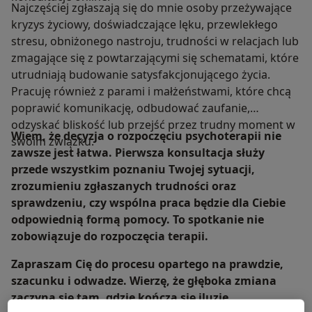
Najczęściej zgłaszają się do mnie osoby przeżywające
kryzys życiowy, doświadczające lęku, przewlekłego
stresu, obniżonego nastroju, trudności w relacjach lub
zmagające się z powtarzającymi się schematami, które
utrudniają budowanie satysfakcjonującego życia.
Pracuję również z parami i małżeństwami, które chcą
poprawić komunikację, odbudować zaufanie,
odzyskać bliskość lub przejść przez trudny moment w
Wiem, że decyzja o rozpoczęciu psychoterapii nie
swoim związku.
zawsze jest łatwa. Pierwsza konsultacja służy
przede wszystkim poznaniu Twojej sytuacji,
zrozumieniu zgłaszanych trudności oraz
sprawdzeniu, czy wspólna praca będzie dla Ciebie
odpowiednią formą pomocy. To spotkanie nie
zobowiązuje do rozpoczęcia terapii.
Zapraszam Cię do procesu opartego na prawdzie,
szacunku i odwadze. Wierzę, że głęboka zmiana
zaczyna się tam, gdzie kończą się iluzje.