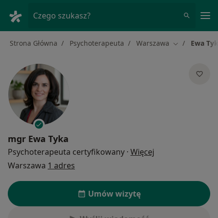
Me
Czego szukasz?
Strona Główna
Psychoterapeuta
Warszawa
Ewa Ty
Zmień miasto
mgr
Ewa Tyka
O specjalizacjach
Psychoterapeuta certyfikowany
·
Więcej
Warszawa
1 adres
Umów wizytę