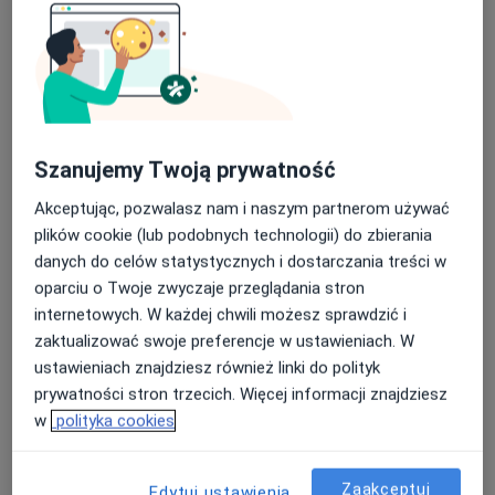
Dlaczego „Bez Iluzji”?
Bez Iluzji to nie tylko nazwa mojego gabinetu. To
sposób rozumienia psychoterapii i relacji z drugim
człowiekiem. Wierzę, że trwała zmiana zaczyna się
wtedy, gdy z życzliwością i odwagą przyglądamy się
Szanujemy Twoją prywatność
sobie – swoim emocjom, potrzebom, relacjom i
utrwalonym sposobom funkcjonowania. Nie po to, aby
Akceptując, pozwalasz nam i naszym partnerom używać
siebie oceniać, lecz aby lepiej zrozumieć własną
plików cookie (lub podobnych technologii) do zbierania
historię i świadomie budować przyszłość.
danych do celów statystycznych i dostarczania treści w
W swojej pracy szczególną wagę przywiązuję do
oparciu o Twoje zwyczaje przeglądania stron
stworzenia relacji opartej na zaufaniu, uważności i
internetowych. W każdej chwili możesz sprawdzić i
autentycznym spotkaniu z drugim człowiekiem. Każdy
zaktualizować swoje preferencje w ustawieniach. W
człowiek ma własną historię i własne tempo zmian,
ustawieniach znajdziesz również linki do polityk
dlatego nie pracuję według gotowych schematów.
prywatności stron trzecich. Więcej informacji znajdziesz
Wspólnie szukamy sposobu pracy najlepiej
w
polityka cookies
odpowiadającego Twoim potrzebom i celom.
Nie obiecuję prostych recept ani szybkich rozwiązań.
Zaakceptuj
Edytuj ustawienia